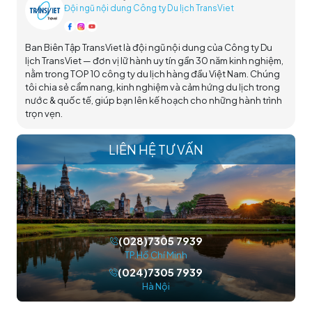
Đội ngũ nội dung Công ty Du lịch TransViet
Ban Biên Tập TransViet là đội ngũ nội dung của Công ty Du
lịch TransViet — đơn vị lữ hành uy tín gần 30 năm kinh nghiệm,
nằm trong TOP 10 công ty du lịch hàng đầu Việt Nam. Chúng
tôi chia sẻ cẩm nang, kinh nghiệm và cảm hứng du lịch trong
nước & quốc tế, giúp bạn lên kế hoạch cho những hành trình
trọn vẹn.
LIÊN HỆ TƯ VẤN
(028)7305 7939
TP.Hồ Chí Minh
(024)7305 7939
Hà Nội