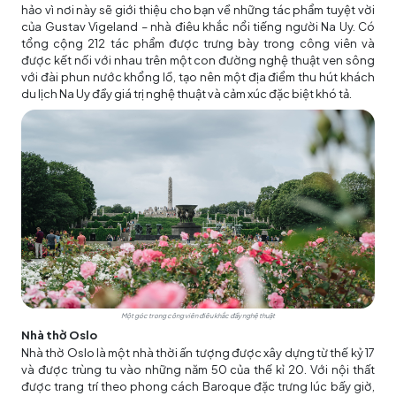
hảo vì nơi này sẽ giới thiệu cho bạn về những tác phẩm tuyệt vời
của Gustav Vigeland – nhà điêu khắc nổi tiếng người Na Uy. Có
tổng cộng 212 tác phẩm được trưng bày trong công viên và
được kết nối với nhau trên một con đường nghệ thuật ven sông
với đài phun nước khổng lồ, tạo nên một địa điểm thu hút khách
du lịch Na Uy đầy giá trị nghệ thuật và cảm xúc đặc biệt khó tả.
Một góc trong công viên điêu khắc đầy nghệ thuật
Nhà thờ Oslo
Nhà thờ Oslo là một nhà thời ấn tượng được xây dựng từ thế kỷ 17
và được trùng tu vào những năm 50 của thế kỉ 20. Với nội thất
được trang trí theo phong cách Baroque đặc trưng lúc bấy giờ,