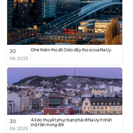
Ghé thăm thủ đô Oslo đầy thú vị của Na Uy
30
06.2025
4 lí do thuyết phục bạn phải đi Na Uy ít nhất
30
một lần trong đời
06.2025