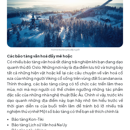
Holmenkollen phủ đầy tuyết
Các bảo tàng văn hoá đầy mê hoặc
Có nhiều bảo tàng văn hoá rất đáng trải nghiệm khi bạn đang dạo
quanh thủ đô Oslo. Những nơi này là địa điểm lưu trữ và trưng bày
tất cả những hiện vật hoặc kể lại các câu chuyện về văn hoá cổ
xưa của những người Viking cổ sống trên vùng đất Scandanavia.
Thỉnh thoảng, các bảo tàng cũng có tổ chức các triển lãm theo
mùa, nơi mà mọi người có thể chiêm ngưỡng những tác phẩm
đặc sắc của những nhà nghệ thuật Bắc Âu. Chính vì vậy, trước khi
dạo quanh những địa điểm này, bạn hãy nhớ tìm hiểu trước về
thời gian diễn ra của buổi triển lãm để tránh bỏ lỡ nhiều trải
nghiệm thú vị nhé! Một số bảo tàng có thể bạn sẽ thích chính là:
Bảo tàng Kon-Tiki
Bảo tàng Lịch sử Văn hoá Na Uy