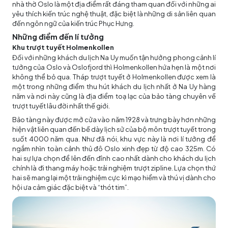
nhà thờ Oslo là một địa điểm rất đáng tham quan đối với những ai
yêu thích kiến trúc nghệ thuật, đặc biệt là những di sản liên quan
đến ngôn ngữ của kiến trúc Phục Hưng.
Những điểm đến lí tưởng
Khu trượt tuyết Holmenkollen
Đối với những khách du lịch Na Uy muốn tận hưởng phong cảnh lí
tưởng của Oslo và Oslofjord thì Holmenkollen hứa hẹn là một nơi
không thể bỏ qua. Tháp trượt tuyết ở Holmenkollen được xem là
một trong những điểm thu hút khách du lịch nhất ở Na Uy hàng
năm và nơi này cũng là địa điểm toạ lạc của bảo tàng chuyên về
trượt tuyết lâu đời nhất thế giới.
Bảo tàng này được mở cửa vào năm 1928 và trưng bày hơn những
hiện vật liên quan đến bề dày lịch sử của bộ môn trượt tuyết trong
suốt 4000 năm qua. Như đã nói, khu vực này là nơi lí tưởng để
ngắm nhìn toàn cảnh thủ đô Oslo xinh đẹp từ độ cao 325m. Có
hai sự lựa chọn để lên đến đỉnh cao nhất dành cho khách du lịch
chính là đi thang máy hoặc trải nghiệm trượt zipline. Lựa chọn thứ
hai sẽ mang lại một trải nghiệm cực kì mạo hiểm và thú vị dành cho
hội ưa cảm giác đặc biệt và “thót tim”.