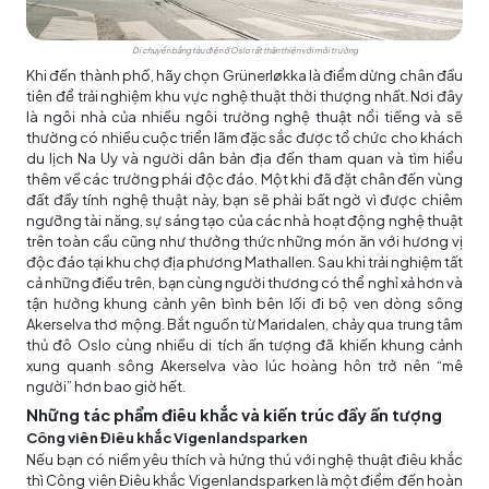
Di chuyển bằng tàu điện ở Oslo rất thân thiện với môi trường
Khi đến thành phố, hãy chọn Grünerløkka là điểm dừng chân đầu
tiên để trải nghiệm khu vực nghệ thuật thời thượng nhất. Nơi đây
là ngôi nhà của nhiều ngôi trường nghệ thuật nổi tiếng và sẽ
thường có nhiều cuộc triển lãm đặc sắc được tổ chức cho khách
du lịch Na Uy và người dân bản địa đến tham quan và tìm hiểu
thêm về các trường phái độc đáo. Một khi đã đặt chân đến vùng
đất đầy tính nghệ thuật này, bạn sẽ phải bất ngờ vì được chiêm
ngưỡng tài năng, sự sáng tạo của các nhà hoạt động nghệ thuật
trên toàn cầu cũng như thưởng thức những món ăn với hương vị
độc đáo tại khu chợ địa phương Mathallen. Sau khi trải nghiệm tất
cả những điều trên, bạn cùng người thương có thể nghỉ xả hơn và
tận hưởng khung cảnh yên bình bên lối đi bộ ven dòng sông
Akerselva thơ mộng. Bắt nguồn từ Maridalen, chảy qua trung tâm
thủ đô Oslo cùng nhiều di tích ấn tượng đã khiến khung cảnh
xung quanh sông Akerselva vào lúc hoàng hôn trở nên “mê
người” hơn bao giờ hết.
Những tác phẩm điêu khắc và kiến trúc đầy ấn tượng
Công viên Điêu khắc Vigenlandsparken
Nếu bạn có niềm yêu thích và hứng thú với nghệ thuật điêu khắc
thì Công viên Điêu khắc Vigenlandsparken là một điểm đến hoàn