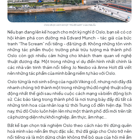
Oslo được xem là một “thủ đô xanh” của châu Âu
Nếu bạn đang lên kế hoạch cho một kỳ nghỉ ở Oslo, bạn sẽ có cơ
hội khám phá con đường mà Edvard Munch - tác giả của bức
tranh “The Scream” nổi tiếng - đã từng đi. Không những tôn vinh
những tác phẩm thuộc trường phái trừu tượng mà thành phố
Oslo còn gợi nhiều cảm hứng cho khách tham quan về nghệ
thuật đương đại. Một trong những ví dụ điển hình nhất chính là
các nhà văn trinh thám nổi tiếng Jo Nesbo và Anne Holt đã viết
nên những tác phẩm của mình bằng niềm tự hào với Oslo.
Oslo từng là nơi sinh sống của người Viking cổ, nhưng nơi đây đã
nhanh chóng trở thành một trong những thủ đô nghệ thuật sống
động nhất thế giới sau nhiều cuộc cách mạng và biến động lịch
sử. Các bảo tàng trong thành phố là nơi trưng bày đầy đủ tất cả
những tinh hoa của nhân loại từ thời Trung cổ đến hiện đại. Thời
nay, thủ đô Oslo luôn hiện lên như một thành phố đổi mới trên tất
cả phương diện như khởi nghiệp, ẩm thực, âm nhạc…
Bất kể bạn chọn trải nghiệm Oslo theo cách nào thì đừng quên
hoà mình vào nền ẩm thực đặc sắc, thứ đã giúp cho Oslo trở nên
nổi tiếng và là một dừng chân không thể bỏ qua của hội mê ẩm