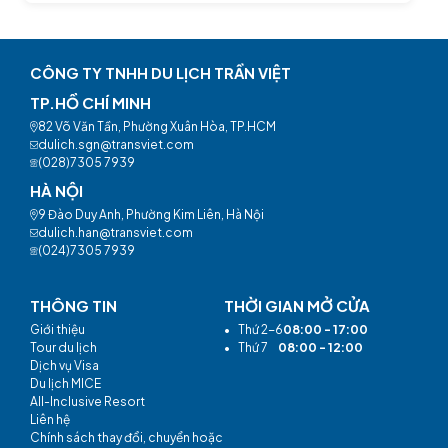
CÔNG TY TNHH DU LỊCH TRẦN VIỆT
TP.HỒ CHÍ MINH
82 Võ Văn Tần, Phường Xuân Hòa, TP.HCM
dulich.sgn@transviet.com
(028)7305 7939
HÀ NỘI
9 Đào Duy Anh, Phường Kim Liên, Hà Nội
dulich.han@transviet.com
(024)7305 7939
THÔNG TIN
THỜI GIAN MỞ CỬA
Giới thiệu
•
Thứ 2-6
08:00 - 17:00
Tour du lịch
•
Thứ 7
08:00 - 12:00
Dịch vụ Visa
Du lịch MICE
All-Inclusive Resort
Liên hệ
Chính sách thay đổi, chuyển hoặc