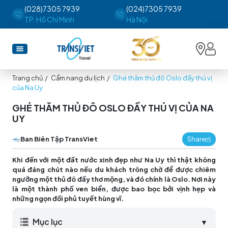
(028)7305 7939
(024)7305 7939
TP. Hồ Chí Minh
Hà Nội
Trang chủ
/
Cẩm nang du lịch
/
Ghé thăm thủ đô Oslo đầy thú vị
của Na Uy
GHÉ THĂM THỦ ĐÔ OSLO ĐẦY THÚ VỊ CỦA NA
UY
Ban Biên Tập TransViet
Share
Khi đến với một đất nước xinh đẹp như Na Uy thì thật không
quá đáng chút nào nếu du khách trông chờ để được chiêm
ngưỡng một thủ đô đầy thơ mộng, và đó chính là Oslo. Nơi này
là một thành phố ven biển, được bao bọc bởi vịnh hẹp và
những ngọn đồi phủ tuyết hùng vĩ.
Mục lục
▼