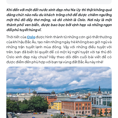
Khi đến với một đất nước xinh đẹp như Na Uy thì thật không quá
đáng chút nào nếu du khách trông chờ để được chiêm ngưỡng
một thủ đô đầy thơ mộng, và đó chính là Oslo. Nơi này là một
thành phố ven biển, được bao bọc bởi vịnh hẹp và những ngọn
đồi phủ tuyết hùng vĩ.
Thời tiết của
Oslo
được hình thành từ những cơn gió thất thường
của khí hậu Bắc Âu, tạo nên những ngày hè không bao giờ ngủ và
những trận tuyết lạnh mùa đông. Vậy với những điều tuyệt vời
trên, bạn đã biết bí quyết để có một kỳ nghỉ tuyệt vời tại thủ đô
Oslo xinh đẹp này chưa? Hãy theo dõi đến cuối bài viết để có
được điểm đến phù hợp với bạn tại vùng đất Bắc Âu này nhé!