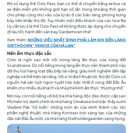
Khi sử dụng thẻ Oslo Pass, bạn có thể di chuyển bằng xe bus và
xe điện miễn phí không giới hạn số lần trong khoảng thời gian
cho phép cũng như vào cửa tự do ở các bảo tàng, phòng trưng
bày trên khắp thủ đô. Tuy nhiên, một điều khách của các tour Na
Uy cần lưu ý là thẻ Oslo Pass sẽ không được áp dụng cho chuyến
đi tàu tốc hành đến sân bay Gardermoen nhé!
Xem thêm:
NHỮNG VIỆC NHẤT ĐỊNH PHẢI LÀM KHI ĐẾN LÀNG
GIETHOORN “VENICE CỦA HÀ LAN”
Nền ẩm thực đặc sắc
Oslo là ngôi sao mới nổi trong làng ẩm thực của vùng đất
Scandinavia. Do nổi tiếng trong làng ẩm thực nên thành phố này
đã thu hút hàng loạt đầu bếp tài năng, giàu kinh nghiệm đến lập
nghiệp và thể hiện tài năng. Với vị trí địa lí thuận lợi, thủ đô Oslo có
nguồn hải sản tươi ngon tuyệt hảo bậc nhất ở vùng đất Bắc Âu
khiến cho nhiều du khách và nhà phê bình ẩm thực “thương nhớ”.
Nơi này còn nổi tiếng với bộ ba nhà hàng độc đáo được cấp sao
Michelin trứ danh chính là nhà hàng Omakase (nơi bậc thầy sushi
Vladimir Pak “hô biến” những món ăn của mình thành các tác
phẩm nghệ thuật), nhà hàng Kontrast (nơi sáng tạo của những
đặc sản Bắc Âu mới), và nhà hàng Statholdergaarden sang trọng.