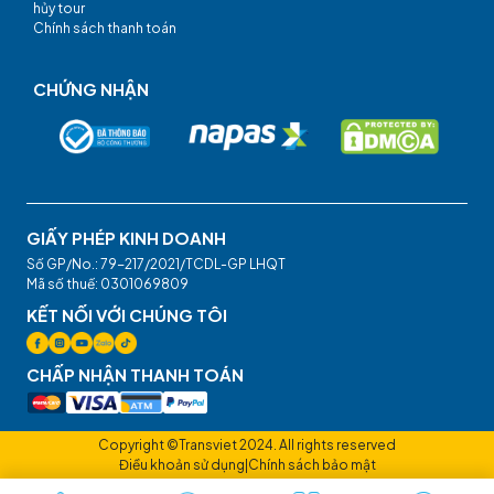
hủy tour
Chính sách thanh toán
CHỨNG NHẬN
GIẤY PHÉP KINH DOANH
Số GP/No.: 79-217/2021/TCDL-GP LHQT
Mã số thuế: 0301069809
KẾT NỐI VỚI CHÚNG TÔI
CHẤP NHẬN THANH TOÁN
Copyright ©Transviet 2024. All rights reserved
Điều khoản sử dụng
|
Chính sách bảo mật