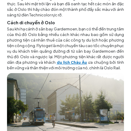
thực. Sau khi mặt trời lặn và bạn đã oanh tạc hết các món ăn đặc
sắc ở Oslo thì hãy chào đón một thành phố đầy sắc màu với ánh
sáng từ đèn Technicolor rực rỡ.
Cách di chuyển ở Oslo
Sau khi hạ cánh ở sân bay Gardermoen, bạn có thể đến trung tâm
của thủ đô Oslo bằng nhiều cách khác nhau bao gồm sử dụng
phương tiện cá nhân thuê của các công ty du lịch hoặc phương
tiện công cộng. Flytoget là một chuyến tàu cao tốc chuyên phục
vụ du khách trên quãng đường đi từ sân bay Gardermoen đến
thủ đô Oslo và ngược lại. Một phương tiện khác rất được người
dân địa phương và khách
du lịch Châu Âu
ưa chuộng bởi tính
bền vững và thân thiện với môi trường của nó, chính là Oslo Rail.