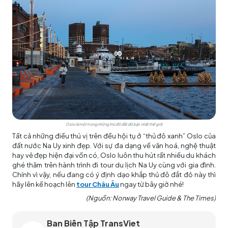
Oslo là một trong những thủ đô đắt đỏ bậc nhất thế giới
Tất cả những điều thú vị trên đều hội tụ ở “thủ đô xanh” Oslo của
đất nước Na Uy xinh đẹp. Với sự đa dạng về văn hoá, nghệ thuật
hay vẻ đẹp hiện đại vốn có, Oslo luôn thu hút rất nhiều du khách
ghé thăm trên hành trình đi tour du lịch Na Uy cùng với gia đình.
Chính vì vậy, nếu đang có ý định dạo khắp thủ đô đắt đỏ này thì
hãy lên kế hoạch lên
tour Châu Âu
ngay từ bây giờ nhé!
(Nguồn: Norway Travel Guide & The Times)
Ban Biên Tập TransViet