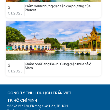
Điểm danh những đặc sản địa phương của
2
Phuket
01.2025
Khám phá Bang Pa-In: Cung điện mùa hè ở
2
Siam
01.2025
CÔNG TY TNHH DU LỊCH TRẦN VIỆT
TP.HỒ CHÍ MINH
82 Võ Văn Tần, Phường Xuân Hòa, TP.HCM