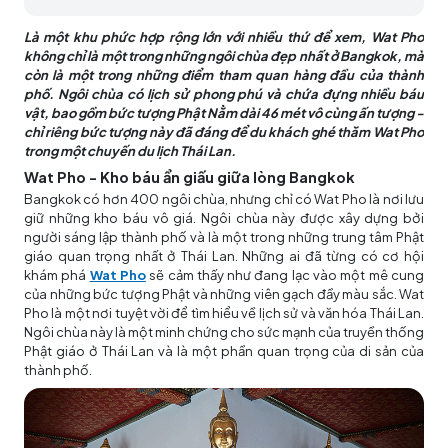
Là một khu phức hợp rộng lớn với nhiều thứ để xem, Wat Pho
không chỉ là một trong những ngôi chùa đẹp nhất ở Bangkok, mà
còn là một trong những điểm tham quan hàng đầu của thành
phố. Ngôi chùa có lịch sử phong phú và chứa đựng nhiều báu
vật, bao gồm bức tượng Phật Nằm dài 46 mét vô cùng ấn tượng -
chỉ riêng bức tượng này đã đáng để du khách ghé thăm Wat Pho
trong một chuyến du lịch Thái Lan.
Wat Pho - Kho báu ẩn giấu giữa lòng Bangkok
Bangkok có hơn 400 ngôi chùa, nhưng chỉ có Wat Pho là nơi lưu
giữ những kho báu vô giá. Ngôi chùa này được xây dựng bởi
người sáng lập thành phố và là một trong những trung tâm Phật
giáo quan trọng nhất ở Thái Lan. Những ai đã từng có cơ hội
khám phá
Wat Pho
sẽ cảm thấy như đang lạc vào một mê cung
của những bức tượng Phật và những viên gạch đầy màu sắc. Wat
Pho là một nơi tuyệt vời để tìm hiểu về lịch sử và văn hóa Thái Lan.
Ngôi chùa này là một minh chứng cho sức mạnh của truyền thống
Phật giáo ở Thái Lan và là một phần quan trọng của di sản của
thành phố.