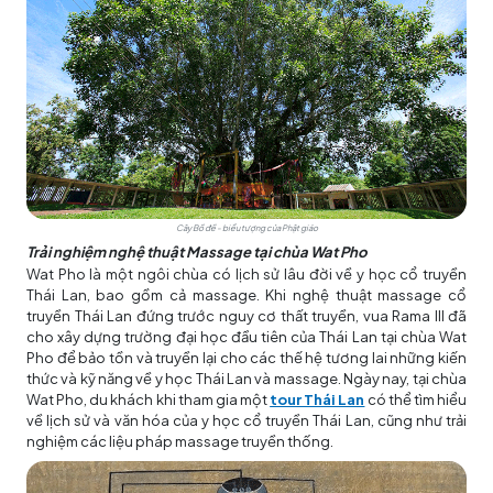
Cây Bồ đề - biểu tượng của Phật giáo
Trải nghiệm nghệ thuật Massage tại chùa Wat Pho
Wat Pho là một ngôi chùa có lịch sử lâu đời về y học cổ truyền
Thái Lan, bao gồm cả massage. Khi nghệ thuật massage cổ
truyền Thái Lan đứng trước nguy cơ thất truyền, vua Rama III đã
cho xây dựng trường đại học đầu tiên của Thái Lan tại chùa Wat
Pho để bảo tồn và truyền lại cho các thế hệ tương lai những kiến
thức và kỹ năng về y học Thái Lan và massage. Ngày nay, tại chùa
Wat Pho, du khách khi tham gia một
tour Thái Lan
có thể tìm hiểu
về lịch sử và văn hóa của y học cổ truyền Thái Lan, cũng như trải
nghiệm các liệu pháp massage truyền thống.