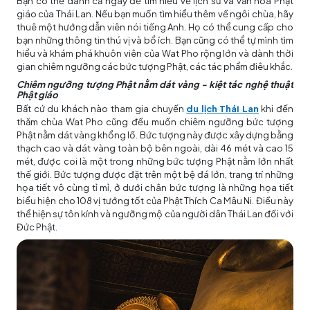
Bạn có thể dành cả ngày để tìm hiểu về lịch sử và văn hóa Phật
giáo của Thái Lan. Nếu bạn muốn tìm hiểu thêm về ngôi chùa, hãy
thuê một hướng dẫn viên nói tiếng Anh. Họ có thể cung cấp cho
bạn những thông tin thú vị và bổ ích. Bạn cũng có thể tự mình tìm
hiểu và khám phá khuôn viên của Wat Pho rộng lớn và dành thời
gian chiêm ngưỡng các bức tượng Phật, các tác phẩm điêu khắc.
Chiêm ngưỡng tượng Phật nằm dát vàng - kiệt tác nghệ thuật
Phật giáo
Bất cứ du khách nào tham gia chuyến
du lịch Thái Lan
khi đến
thăm chùa Wat Pho cũng đều muốn chiêm ngưỡng bức tượng
Phật nằm dát vàng khổng lồ. Bức tượng này được xây dựng bằng
thạch cao và dát vàng toàn bộ bên ngoài, dài 46 mét và cao 15
mét, được coi là một trong những bức tượng Phật nằm lớn nhất
thế giới. Bức tượng được đặt trên một bệ đá lớn, trang trí những
họa tiết vô cùng tỉ mỉ, ở dưới chân bức tượng là những họa tiết
biểu hiện cho 108 vị tướng tốt của Phật Thích Ca Mâu Ni. Điều này
thể hiện sự tôn kính và ngưỡng mộ của người dân Thái Lan đối với
Đức Phật.