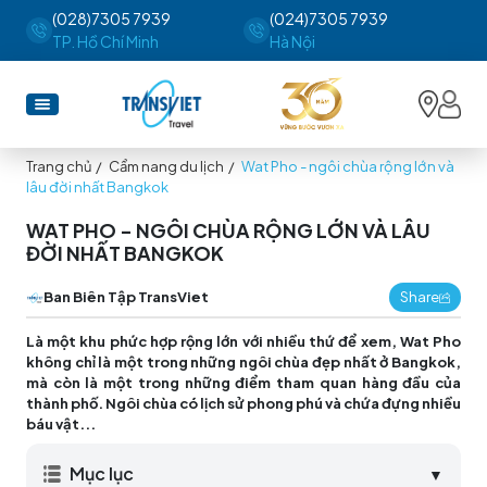
(028)7305 7939
(024)7305 7939
TP. Hồ Chí Minh
Hà Nội
Trang chủ
/
Cẩm nang du lịch
/
Wat Pho - ngôi chùa rộng lớn và
lâu đời nhất Bangkok
WAT PHO - NGÔI CHÙA RỘNG LỚN VÀ LÂU
ĐỜI NHẤT BANGKOK
Ban Biên Tập TransViet
Share
Là một khu phức hợp rộng lớn với nhiều thứ để xem, Wat Pho
không chỉ là một trong những ngôi chùa đẹp nhất ở Bangkok,
mà còn là một trong những điểm tham quan hàng đầu của
thành phố. Ngôi chùa có lịch sử phong phú và chứa đựng nhiều
báu vật...
Mục lục
▼