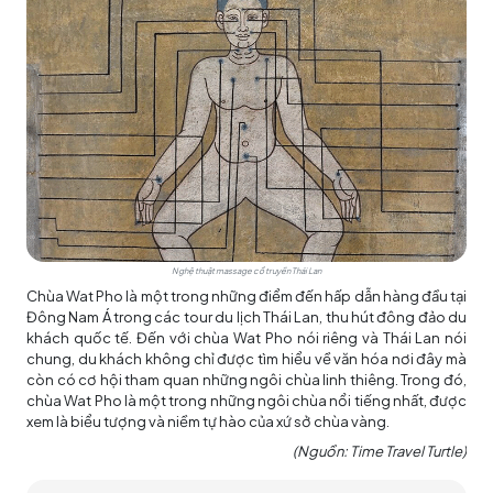
Nghệ thuật massage cổ truyền Thái Lan
Chùa Wat Pho là một trong những điểm đến hấp dẫn hàng đầu tại
Đông Nam Á trong các
tour du lịch Thái Lan
, thu hút đông đảo du
khách quốc tế. Đến với chùa Wat Pho nói riêng và Thái Lan nói
chung, du khách không chỉ được tìm hiểu về văn hóa nơi đây mà
còn có cơ hội tham quan những ngôi chùa linh thiêng. Trong đó,
chùa Wat Pho là một trong những ngôi chùa nổi tiếng nhất, được
xem là biểu tượng và niềm tự hào của xứ sở chùa vàng.
(Nguồn: Time Travel Turtle)