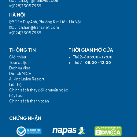
dulich.sgn@transviet.com
(028)7305 7939
HÀ NỘI
9 Đào Duy Anh, Phường Kim Liên, Hà Nội
dulich.han@transviet.com
(024)7305 7939
THÔNG TIN
THỜI GIAN MỞ CỬA
Giới thiệu
•
Thứ 2-6
08:00 - 17:00
Tour du lịch
•
Thứ 7
08:00 - 12:00
Dịch vụ Visa
Du lịch MICE
All-Inclusive Resort
Liên hệ
Chính sách thay đổi, chuyển hoặc
hủy tour
Chính sách thanh toán
CHỨNG NHẬN