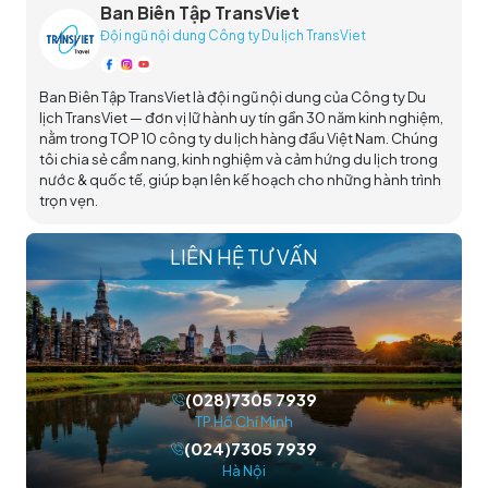
Ban Biên Tập TransViet
Đội ngũ nội dung Công ty Du lịch TransViet
Ban Biên Tập TransViet là đội ngũ nội dung của Công ty Du
lịch TransViet — đơn vị lữ hành uy tín gần 30 năm kinh nghiệm,
nằm trong TOP 10 công ty du lịch hàng đầu Việt Nam. Chúng
tôi chia sẻ cẩm nang, kinh nghiệm và cảm hứng du lịch trong
nước & quốc tế, giúp bạn lên kế hoạch cho những hành trình
trọn vẹn.
LIÊN HỆ TƯ VẤN
(028)7305 7939
TP.Hồ Chí Minh
(024)7305 7939
Hà Nội