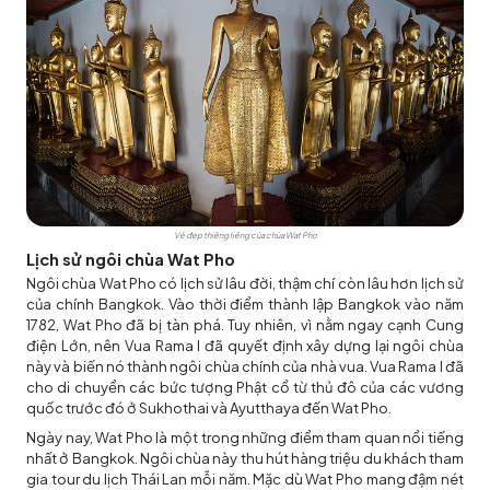
Vẻ đẹp thiêng liêng của chùa Wat Pho
Lịch sử ngôi chùa Wat Pho
Ngôi chùa Wat Pho có lịch sử lâu đời, thậm chí còn lâu hơn lịch sử
của chính Bangkok. Vào thời điểm thành lập Bangkok vào năm
1782, Wat Pho đã bị tàn phá. Tuy nhiên, vì nằm ngay cạnh Cung
điện Lớn, nên Vua Rama I đã quyết định xây dựng lại ngôi chùa
này và biến nó thành ngôi chùa chính của nhà vua. Vua Rama I đã
cho di chuyển các bức tượng Phật cổ từ thủ đô của các vương
quốc trước đó ở Sukhothai và Ayutthaya đến Wat Pho.
Ngày nay, Wat Pho là một trong những điểm tham quan nổi tiếng
nhất ở Bangkok. Ngôi chùa này thu hút hàng triệu du khách tham
gia
tour du lịch Thái Lan
mỗi năm. Mặc dù Wat Pho mang đậm nét