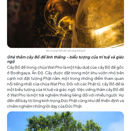
Bức tượng Phật nằm dát vàng khổng lồ
Ghé thăm cây Bồ đề linh thiêng - biểu tượng của trí tuệ và giác
ngộ
Cây Bồ đề trong chùa Wat Pho là một hậu duệ của cây Bồ đề gốc
ở Bodhgaya, Ấn Độ. Cây được đặt trong một khu vườn nhỏ bên
cạnh nơi đặt tượng Phật nằm, một trong những điểm tham quan
nổi tiếng nhất của chùa Wat Pho. Đối với các Phật tử, cây Bồ đề là
một biểu tượng của trí tuệ và giác ngộ. Việc viếng thăm cây Bồ đề
ở Wat Pho là một trải nghiệm thiêng liêng đối với nhiều người. Họ
đến để bày tỏ lòng kính trọng Đức Phật cũng như để thiền định và
chiêm nghiệm những lời dạy của Đức Phật.