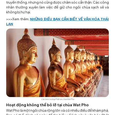
truyền thống, nhưng nó cũng được chăm sóc cẩn thận. Các công
nhân thường xuyên làm việc để giữ cho ngôi chùa sạch sẽ và
không bị hư hại.
>>>Xem thêm:
NHỮNG ĐIỀU BẠN CẦN BIẾT VỀ VĂN HÓA THÁI
LAN
Các bức tượng Phật tại chùa Wat Pho
Hoạt động không thể bỏ lỡ tại chùa Wat Pho
Wat Pho là một ngôi chùa rộng lớn và có nhiều điều để khám phá.