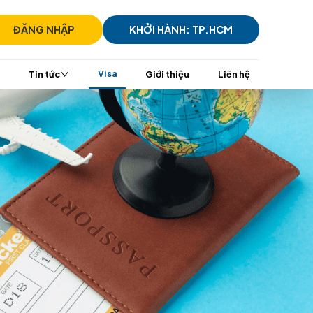
)7305 7939
ĐĂNG NHẬP
KHỞI HÀ
i
Visa
TransViet Mall
Tin tức
Giới t