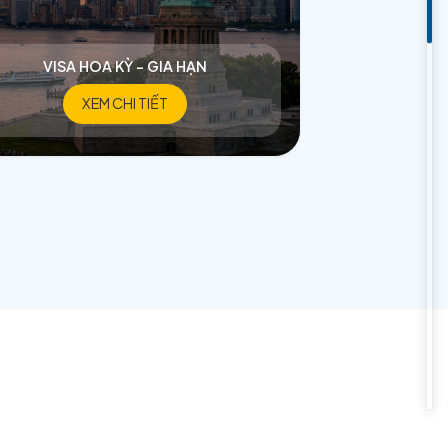
 MỸ - ÚC