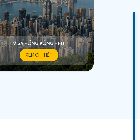
HÂU Á
VISA HỒNG KÔNG - FIT
XEM CHI TIẾT