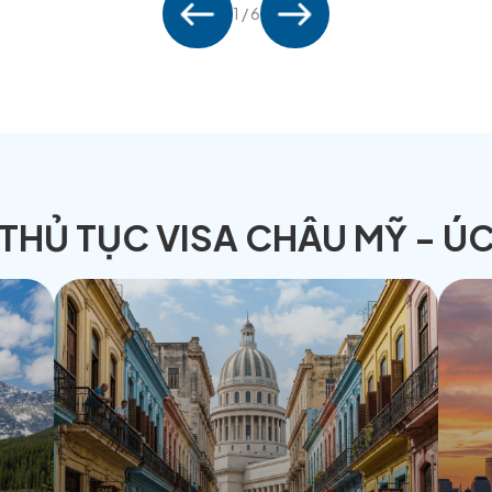
 LỊCH
VISA BA LAN
XEM CHI TIẾT
1
/ 6