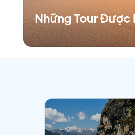
Tr
Những Tour Đ