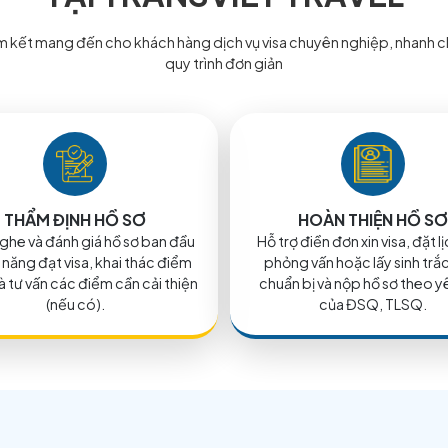
LỊCH
VISA CUBA
XEM CHI TIẾT
1
/ 2