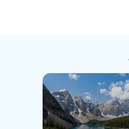
VISA ANH QUỐC - DU
XEM CHI TIẾT