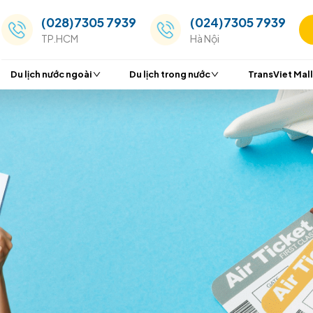
(028)7305 7939
(024
TP.HCM
Hà Nộ
Du lịch nước ngoài
Du lịch trong nước