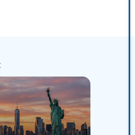
VISA BỈ
XEM CHI TIẾT