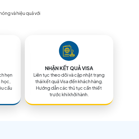
VISA HOA KỲ - GIA HẠN
XEM CHI TIẾT