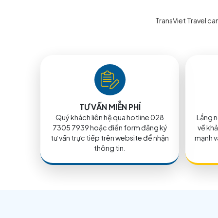
VISA CANADA - DU 
XEM CHI TIẾT