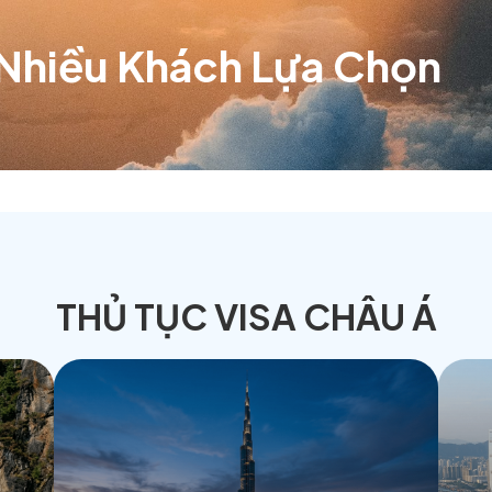
qua.
ansViet
vinh dự được đồng hành - phục vụ hơn 10 triệu du
ược Nhiều Khách
Lựa