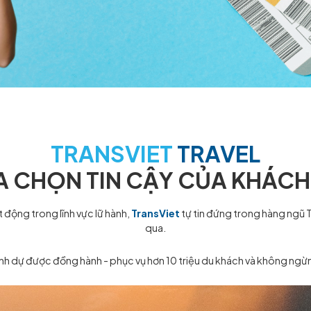
TRANSVIET
TR
Ự LỰA CHỌN TIN CẬY
CỦ
0 năm hoạt động trong lĩnh vực lữ hành,
TransViet
tự tin 