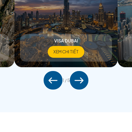
THỦ TỤC VISA C
VISA DUBAI
XEM CHI TIẾT