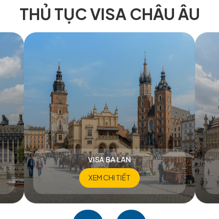
1
/ 5
THỦ TỤC VISA C