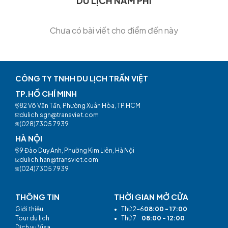
DU LỊCH NAM PHI
Chưa có bài viết cho điểm đến này
CÔNG TY TNHH DU LỊCH TRẦN VIỆT
TP.HỒ CHÍ MINH
82 Võ Văn Tần, Phường Xuân Hòa, TP.HCM
dulich.sgn@transviet.com
(028)7305 7939
HÀ NỘI
9 Đào Duy Anh, Phường Kim Liên, Hà Nội
dulich.han@transviet.com
(024)7305 7939
THÔNG TIN
THỜI GIAN MỞ CỬA
Giới thiệu
•
Thứ 2-6
08:00 - 17:00
Tour du lịch
•
Thứ 7
08:00 - 12:00
Dịch vụ Visa