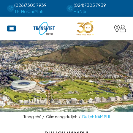
(028)7305 7939
(024)7305 7939
TP. Hồ Chí Minh
Hà Nội
Trang chủ
/
Cẩm nang du lịch
/
Du lịch NAM PHI