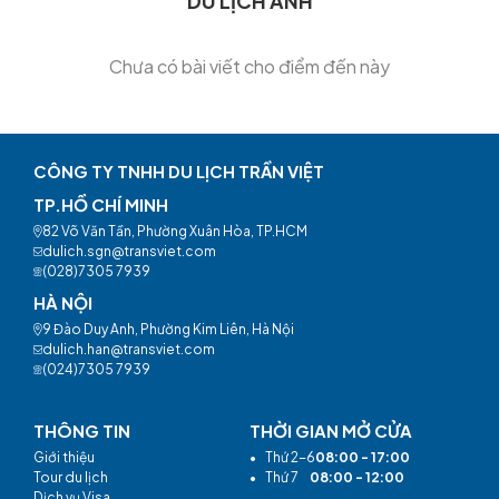
DU LỊCH ANH
Chưa có bài viết cho điểm đến này
CÔNG TY TNHH DU LỊCH TRẦN VIỆT
TP.HỒ CHÍ MINH
82 Võ Văn Tần, Phường Xuân Hòa, TP.HCM
dulich.sgn@transviet.com
(028)7305 7939
HÀ NỘI
9 Đào Duy Anh, Phường Kim Liên, Hà Nội
dulich.han@transviet.com
(024)7305 7939
THÔNG TIN
THỜI GIAN MỞ CỬA
Giới thiệu
•
Thứ 2-6
08:00 - 17:00
Tour du lịch
•
Thứ 7
08:00 - 12:00
Dịch vụ Visa