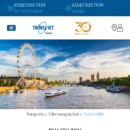
(028)7305 7939
(024)7305 7939
TP. Hồ Chí Minh
Hà Nội
Trang chủ
/
Cẩm nang du lịch
/
Du lịch ANH