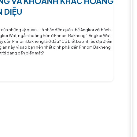
ĐỒI BAKHENG VÀ KHOẢNH KH
HÔN HUYỀN DIỆU
em Reap – vương quốc của những kỳ quan – là nhắc đến quần t
điển “Đón bình minh ở Angkor Wat, ngắm hoàng hôn ở Phnom Ba
 thuộc với chúng ta, vậy còn Phnom Bakheng là ở đâu? Có biết
ôn tráng lệ trên thế gian này, vì sao bạn nên nhất định phả
ưởng khoảnh khắc mặt trời đang dần biến mất?