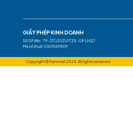
CÔNG TY TNHH DU LỊCH
TP.HỒ CHÍ MINH
82 Võ Văn Tần, Phường Xuân Hòa, TP.HCM
dulich.sgn@transviet.com
(028)7305 7939
HÀ NỘI
9 Đào Duy Anh, Phường Kim Liên, Hà Nội
dulich.han@transviet.com
(024)7305 7939
GIẤY PHÉP KINH DOANH