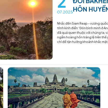
2
07.2025
Nhắc đến Si
trình kinh 
đã quá quen
ngắm hoàng h
chỉ để tận h