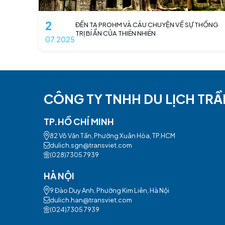
2
ĐỀN TA PROHM VÀ CÂU CHUYỆN VỀ 
TRỊ BÍ ẨN CỦA THIÊN NHIÊN
07.2025