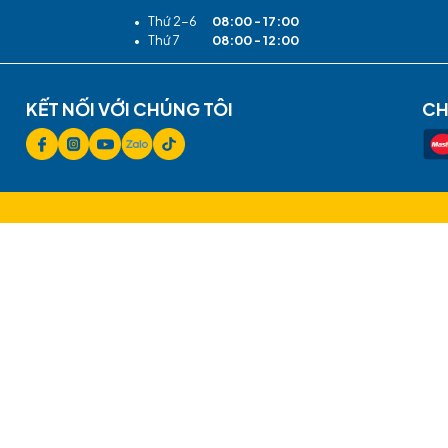
 TRẦN VIỆT
THÔNG TIN
Giới thiệu
Tour du lịch
Dịch vụ Visa
Du lịch MICE
All-Inclusive Resort
Liên hệ
Chính sách thay đổi, chuyển 
Chính sách thanh toán
THỜI GIAN MỞ CỬA
•
Thứ 2-6
08:00 - 17:00
•
Thứ 7
08:00 - 12:00
KẾT NỐI VỚI CHÚNG TÔI