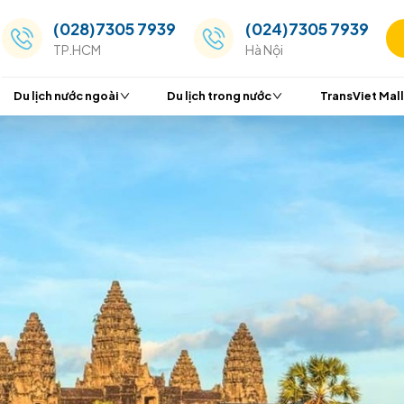
(028)7305 7939
(024
TP.HCM
Hà Nộ
Du lịch nước ngoài
Du lịch trong nước