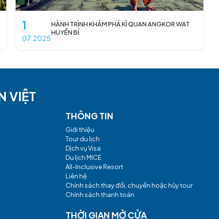
1
SỰ THỐNG
HÀNH TRÌNH KHÁM PHÁ KÌ QUAN
HUYỀN BÍ
07.2025