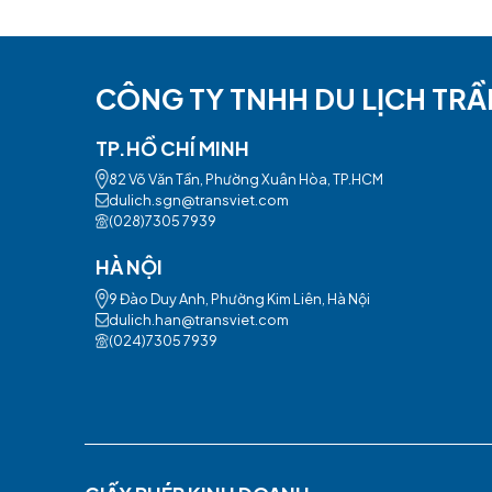
CÔNG TY TNHH DU LỊCH
TP.HỒ CHÍ MINH
82 Võ Văn Tần, Phường Xuân Hòa, TP.HCM
dulich.sgn@transviet.com
(028)7305 7939
HÀ NỘI