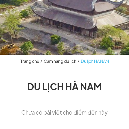
Trang chủ
/
Cẩm nang du lịch
/
Du l
DU LỊCH HÀ 