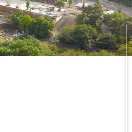
ịch HÀ NAM
NAM