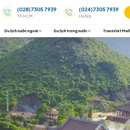
(028)7305 7939
(024
TP.HCM
Hà Nộ
Du lịch nước ngoài
Du lịch trong nước