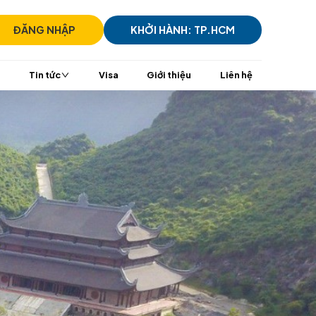
)7305 7939
ĐĂNG NHẬP
KHỞI HÀ
i
TransViet Mall
Tin tức
Visa
Giới t