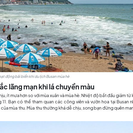
há những bãi biển tuyệt đẹp
rực rỡ ở Busan. Nhiệt độ tăng lên đáng kể và dao động từ 
ng 6 và 7.
dạng như Haeundae Beach và Gwangalli Beach để bạn thư 
Để tận hưởng trọn vẹn mùa hè rực rỡ, bạn nhớ mang theo k
 của ánh nắng Mặt Trời. Ngoài ra, hãy chuẩn bị đồ bơi, khă