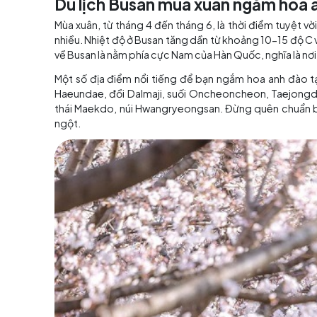
Nên đi du lịch Busan vào
Mỗi mùa tại Busan đều có vẻ đẹp riêng xứng đ
đẹp nhất để du lịch Busan ngay sau đây.
Du lịch Busan mùa xuân ngắm
Mùa xuân, từ tháng 4 đến tháng 6, là thời điể
nhiều. Nhiệt độ ở Busan tăng dần từ khoảng 10
về Busan là nằm phía cực Nam của Hàn Quốc, ng
Một số địa điểm nổi tiếng để bạn ngắm hoa
Haeundae, đồi Dalmaji, suối Oncheoncheon, T
thái Maekdo, núi Hwangryeongsan. Đừng quên 
ngột.