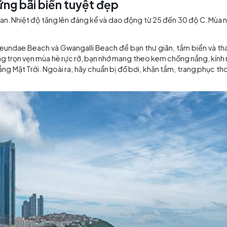
Ngắm hoa anh đào vào mùa xuân tại Busan