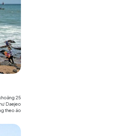
25 đến 30 độ C. Mùa này thường
giãn, tắm biển và tham gia các
em chống nắng, kính râm và phụ
n tắm, trang phục thoải mái phù