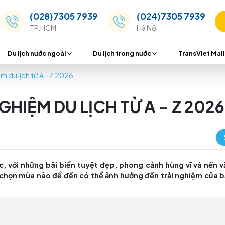
(028)7305 7939
(024
TP.HCM
Hà Nộ
Du lịch nước ngoài
Du lịch trong nước
 Kinh nghiệm du lịch từ A - Z 2026
NH NGHIỆM DU LỊCH TỪ A 
 Hàn Quốc, với những bãi biển tuyệt đẹp, phong cản
usan, việc chọn mùa nào để đến có thể ảnh hưởng đến