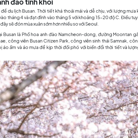
Busan - nơi được mệnh danh là “thủ đô mùa hè”
 thời điểm nào?
áng để bạn lên kế hoạch trải nghiệm. Hãy cùng TransViet 
 hoa anh đào tinh khôi
m tuyệt vời để du lịch Busan. Thời tiết khá thoải mái và d
-15 độ C vào tháng 4 và đạt đỉnh vào tháng 5 với khoảng 
hĩa là nơi đây sẽ đón mùa xuân sớm hơn nhiều so với Seoul
 anh đào tại Busan là Phố hoa anh đào Namcheon-dong
aejongdae, công viên Busan Citizen Park, công viên sin
chuẩn bị áo ấm và áo mưa để kịp thời đối phó với biến 