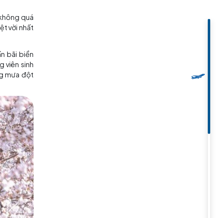
tìm hiểu và khám phá những mùa
ễ chịu, với lượng mưa không quá
15-20 độ C. Điều tuyệt vời nhất
.
, đường Moontan gần bãi biển
h thái Samnak, công viên sinh
đổi thời tiết và lượng mưa đột