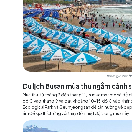
Du lịch Busan mùa hè khám p
Mùa hè, từ tháng 6 đến tháng 8, là mùa nắng 
khá ẩm, với lượng mưa có thể xuất hiện vào thá
Busan nổi tiếng với các bãi biển đẹp và đa 
hoạt động thể thao trên biển như lướt sóng. 
kiện đi biển để bảo vệ bản thân khỏi tác động
hợp cho các hoạt động ngoài trời.