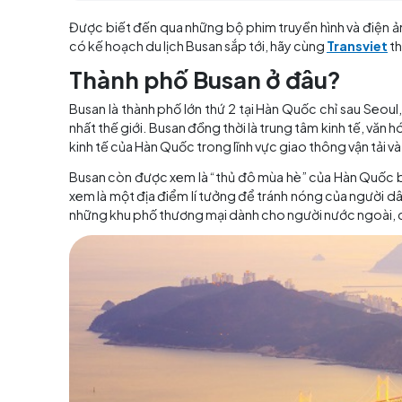
Mục lục
Được biết đến qua những bộ phim truyền hình
có kế hoạch du lịch Busan sắp tới, hãy cùng
Tr
Thành phố Busan ở đâu?
Busan là thành phố lớn thứ 2 tại Hàn Quốc chỉ 
nhất thế giới. Busan đồng thời là trung tâm k
kinh tế của Hàn Quốc trong lĩnh vực giao thông
Busan còn được xem là “thủ đô mùa hè” của Hà
xem là một địa điểm lí tưởng để tránh nóng c
những khu phố thương mại dành cho người nước