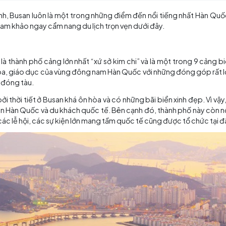
 và điện ảnh, Busan luôn là một trong những điểm đến nổ
ansviet
tham khảo ngay cẩm nang du lịch trọn vẹn dưới đâ
sau Seoul, là thành phố cảng lớn nhất “xứ sở kim chi” và l
inh tế, văn hóa, giáo dục của vùng đông nam Hàn Quốc với
 vận tải và đóng tàu.
n Quốc bởi thời tiết ở Busan khá ôn hòa và có những bãi b
ủa người dân Hàn Quốc và du khách quốc tế. Bên cạnh đó, t
 ngoài, các lễ hội, các sự kiện lớn mang tầm quốc tế cũn