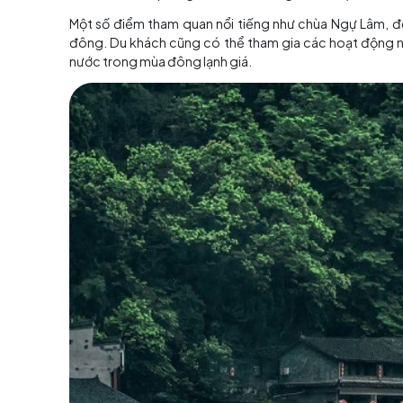
Thu sang lãng mạn…
Mùa thu
là thời điểm đẹp nhất để
du lịch P
động từ 10 đến 25 độ C, giúp bạn có thể tận 
Vào mùa thu,
Phượng Hoàng Cổ Trấn
chuyển
một khung cảnh đẹp như tranh vẽ. Bên cạnh đ
chiều tà, tạo nên một không gian yên bình và 
Điểm tham quan nổi tiếng như đền
Thành Ho
hút trong mùa thu. Du khách cũng có thể thư
Cốc Kiếm và ngắm cảnh sông nước.
…Đông lại về làm ta say