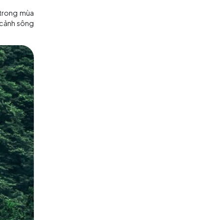
 và thoải mái, với nhiệt độ dao
mang màu vàng rực rỡ, tạo nên
ng và hòa quyện trong ánh nắng
Phượng Hoàng
đều cực kỳ thu
hư leo núi, thăm vườn quốc gia