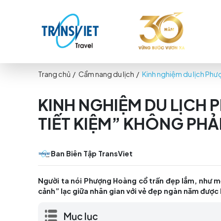
Trang chủ
/
Cẩm nang du lịch
/
Kinh nghiệm d
KINH NGHIỆM DU L
TIẾT KIỆM” KHÔNG 
Ban Biên Tập TransViet
Người ta nói Phượng Hoàng cổ trấn đẹp lắ