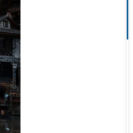
c loài hoa đua nở khắp nơi tạo
ch tại đây. Nhiệt độ thường dao
 nếu bạn muốn
du lịch vào mùa
 vui. Du khách có thể ngắm nhìn
phương. Nếu bạn thích các hoạt