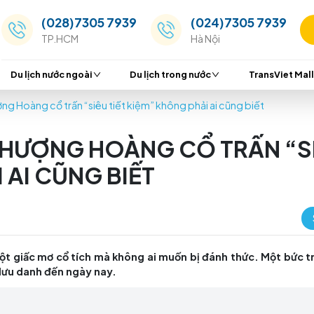
(028)7305 7939
(024
TP.HCM
Hà Nộ
Du lịch nước ngoài
Du lịch trong nước
u lịch Phượng Hoàng cổ trấn “siêu tiết kiệm” không phải ai
ỊCH PHƯỢNG HOÀNG CỔ 
PHẢI AI CŨNG BIẾT
m, như một giấc mơ cổ tích mà không ai muốn bị đán