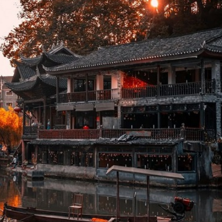
 đua nhau nở rộ, tạo nên cảnh sắc tuyệt đẹp, đặc biệt cá
u sắc.
ó thể khá nóng, vì vậy không phải là mùa đẹp nhất để du lị
5 độ C vào một số ngày nắng nóng đỉnh điểm. Tuy nhiên,
t.
ại Phượng Hoàng Cổ Trấn, tạo nên không gian rực rỡ và tươi
i chùa, đền thờ và thưởng thức ẩm thực đặc sản của địa 
g như leo núi, đi bộ đường dài hoặc tắm suối.