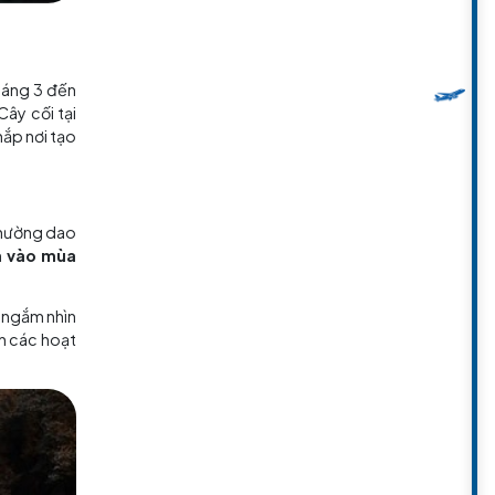
rong mùa xuân là từ tháng 3 đến
nóng hay quá lạnh. Cây cối tại