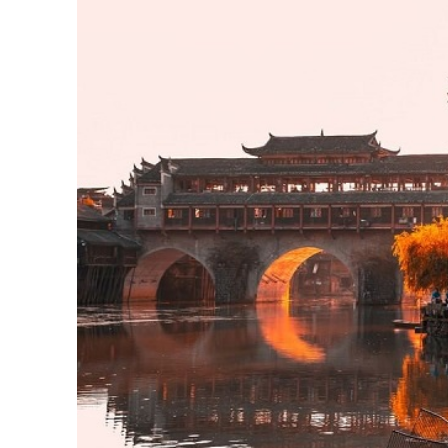
Phượng Hoàng Cổ Trấn cũng bắt đầu nảy mầm và
nên không gian thơ mộng, lãng mạn và đầy mà
… Hạ tới xuân thôi
Mùa hè (hay hạ)
ở
Phượng Hoàng Cổ Trấn
c
động từ 25 đến 30 độ C, và có thể lên đến 3
hè
, thì tháng 6 đến tháng 8 là thời điểm tốt nhấ
Mùa hè
là mùa của mưa và cây cối xanh tươi t
những cánh đồng lúa chín vàng, thăm các ngô
động ngoài trời, có thể tham gia các hoạt độn