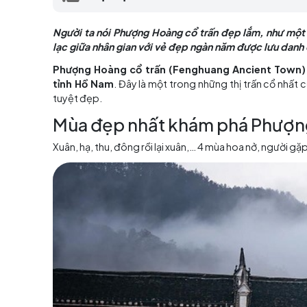
cảnh” lạc giữa nhân gian với vẻ đẹp ngàn
Mục lục
Người ta nói Phượng Hoàng cổ trấn đẹp lắm,
lạc giữa nhân gian với vẻ đẹp ngàn năm được
Phượng Hoàng cổ trấn (Fenghuang Ancie
tỉnh Hồ Nam
. Đây là một trong những thị tr
tuyệt đẹp.
Mùa đẹp nhất khám phá 
Xuân, hạ, thu, đông rồi lại xuân,… 4 mùa hoa n