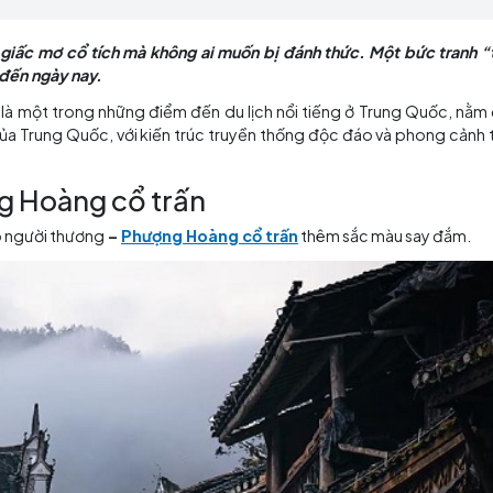
 năm được lưu danh đến ngày nay.
 như một giấc mơ cổ tích mà không ai muốn bị đánh th
 lưu danh đến ngày nay.
nt Town)
là một trong những điểm đến du lịch nổi tiến
ấn cổ nhất của Trung Quốc, với kiến trúc truyền thống độc
Phượng Hoàng cổ trấn
ở, người gặp người thương
–
Phượng Hoàng cổ trấn
thêm 