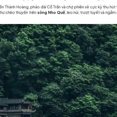
Mùa thu cổ trấn đẹp tựa chống bồng lai
hượng Hoàng Cổ Trấn
. Thời tiết vào mùa này khá mát mẻ
hưởng cảm giác thoải mái và thoáng mát.
 sang màu sắc vàng rực rỡ khi những cánh đồng lúa chín 
ó, cây cối xanh tươi, hoa lá khoe sắc, cảnh quan thơ mộ
lãng mạn.
àng, pháo đài Cổ Trấn, chùa Ngự Lâm
và khu
phố cổ 
ởng thức ẩm thực đặc sản và trải nghiệm các hoạt động n