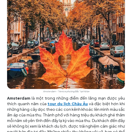
Amsterdam – “Venice phương Bắc” tại Hà lan
Amsterdam
là một trong những điểm đến lãng mạn được yêu
thích quanh năm của
tour du lịch Châu Âu
và đặc biệt hơn khi
những hàng cây dọc theo các con kênh khoác lên mình màu sắc
ấm áp của mùa thu. Thành phố với hàng triệu du khách ghé thăm
mỗi năm sẽ yên tĩnh đến đầy lạ kỳ vào mùa thu. Du khách đến đây
sẽ không bị xem là khách du lịch, được trải nghiệm cảm giác như
người bản địa tại đây. Những chiều thu không vội vã, bạn có thể