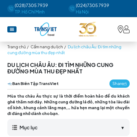
(028)7305 7939
(024)7305 7939
TP. Hồ Chí Minh
Hà Nội
Trang chủ
/
Cẩm nang du lịch
/
Du lịch châu Âu: Đi tìm những
cung đường mùa thu đẹp nhất
DU LỊCH CHÂU ÂU: ĐI TÌM NHỮNG CUNG
ĐƯỜNG MÙA THU ĐẸP NHẤT
Ban Biên Tập TransViet
Share
Mùa thu châu Âu thực sự là thời điểm hoàn hảo để du khách
ghé thăm nơi đây. Những cung đường lá đỏ, những tòa lâu đài
cổ kính, khung cảnh lãng mạn,… hứa hẹn mang lại một chuyến
đi đáng nhớ dành cho bạn.
Mục lục
▼