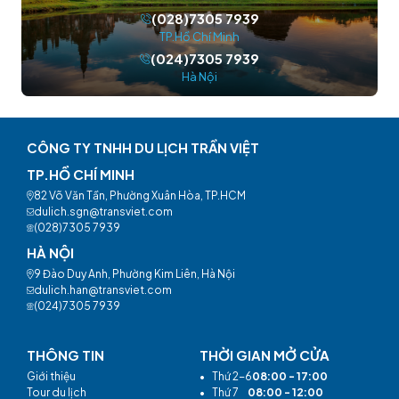
(028)7305 7939
TP.Hồ Chí Minh
(024)7305 7939
Hà Nội
CÔNG TY TNHH DU LỊCH TRẦN VIỆT
TP.HỒ CHÍ MINH
82 Võ Văn Tần, Phường Xuân Hòa, TP.HCM
dulich.sgn@transviet.com
(028)7305 7939
HÀ NỘI
9 Đào Duy Anh, Phường Kim Liên, Hà Nội
dulich.han@transviet.com
(024)7305 7939
THÔNG TIN
THỜI GIAN MỞ CỬA
Giới thiệu
•
Thứ 2-6
08:00 - 17:00
Tour du lịch
•
Thứ 7
08:00 - 12:00