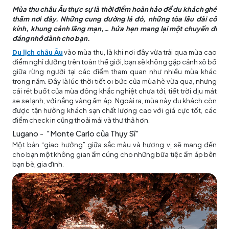
Mùa thu châu Âu thực sự là thời điểm hoàn hảo để du khách ghé
thăm nơi đây. Những cung đường lá đỏ, những tòa lâu đài cổ
kính, khung cảnh lãng mạn,… hứa hẹn mang lại một chuyến đi
đáng nhớ dành cho bạn.
Du lịch châu Âu
vào mùa thu, là khi nơi đây vừa trải qua mùa cao
điểm nghỉ dưỡng trên toàn thế giới, bạn sẽ không gặp cảnh xô bồ
giữa rừng người tại các điểm tham quan như nhiều mùa khác
trong năm. Đây là lúc thời tiết oi bức của mùa hè vừa qua, nhưng
cái rét buốt của mùa đông khắc nghiệt chưa tới, tiết trời dịu mát
se se lạnh, với nắng vàng ấm áp. Ngoài ra, mùa này du khách còn
được tận hưởng khách sạn chất lượng cao với giá cực tốt, các
điểm check in cũng thoải mái và thư thả hơn.
Lugano - "Monte Carlo của Thụy Sĩ"
Một bản “giao hưởng” giữa sắc màu và hương vị sẽ mang đến
cho bạn một không gian ấm cúng cho những bữa tiệc ấm áp bên
bạn bè, gia đình.