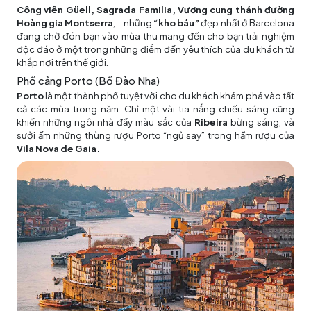
Công viên Güell, Sagrada Familia, Vương cung thánh đường
Hoàng gia Montserra
,… những
“kho báu”
đẹp nhất ở Barcelona
đang chờ đón bạn vào mùa thu mang đến cho bạn trải nghiệm
độc đáo ở một trong những điểm đến yêu thích của du khách từ
khắp nơi trên thế giới.
Phố cảng Porto (Bồ Đào Nha)
Porto
là một thành phố tuyệt vời cho du khách khám phá vào tất
cả các mùa trong năm. Chỉ một vài tia nắng chiếu sáng cũng
khiến những ngôi nhà đầy màu sắc của
Ribeira
bừng sáng, và
sưởi ấm những thùng rượu Porto “ngủ say” trong hầm rượu của
Vila Nova de Gaia.