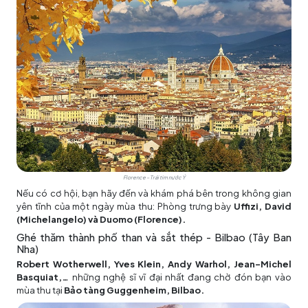
Florence – Trái tim nước Ý
Nếu có cơ hội, bạn hãy đến và khám phá bên trong không gian
yên tĩnh của một ngày mùa thu: Phòng trưng bày
Uffizi, David
(Michelangelo) và Duomo (Florence).
Ghé thăm thành phố than và sắt thép - Bilbao (Tây Ban
Nha)
Robert Wotherwell, Yves Klein, Andy Warhol, Jean-Michel
Basquiat,…
những nghệ sĩ vĩ đại nhất đang chờ đón bạn vào
mùa thu tại
Bảo tàng Guggenheim, Bilbao.