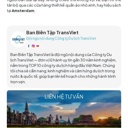
tản bộ qua các cửa hàng thiết kế quần áo nhỏ xinh, hay hiệu sách
tại
Amsterdam
.
Ban Biên Tập TransViet
Đội ngũ nội dung Công ty Du lịch TransViet
Ban Biên Tập TransViet là đội ngũ nội dung của Công ty Du
lịch TransViet — đơn vị lữ hành uy tín gần 30 năm kinh nghiệm,
nằm trong TOP 10 công ty du lịch hàng đầu Việt Nam. Chúng
tôi chia sẻ cẩm nang, kinh nghiệm và cảm hứng du lịch trong
nước & quốc tế, giúp bạn lên kế hoạch cho những hành trình
trọn vẹn.
LIÊN HỆ TƯ VẤN