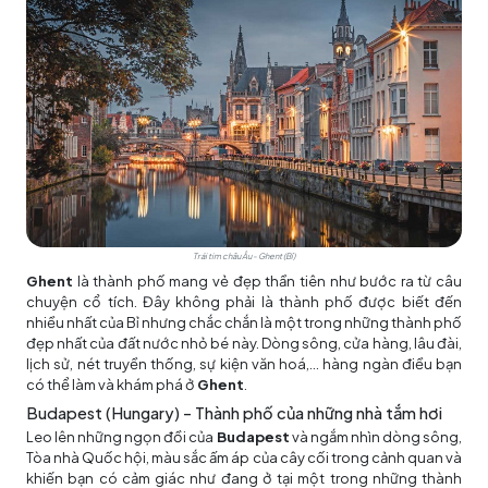
Trái tim châu Âu - Ghent (Bỉ)
Ghent
là thành phố mang vẻ đẹp thần tiên như bước ra từ câu
chuyện cổ tích. Đây không phải là thành phố được biết đến
nhiều nhất của Bỉ nhưng chắc chắn là một trong những thành phố
đẹp nhất của đất nước nhỏ bé này. Dòng sông, cửa hàng, lâu đài,
lịch sử, nét truyền thống, sự kiện văn hoá,... hàng ngàn điều bạn
có thể làm và khám phá ở
Ghent
.
Budapest (Hungary) – Thành phố của những nhà tắm hơi
Leo lên những ngọn đồi của
Budapest
và ngắm nhìn dòng sông,
Tòa nhà Quốc hội, màu sắc ấm áp của cây cối trong cảnh quan và
khiến bạn có cảm giác như đang ở tại một trong những thành