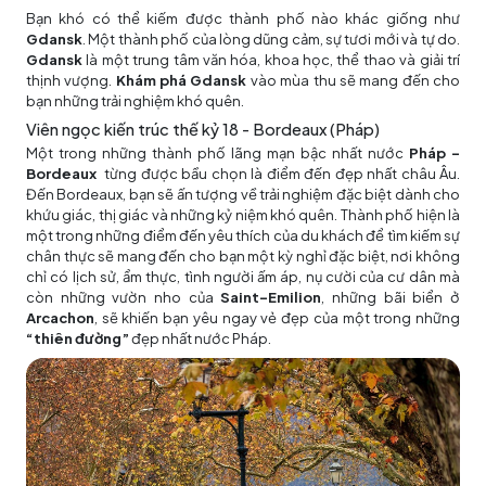
Bạn khó có thể kiếm được thành phố nào khác giống như
Gdansk
. Một thành phố của lòng dũng cảm, sự tươi mới và tự do.
Gdansk
là một trung tâm văn hóa, khoa học, thể thao và giải trí
thịnh vượng.
Khám phá Gdansk
vào mùa thu sẽ mang đến cho
bạn những trải nghiệm khó quên.
Viên ngọc kiến trúc thế kỷ 18 - Bordeaux (Pháp)
Một trong những thành phố lãng mạn bậc nhất nước
Pháp -
Bordeaux
từng được bầu chọn là điểm đến đẹp nhất châu Âu.
Đến Bordeaux, bạn sẽ ấn tượng về trải nghiệm đặc biệt dành cho
khứu giác, thị giác và những kỷ niệm khó quên. Thành phố hiện là
một trong những điểm đến yêu thích của du khách để tìm kiếm sự
chân thực sẽ mang đến cho bạn một kỳ nghỉ đặc biệt, nơi không
chỉ có lịch sử, ẩm thực, tình người ấm áp, nụ cười của cư dân mà
còn những vườn nho của
Saint-Emilion
, những bãi biển ở
Arcachon
, sẽ khiến bạn yêu ngay vẻ đẹp của một trong những
“thiên đường”
đẹp nhất nước Pháp.