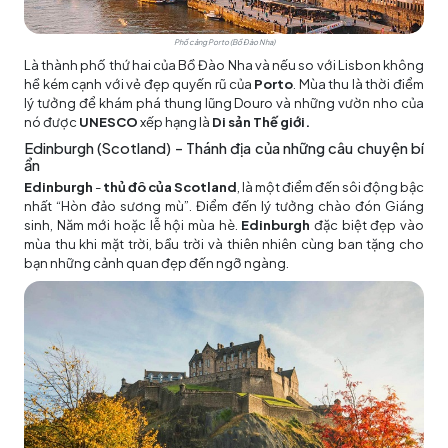
Phố cảng Porto (Bồ Đào Nha)
Là thành phố thứ hai của Bồ Đào Nha và nếu so với Lisbon không
hề kém cạnh với vẻ đẹp quyến rũ của
Porto
. Mùa thu là thời điểm
lý tưởng để khám phá thung lũng Douro và những vườn nho của
nó được
UNESCO
xếp hạng là
Di sản Thế giới.
Edinburgh (Scotland) – Thánh địa của những câu chuyện bí
ẩn
Edinburgh
-
thủ đô của Scotland
, là một điểm đến sôi động bậc
nhất “Hòn đảo sương mù”. Điểm đến lý tưởng chào đón Giáng
sinh, Năm mới hoặc lễ hội mùa hè.
Edinburgh
đặc biệt đẹp vào
mùa thu khi mặt trời, bầu trời và thiên nhiên cùng ban tặng cho
bạn những cảnh quan đẹp đến ngỡ ngàng.