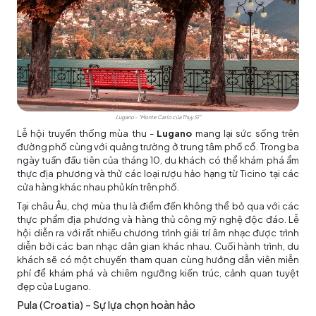
Lugano - "Monte Carlo của Thụy Sĩ"
Lễ hội truyền thống mùa thu -
Lugano
mang lại sức sống trên
đường phố cùng với quảng trường ở trung tâm phố cổ. Trong ba
ngày tuần đầu tiên của tháng 10, du khách có thể khám phá ẩm
thực địa phương và thử các loại rượu hảo hạng từ Ticino tại các
cửa hàng khác nhau phủ kín trên phố.
Tại châu Âu, chợ mùa thu là điểm đến không thể bỏ qua với các
thực phẩm địa phương và hàng thủ công mỹ nghệ độc đáo. Lễ
hội diễn ra với rất nhiều chương trình giải trí âm nhạc được trình
diễn bởi các ban nhạc dân gian khác nhau. Cuối hành trình, du
khách sẽ có một chuyến tham quan cùng hướng dẫn viên miễn
phí để khám phá và chiêm ngưỡng kiến ​​trúc, cảnh quan tuyệt
đẹp của Lugano.
Pula (Croatia) – Sự lựa chọn hoàn hảo