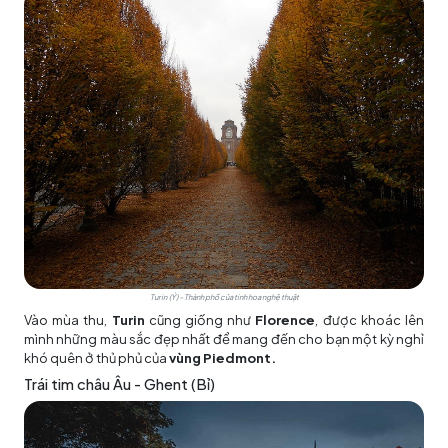
Turin (Ý) – Thành phố của tinh hoa nghệ thuật
Vào mùa thu,
Turin
cũng giống như
Florence
, được khoác lên
mình những màu sắc đẹp nhất để mang đến cho bạn một kỳ nghỉ
khó quên ở thủ phủ của
vùng Piedmont.
Trái tim châu Âu - Ghent (Bỉ)