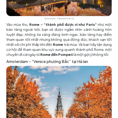
Rome (Italy) – Thành phố vĩnh cửu
Vào mùa thu,
Rome – “thành phố được ví như Paris”
như một
bảo tàng ngoài trời, bạn sẽ được ngắm nhìn cảnh hoàng hôn
tuyệt đẹp, những tia sáng đáng kinh ngạc, bảo tàng hay điểm
tham quan tốt nhất nhưng không quá đông đúc, khách sạn tốt
nhất với chi phí thấp khi đến
Rome
trái mùa. Và bạn hãy tận dụng
cơ hội để tham quan khu vực xung quanh thành phố Rome, một
chuyến đi cả ngày từ
Rome đến Pompeii
là một gợi ý không tồi.
Amsterdam – “Venice phương Bắc” tại Hà lan