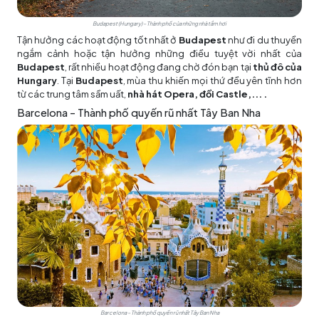
Budapest (Hungary) – Thành phố của những nhà tắm hơi
Tận hưởng các hoạt động tốt nhất ở
Budapest
như đi du thuyền
ngắm cảnh hoặc tận hưởng những điều tuyệt vời nhất của
Budapest
, rất nhiều hoạt động đang chờ đón bạn tại
thủ đô của
Hungary
. Tại
Budapest
, mùa thu khiến mọi thứ đều yên tĩnh hơn
từ các trung tâm sầm uất,
nhà hát Opera, đồi Castle,... .
Barcelona – Thành phố quyến rũ nhất Tây Ban Nha
Barcelona – Thành phố quyến rũ nhất Tây Ban Nha