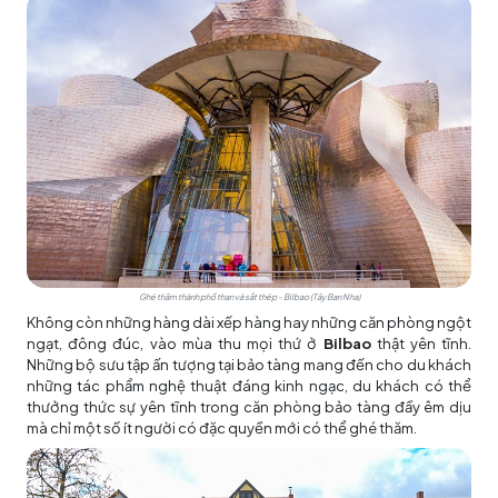
Ghé thăm thành phố than và sắt thép - Bilbao (Tây Ban Nha)
Không còn những hàng dài xếp hàng hay những căn phòng ngột
ngạt, đông đúc, vào mùa thu mọi thứ ở
Bilbao
thật yên tĩnh.
Những bộ sưu tập ấn tượng tại bảo tàng mang đến cho du khách
những tác phẩm nghệ thuật đáng kinh ngạc, du khách có thể
thưởng thức sự yên tĩnh trong căn phòng bảo tàng đầy êm dịu
mà chỉ một số ít người có đặc quyền mới có thể ghé thăm.