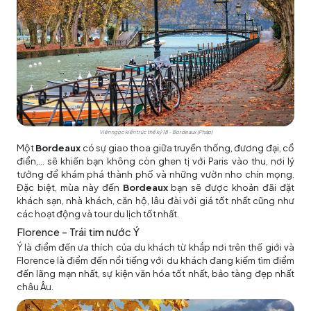
Viên ngọc kiến trúc thế kỷ 18 - Bordeaux (Pháp)
Một
Bordeaux
có sự giao thoa giữa truyền thống, đương đại, cổ
điển,... sẽ khiến bạn không còn ghen tị với Paris vào thu, nơi lý
tưởng để khám phá thành phố và những vườn nho chín mọng.
Đặc biệt, mùa này đến
Bordeaux
bạn sẽ được khoản đãi đặt
khách sạn, nhà khách, căn hộ, lâu đài với giá tốt nhất cũng như
các hoạt động và tour du lịch tốt nhất.
Florence – Trái tim nước Ý
Ý là điểm đến ưa thích của du khách từ khắp nơi trên thế giới và
Florence là điểm đến nổi tiếng với du khách đang kiếm tìm điểm
đến lãng mạn nhất, sự kiện văn hóa tốt nhất, bảo tàng đẹp nhất
châu Âu.