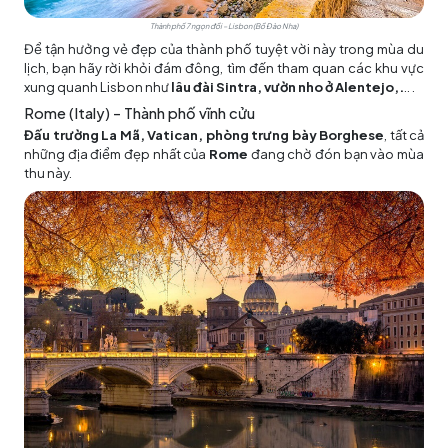
Thành phố 7 ngọn đồi – Lisbon (Bồ Đào Nha)
Để tận hưởng vẻ đẹp của thành phố tuyệt vời này trong mùa du
lịch, bạn hãy rời khỏi đám đông, tìm đến tham quan các khu vực
xung quanh Lisbon như
lâu đài Sintra, vườn nho ở Alentejo,.
.. .
Rome (Italy) – Thành phố vĩnh cửu
Đấu trường La Mã, Vatican, phòng trưng bày Borghese
, tất cả
những địa điểm đẹp nhất của
Rome
đang chờ đón bạn vào mùa
thu này.