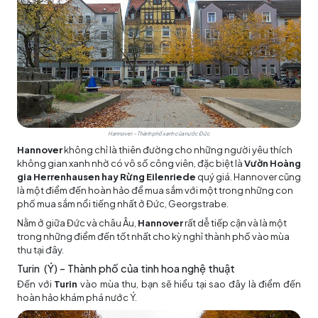
Hannover – Thành phố xanh của nước Đức
Hannover
không chỉ là thiên đường cho những người yêu thích
không gian xanh nhờ có vô số công viên, đặc biệt là
Vườn Hoàng
gia Herrenhausen hay Rừng Eilenriede
quý giá. Hannover cũng
là một điểm đến hoàn hảo để mua sắm với một trong những con
phố mua sắm nổi tiếng nhất ở Đức, Georgstrabe.
Nằm ở giữa Đức và châu Âu,
Hannover
rất dễ tiếp cận và là một
trong những điểm đến tốt nhất cho kỳ nghỉ thành phố vào mùa
thu tại đây.
Turin (Ý) – Thành phố của tinh hoa nghệ thuật
Đến với
Turin
vào mùa thu, bạn sẽ hiểu tại sao đây là điểm đến
hoàn hảo khám phá nước Ý.