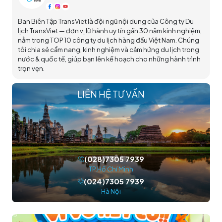
Ban Biên Tập TransViet là đội ngũ nội dung của Công ty Du
lịch TransViet — đơn vị lữ hành uy tín gần 30 năm kinh nghiệm,
nằm trong TOP 10 công ty du lịch hàng đầu Việt Nam. Chúng
tôi chia sẻ cẩm nang, kinh nghiệm và cảm hứng du lịch trong
nước & quốc tế, giúp bạn lên kế hoạch cho những hành trình
trọn vẹn.
LIÊN HỆ TƯ VẤN
(028)7305 7939
TP.Hồ Chí Minh
(024)7305 7939
Hà Nội