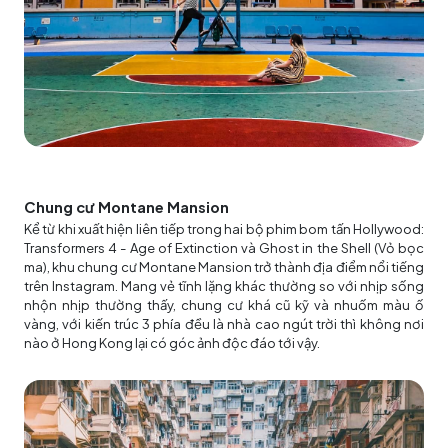
Chung cư Montane Mansion
Kể từ khi xuất hiện liên tiếp trong hai bộ phim bom tấn Hollywood:
Transformers 4 - Age of Extinction và Ghost in the Shell (Vỏ bọc
ma), khu chung cư Montane Mansion trở thành địa điểm nổi tiếng
trên Instagram. Mang vẻ tĩnh lặng khác thường so với nhịp sống
nhộn nhịp thường thấy, chung cư khá cũ kỹ và nhuốm màu ố
vàng, với kiến trúc 3 phía đều là nhà cao ngút trời thì không nơi
nào ở Hong Kong lại có góc ảnh độc đáo tới vậy.