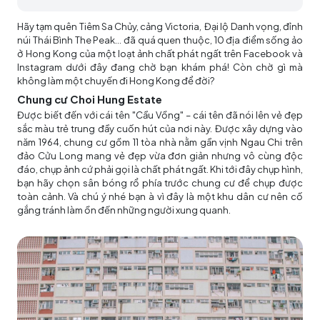
Hãy tạm quên Tiêm Sa Chủy, cảng Victoria, Đại lộ Danh vọng, đỉnh
núi Thái Bình The Peak… đã quá quen thuộc, 10 địa điểm sống ảo
ở Hong Kong của một loạt ảnh chất phát ngất trên Facebook và
Instagram dưới đây đang chờ bạn khám phá! Còn chờ gì mà
không làm một chuyến đi Hong Kong để đời?
Chung cư Choi Hung Estate
Được biết đến với cái tên "Cầu Vồng" – cái tên đã nói lên vẻ đẹp
sắc màu trẻ trung đầy cuốn hút của nơi này. Được xây dựng vào
năm 1964, chung cư gồm 11 tòa nhà nằm gần vịnh Ngau Chi trên
đảo Cửu Long mang vẻ đẹp vừa đơn giản nhưng vô cùng độc
đáo, chụp ảnh cứ phải gọi là chất phát ngất. Khi tới đây chụp hình,
bạn hãy chọn sân bóng rổ phía trước chung cư để chụp được
toàn cảnh. Và chú ý nhé bạn à vì đây là một khu dân cư nên cố
gắng tránh làm ồn đến những người xung quanh.