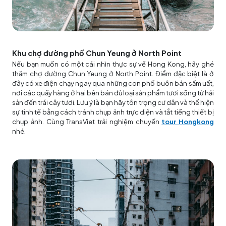
Khu chợ đường phố Chun Yeung ở North Point
Nếu bạn muốn có một cái nhìn thực sự về Hong Kong, hãy ghé
thăm chợ đường Chun Yeung ở North Point. Điểm đặc biệt là ở
đây có xe điện chạy ngay qua những con phố buôn bán sầm uất,
nơi các quầy hàng ở hai bên bán đủ loại sản phẩm tươi sống từ hải
sản đến trái cây tươi. Lưu ý là bạn hãy tôn trọng cư dân và thể hiện
sự tinh tế bằng cách tránh chụp ảnh trực diện và tắt tiếng thiết bị
chụp ảnh. Cùng TransViet trải nghiệm chuyến
tour Hongkong
nhé.