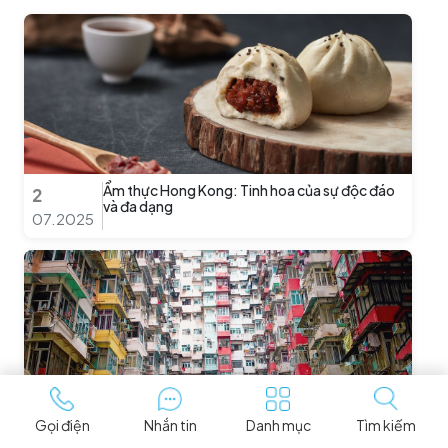
Ẩm thực Hong Kong: Tinh hoa của sự độc đáo
2
và đa dạng
07.2025
Gọi điện
Nhắn tin
Danh mục
Tìm kiếm
CHECK-IN NGAY 10 ĐỊA ĐIỂM SỐNG ẢO
2
HONGKONG HOT NHẤT