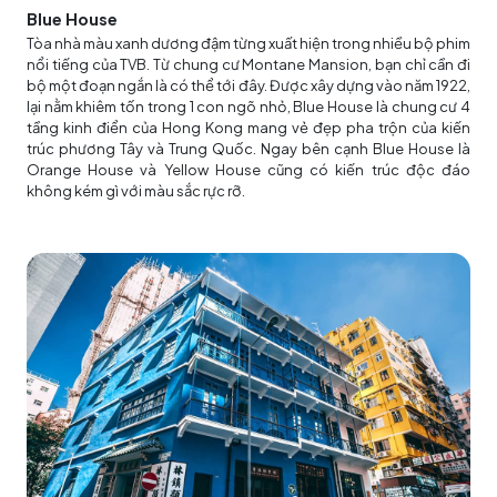
Blue House
Tòa nhà màu xanh dương đậm từng xuất hiện trong nhiều bộ phim
nổi tiếng của TVB. Từ chung cư Montane Mansion, bạn chỉ cần đi
bộ một đoạn ngắn là có thể tới đây. Được xây dựng vào năm 1922,
lại nằm khiêm tốn trong 1 con ngõ nhỏ, Blue House là chung cư 4
tầng kinh điển của Hong Kong mang vẻ đẹp pha trộn của kiến
trúc phương Tây và Trung Quốc. Ngay bên cạnh Blue House là
Orange House và Yellow House cũng có kiến trúc độc đáo
không kém gì với màu sắc rực rỡ.