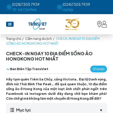
(028)7305 7939
(024)7305 7939
TP. Hồ Chí Minh
Hà Nội
Trang chủ
/
Cẩm nang du lịch
/
CHECK-IN NGAY 10 ĐỊA ĐIỂM
SỐNG ẢO HONGKONG HOT NHẤT
CHECK-IN NGAY 10 ĐỊA ĐIỂM SỐNG ẢO
HONGKONG HOT NHẤT
Ban Biên Tập TransViet
Share
Hãy tạm quên Tiêm Sa Chủy, cảng Victoria, Đại lộ Danh vọng,
đỉnh núi Thái Bình The Peak… đã quá quen thuộc, 10 địa điểm
sống ảo ở Hong Kong của một loạt ảnh chất phát ngất trên
Facebook và Instagram dưới đây đang chờ bạn khám phá!
Còn chờ gì mà không làm một chuyến đi Hong Kong để đời?
Mục lục
▼