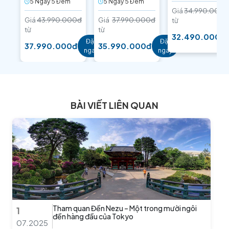
5 Ngày 5 Ðêm
5 Ngày 5 Ðêm
Giá
34.990.000đ
Giá
43.990.000đ
Giá
37.990.000đ
từ
từ
từ
32.490.000đ
Đặt
Đặt
37.990.000đ
35.990.000đ
ngay
ngay
BÀI VIẾT LIÊN QUAN
Tham quan Đền Nezu – Một trong mười ngôi
1
đền hàng đầu của Tokyo
07.2025