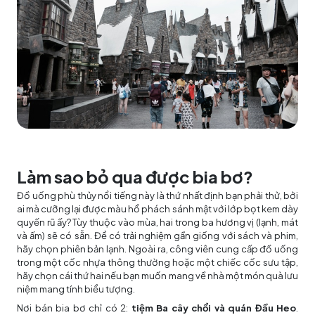
Làm sao bỏ qua được bia bơ?
Đồ uống phù thủy nổi tiếng này là thứ nhất định bạn phải thử, bởi
ai mà cưỡng lại được màu hổ phách sánh mật với lớp bọt kem dày
quyến rũ ấy? Tùy thuộc vào mùa, hai trong ba hương vị (lạnh, mát
và ấm) sẽ có sẵn. Để có trải nghiệm gần giống với sách và phim,
hãy chọn phiên bản lạnh. Ngoài ra, công viên cung cấp đồ uống
trong một cốc nhựa thông thường hoặc một chiếc cốc sưu tập,
hãy chọn cái thứ hai nếu bạn muốn mang về nhà một món quà lưu
niệm mang tính biểu tượng.
Nơi bán bia bơ chỉ có 2:
tiệm Ba cây chổi và quán Đầu Heo
.