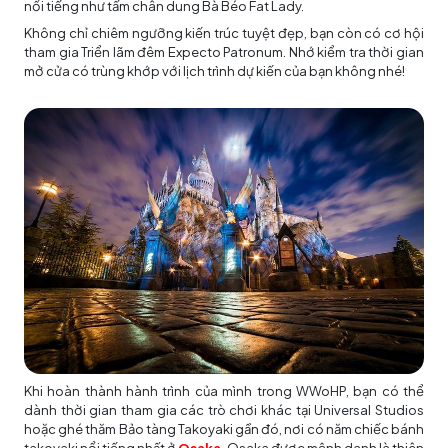
nổi tiếng như tấm chân dung Bà Béo Fat Lady.
Không chỉ chiêm ngưỡng kiến ​​trúc tuyệt đẹp, bạn còn có cơ hội
tham gia Triển lãm đêm Expecto Patronum. Nhớ kiểm tra thời gian
mở cửa có trùng khớp với lịch trình dự kiến của bạn không nhé!
Khi hoàn thành hành trình của mình trong WWoHP, bạn có thể
dành thời gian tham gia các trò chơi khác tại Universal Studios
hoặc ghé thăm Bảo tàng Takoyaki gần đó, nơi có năm chiếc bánh
takoyaki nổi tiếng nhất ở
Osaka
. Osaka được mệnh danh là thiên