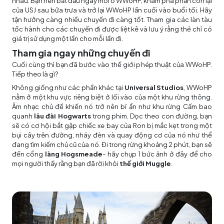
nhau. Bạn nên bắt đầu ngày mới ở WWoHP, khám phá phần còn lại
của USJ sau bữa trưa và trở lại WWoHP lần cuối vào buổi tối. Hãy
tận hưởng càng nhiều chuyến đi càng tốt. Tham gia các làn tàu
tốc hành cho các chuyến đi được liệt kê và lưu ý rằng thẻ chỉ có
giá trị sử dụng một lần cho mỗi lần đi.
Tham gia ngay những chuyến đi
Cuối cùng thì bạn đã bước vào thế giới phép thuật của WWoHP.
Tiếp theo là gì?
Không giống như các phần khác tại
Universal Studios
, WWoHP
nằm ở một khu vực riêng biệt ở lối vào của một khu rừng thông.
Âm nhạc chủ đề khiến nó trở nên bí ẩn như khu rừng Cấm bao
quanh
lâu đài Hogwarts
trong phim. Dọc theo con đường, bạn
sẽ có cơ hội bắt gặp chiếc xe bay của Ron bị mắc kẹt trong một
bụi cây trên đường, nháy đèn và quay động cơ của nó như thể
đang tìm kiếm chủ cũ của nó. Đi trong rừng khoảng 2 phút, bạn sẽ
đến cổng
làng Hogsmeade
- hãy chụp 1 bức ảnh ở đây để cho
mọi người thấy rằng bạn đã rời khỏi
thế giới Muggle
.