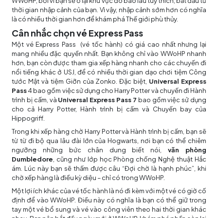
WWoHP, bởi vì bạn sẽ ở lại khu vực đó bao lâu tùy thích, bắt đầu từ
thời gian nhập cảnh của bạn. Vì vậy, nhập cảnh sớm hơn có nghĩa
là có nhiều thời gian hơn để khám phá Thế giới phù thủy.
Cân nhắc chọn vé Express Pass
Một vé Express Pass (vé tốc hành) có giá cao nhất nhưng lại
mang nhiều đặc quyền nhất. Bạn không chỉ vào WWoHP nhanh
hơn, bạn còn được tham gia xếp hàng nhanh cho các chuyến đi
nổi tiếng khác ở USJ, để có nhiều thời gian dạo chơi tiệm Công
tước Mật và tiệm Giỡn của Zonko. Đặc biệt,
Universal Express
Pass
4 bao gồm việc sử dụng cho Harry Potter và chuyến đi Hành
trình bị cấm, và
Universal Express Pass 7
bao gồm việc sử dụng
cho cả Harry Potter, Hành trình bị cấm và Chuyến bay của
Hippogriff.
Trong khi xếp hàng chờ Harry Potter và Hành trình bị cấm, bạn sẽ
từ từ đi bộ qua lâu đài lớn của Hogwarts, nơi bạn có thể chiêm
ngưỡng những bức chân dung biết nói,
văn phòng
Dumbledore
, cũng như lớp học Phòng chống Nghệ thuật Hắc
ám. Lúc này bạn sẽ thấm được câu “Đợi chờ là hạnh phúc”, khi
chờ xếp hàng là điều kỳ diệu – chỉ có trong WWoHP.
Một lợi ích khác của vé tốc hành là nó đi kèm với một vé có giờ cố
định để vào WWoHP. Điều này có nghĩa là bạn có thể giữ trong
tay một vé bổ sung và vé vào công viên theo hai thời gian khác