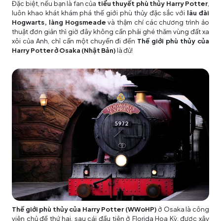
Đặc biệt, nếu bạn là fan của
tiểu thuyết phù thủy Harry Potter
,
luôn khao khát khám phá thế giới phù thủy đặc sắc với
lâu đài
Hogwarts, làng Hogsmeade
và thậm chí các chương trình ảo
thuật đơn giản thì giờ đây không cần phải ghé thăm vùng đất xa
xôi của Anh, chỉ cần một chuyến đi đến
Thế giới phù thủy của
Harry Potter ở Osaka (Nhật Bản)
là đủ!
Thế giới phù thủy của Harry Potter (WWoHP)
ở Osaka là công
viên chủ đề thứ hai, sau cái đầu tiên ở Florida Hoa Kỳ, được xây