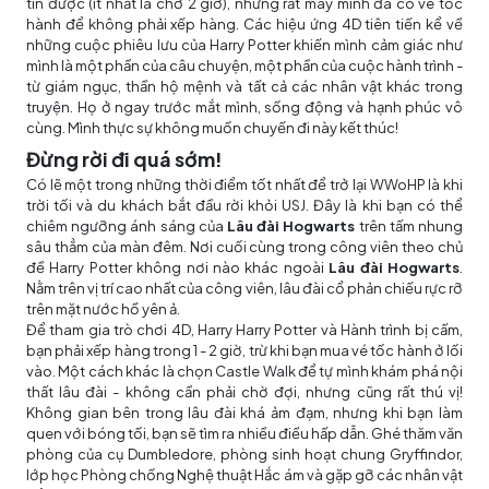
tin được (ít nhất là chờ 2 giờ), nhưng rất may mình đã có vé tốc
hành để không phải xếp hàng. Các hiệu ứng 4D tiên tiến kể về
những cuộc phiêu lưu của Harry Potter khiến mình cảm giác như
mình là một phần của câu chuyện, một phần của cuộc hành trình -
từ giám ngục, thần hộ mệnh và tất cả các nhân vật khác trong
truyện. Họ ở ngay trước mắt mình, sống động và hạnh phúc vô
cùng. Mình thực sự không muốn chuyến đi này kết thúc!
Đừng rời đi quá sớm!
Có lẽ một trong những thời điểm tốt nhất để trở lại WWoHP là khi
trời tối và du khách bắt đầu rời khỏi USJ. Đây là khi bạn có thể
chiêm ngưỡng ánh sáng của
Lâu đài Hogwarts
trên tấm nhung
sâu thẳm của màn đêm. Nơi cuối cùng trong công viên theo chủ
đề Harry Potter không nơi nào khác ngoài
Lâu đài Hogwarts
.
Nằm trên vị trí cao nhất của công viên, lâu đài cổ phản chiếu rực rỡ
trên mặt nước hồ yên ả.
Để tham gia trò chơi 4D, Harry Harry Potter và Hành trình bị cấm,
bạn phải xếp hàng trong 1 - 2 giờ, trừ khi bạn mua vé tốc hành ở lối
vào. Một cách khác là chọn Castle Walk để tự mình khám phá nội
thất lâu đài - không cần phải chờ đợi, nhưng cũng rất thú vị!
Không gian bên trong lâu đài khá ảm đạm, nhưng khi bạn làm
quen với bóng tối, bạn sẽ tìm ra nhiều điều hấp dẫn. Ghé thăm văn
phòng của cụ Dumbledore, phòng sinh hoạt chung Gryffindor,
lớp học Phòng chống Nghệ thuật Hắc ám và gặp gỡ các nhân vật