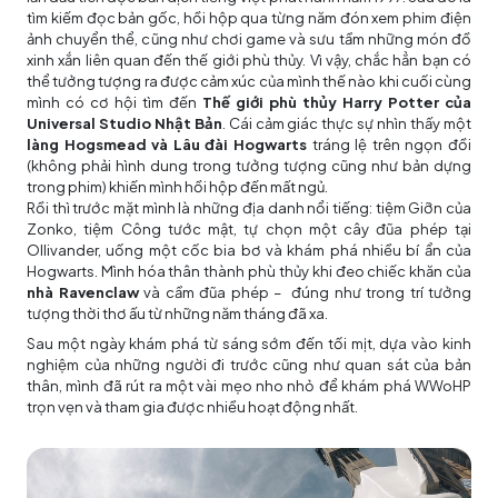
tìm kiếm đọc bản gốc, hồi hộp qua từng năm đón xem phim điện
ảnh chuyển thể, cũng như chơi game và sưu tầm những món đồ
xinh xắn liên quan đến thế giới phù thủy. Vì vậy, chắc hẳn bạn có
thể tưởng tượng ra được cảm xúc của mình thế nào khi cuối cùng
mình có cơ hội tìm đến
Thế giới phù thủy Harry Potter của
Universal Studio Nhật Bản
. Cái cảm giác thực sự nhìn thấy một
làng Hogsmead và Lâu đài Hogwarts
tráng lệ trên ngọn đồi
(không phải hình dung trong tưởng tượng cũng như bản dựng
trong phim) khiến mình hồi hộp đến mất ngủ.
Rồi thì trước mặt mình là những địa danh nổi tiếng: tiệm Giỡn của
Zonko, tiệm Công tước mật, tự chọn một cây đũa phép tại
Ollivander, uống một cốc bia bơ và khám phá nhiều bí ẩn của
Hogwarts. Mình hóa thân thành phù thủy khi đeo chiếc khăn của
nhà Ravenclaw
và cầm đũa phép – đúng như trong trí tưởng
tượng thời thơ ấu từ những năm tháng đã xa.
Sau một ngày khám phá từ sáng sớm đến tối mịt, dựa vào kinh
nghiệm của những người đi trước cũng như quan sát của bản
thân, mình đã rút ra một vài mẹo nho nhỏ để khám phá WWoHP
trọn vẹn và tham gia được nhiều hoạt động nhất.