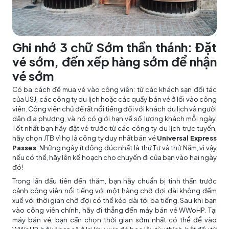
Ghi nhớ 3 chữ Sớm thần thánh: Đặt
vé sớm,
đến xếp hàng sớm để nhận
vé sớm
Có ba cách để mua vé vào công viên: từ các khách sạn đối tác
của USJ, các công ty du lịch hoặc các quầy bán vé ở lối vào công
viên. Công viên chủ đề rất nổi tiếng đối với khách du lịch và người
dân địa phương, và nó có giới hạn về số lượng khách mỗi ngày.
Tốt nhất bạn hãy đặt vé trước từ các công ty du lịch trực tuyến,
hãy chọn JTB vì họ là công ty duy nhất bán vé
Universal Express
Passes
. Những ngày ít đông đúc nhất là thứ Tư và thứ Năm, vì vậy
nếu có thể, hãy lên kế hoạch cho chuyến đi của bạn vào hai ngày
đó!
Trong lần đầu tiên đến thăm, bạn hãy chuẩn bị tinh thần trước
cảnh công viên nổi tiếng với một hàng chờ đợi dài không đếm
xuể với thời gian chờ đợi có thể kéo dài tới ba tiếng. Sau khi bạn
vào công viên chính, hãy đi thẳng đến máy bán vé WWoHP. Tại
máy bán vé, bạn cần chọn thời gian sớm nhất có thể để vào