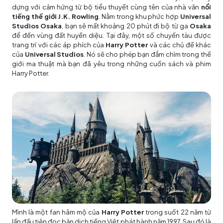
dựng với cảm hứng từ bộ tiểu thuyết cùng tên của nhà văn
nổi
tiếng thế giới J.K. Rowling
. Nằm trong khu phức hợp
Universal
Studios Osaka
, bạn sẽ mất khoảng 20 phút đi bộ từ ga
Osaka
để đến vùng đất huyền diệu. Tại đây, một số chuyến tàu được
trang trí với các áp phích của
Harry Potter
và các chủ đề khác
của
Universal Studios
. Nó sẽ cho phép bạn đắm chìm trong thế
giới ma thuật mà bạn đã yêu trong những cuốn sách và phim
Harry Potter.
Mình là một fan hâm mộ của
Harry Potter
trong suốt 22 năm từ
lần đầu tiên đọc bản dịch tiếng Việt phát hành năm 1997. Sau đó là