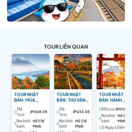
TOUR LIÊN QUAN
TOUR NHẬT
TOUR NHẬT
TOUR NHẬT
BẢN: MÙA
BẢN: THU VÀNG
BẢN: HÀNH
VÀNG XỨ SỞ
TRÊN ĐẤT
TRÌNH TÌM VỀ
Mã
Mã
Mã tour
JP035.05
MẶT TRỜI MỌC
NƯỚC PHÙ
KÝ ỨC XƯA
JP008.05
JP033.05
tour
tour
Nơi khởi
Hồ Chí
TANG
Nơi khởi
Hồ Chí
Nơi khởi
Hồ Chí
hành
Minh
hành
Minh
hành
Minh
5 Ngày 5 Ðêm