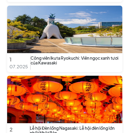
Công viên Ikuta Ryokuchi: Viên ngọc xanh tươi
1
của Kawasaki
07.2025
Lễ hội Đèn lồng Nagasaki: Lễ hội đèn lồng lớn
2
nhất Nhật Bản