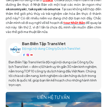
đường ẩm thực ở Nhật Bản với một loạt các món ăn ngon như
okonomiyaki, takoyaki và omurice
. Tại sao không kết hợp đến
thăm thế giới phù thủy và trải nghiệm văn hóa ẩm thực ở thành
phố này? Có rất nhiều niềm vui đang chờ đợi bạn nơi đây. Chắc
chắn mình sẽ đi suy nghĩ về kế hoạch đi
tour Nhật Bản
để quay lại
nơi này lần thứ 2, vì đi 1 lần là chưa đủ, mình vẫn muốn đắm chìm
vào thế giới ma thuật lần nữa.
Ban Biên Tập TransViet
Đội ngũ nội dung Công ty Du lịch TransViet
Ban Biên Tập TransViet là đội ngũ nội dung của Công ty Du
lịch TransViet — đơn vị lữ hành uy tín gần 30 năm kinh nghiệm,
nằm trong TOP 10 công ty du lịch hàng đầu Việt Nam. Chúng
tôi chia sẻ cẩm nang, kinh nghiệm và cảm hứng du lịch trong
nước & quốc tế, giúp bạn lên kế hoạch cho những hành trình
trọn vẹn.
LIÊN HỆ TƯ VẤN