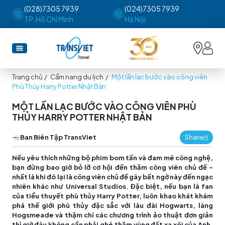
(028)7305 7939
(024)7305 7939
TP. Hồ Chí Minh
Hà Nội
Trang chủ
/
Cẩm nang du lịch
/
Một lần lạc bước vào công viên
Phù Thủy Harry Potter Nhật Bản
MỘT LẦN LẠC BƯỚC VÀO CÔNG VIÊN PHÙ
THỦY HARRY POTTER NHẬT BẢN
Ban Biên Tập TransViet
Share
Nếu yêu thích những bộ phim bom tấn và đam mê công nghệ,
bạn đừng bao giờ bỏ lỡ cơ hội đến thăm công viên chủ đề -
nhất là khi đó lại là công viên chủ đề gây bất ngờ này đến ngạc
nhiên khác như Universal Studios. Đặc biệt, nếu bạn là fan
của tiểu thuyết phù thủy Harry Potter, luôn khao khát khám
phá thế giới phù thủy đặc sắc với lâu đài Hogwarts, làng
Hogsmeade và thậm chí các chương trình ảo thuật đơn giản
thì giờ đây không cần phải ghé thăm vùng đất xa xôi của Anh,