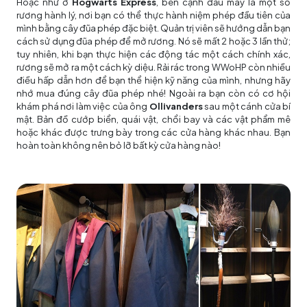
Hoặc như ở
Hogwarts Express
, bên cạnh đầu máy là một số
rương hành lý, nơi bạn có thể thực hành niệm phép đầu tiên của
mình bằng cây đũa phép đặc biệt. Quản trị viên sẽ hướng dẫn bạn
cách sử dụng đũa phép để mở rương. Nó sẽ mất 2 hoặc 3 lần thử;
tuy nhiên, khi bạn thực hiện các động tác một cách chính xác,
rương sẽ mở ra một cách kỳ diệu. Rải rác trong WWoHP còn nhiều
điều hấp dẫn hơn để bạn thể hiện kỹ năng của mình, nhưng hãy
nhớ mua đúng cây đũa phép nhé! Ngoài ra bạn còn có cơ hội
khám phá nơi làm việc của ông
Ollivanders
sau một cánh cửa bí
mật. Bản đồ cướp biển, quái vật, chổi bay và các vật phẩm mê
hoặc khác được trưng bày trong các cửa hàng khác nhau. Bạn
hoàn toàn không nên bỏ lỡ bất kỳ cửa hàng nào!