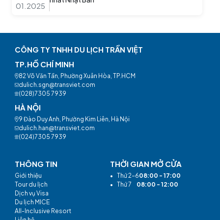
01.2025
CÔNG TY TNHH DU LỊCH TRẦN VIỆT
TP.HỒ CHÍ MINH
82 Võ Văn Tần, Phường Xuân Hòa, TP.HCM
dulich.sgn@transviet.com
(028)7305 7939
HÀ NỘI
9 Đào Duy Anh, Phường Kim Liên, Hà Nội
dulich.han@transviet.com
(024)7305 7939
THÔNG TIN
THỜI GIAN MỞ CỬA
Giới thiệu
•
Thứ 2-6
08:00 - 17:00
Tour du lịch
•
Thứ 7
08:00 - 12:00
Dịch vụ Visa
Du lịch MICE
All-Inclusive Resort
Liên hệ