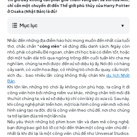
chỉ cần một chuyến đi đến Thế giới phù thủy của Harry Potter
ở Osaka (Nhật Bản) là đủ!
Mục lục
▼
Nhắc đến những địa điểm háo hức mong muốn đến nhất của tuổi
thơ, chắc chắn
“công viên”
sẽ đứng đầu danh sách. Ngày còn
nhỏ, phải có phiếu Bé ngoan, chăm chỉ học bài có điểm tốt, hoặc
đợi một tuần dài trôi qua ngóng trông đến cuối tuần khi cha mẹ
nghỉ làm, chúng ta mới được đến xứ sở diệu kỳ ấy. Nơi đó có hàng
cây xanh, có vườn hoa đẹp, có những trò chơi đu quay, cầu trượt,
xích đu… bao nhiêu lần cũng không thấy chán khi
du lịch Nhật
Bản
.
Khi lớn lên, những trò chơi ấy không còn phù hợp, ta cũng ít đi
công viên hơn bởi những niềm vui khác, những chân trời mới đã
thu hút chúng ta, và xứ sở diệu kỳ chỉ còn là ký ức xưa cũ. Sau này,
khi công nghệ phát triển hơn, một loài hình công viên mới với mô
hình sáng tạo ra đời, đó là công viên theo chủ đề, nơi cho chúng
ta trở lại làm đứa trẻ một lần nữa.
Nếu yêu thích những bộ phim bom tấn và đam mê công nghệ,
bạn đừng bao giờ bỏ lỡ cơ hội đến thăm một công viên chủ đề -
nhất là khi đó lại là một công viên chủ đề như Universal Studios.