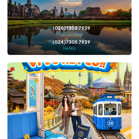
(028)7305 7939
TP.Hồ Chí Minh
(024)7305 7939
Hà Nội