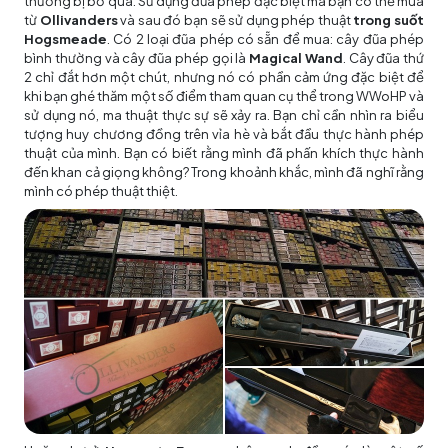
thường bị bỏ qua. Sử dụng đũa phép đặc biệt mà bạn có thể mua
từ
Ollivanders
và sau đó bạn sẽ sử dụng phép thuật
trong suốt
Hogsmeade
. Có 2 loại đũa phép có sẵn để mua: cây đũa phép
bình thường và cây đũa phép gọi là
Magical Wand
. Cây đũa thứ
2 chỉ đắt hơn một chút, nhưng nó có phần cảm ứng đặc biệt để
khi bạn ghé thăm một số điểm tham quan cụ thể trong WWoHP và
sử dụng nó, ma thuật thực sự sẽ xảy ra. Bạn chỉ cần nhìn ra biểu
tượng huy chương đồng trên vỉa hè và bắt đầu thực hành phép
thuật của mình. Bạn có biết rằng mình đã phấn khích thực hành
đến khan cả giọng không? Trong khoảnh khắc, mình đã nghĩ rằng
mình có phép thuật thiệt.