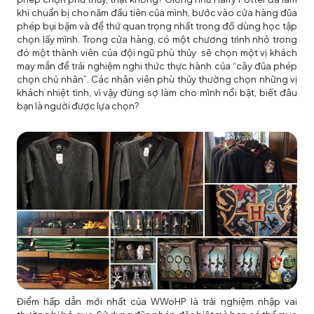
khi chuẩn bị cho năm đầu tiên của mình, bước vào cửa hàng đũa
phép bụi bặm và để thứ quan trọng nhất trong đồ dùng học tập
chọn lấy mình. Trong cửa hàng, có một chương trình nhỏ trong
đó một thành viên của đội ngũ phù thủy sẽ chọn một vị khách
may mắn để trải nghiệm nghi thức thực hành của “cây đũa phép
chọn chủ nhân”. Các nhân viên phù thủy thường chọn những vị
khách nhiệt tình, vì vậy đừng sợ làm cho mình nổi bật, biết đâu
bạn là người được lựa chọn?
Điểm hấp dẫn mới nhất của WWoHP là trải nghiệm nhập vai