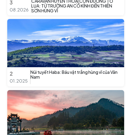
CARAVAN HUYỀN THOẠI CON ĐƯỜNG TƠ
3
LỤA: TỪ TRƯỜNG AN CỔ KÍNH ĐẾN THIÊN
08.2026
SƠN HÙNG VĨ
Núi tuyết Haba: Báu vật trắng hùng vĩ của Vân
2
Nam
01.2025