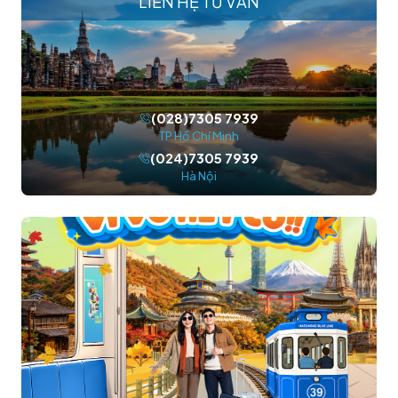
LIÊN HỆ TƯ VẤN
(028)7305 7939
TP.Hồ Chí Minh
(024)7305 7939
Hà Nội