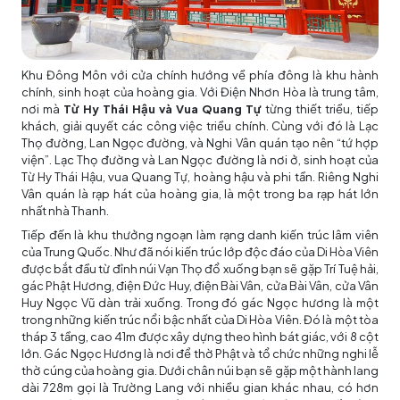
Khu Đông Môn với cửa chính hướng về phía đông là khu hành
chính, sinh hoạt của hoàng gia. Với Điện Nhơn Hòa là trung tâm,
nơi mà
Từ Hy Thái Hậu và Vua Quang Tự
từng thiết triều, tiếp
khách, giải quyết các công việc triều chính. Cùng với đó là Lạc
Thọ đường, Lan Ngọc đường, và Nghi Vân quán tạo nên “tứ hợp
viện”. Lạc Thọ đường và Lan Ngọc đường là nơi ở, sinh hoạt của
Từ Hy Thái Hậu, vua Quang Tự, hoàng hậu và phi tần. Riêng Nghi
Vân quán là rạp hát của hoàng gia, là một trong ba rạp hát lớn
nhất nhà Thanh.
Tiếp đến là khu thưởng ngoạn làm rạng danh kiến trúc lâm viên
của Trung Quốc. Như đã nói kiến trúc lớp độc đáo của Di Hòa Viên
được bắt đầu từ đỉnh núi Vạn Thọ đổ xuống bạn sẽ gặp Trí Tuệ hải,
gác Phật Hương, điện Đức Huy, điện Bài Vân, cửa Bài Vân, cửa Vân
Huy Ngọc Vũ dàn trải xuống. Trong đó gác Ngọc hương là một
trong những kiến trúc nổi bậc nhất của Di Hòa Viên. Đó là một tòa
tháp 3 tầng, cao 41m được xây dựng theo hình bát giác, với 8 cột
lớn. Gác Ngọc Hương là nơi để thờ Phật và tổ chức những nghi lễ
thờ cúng của hoàng gia. Dưới chân núi bạn sẽ gặp một hành lang
dài 728m gọi là Trường Lang với nhiều gian khác nhau, có hơn