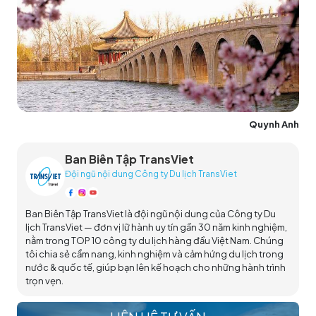
Quynh Anh
Ban Biên Tập TransViet
Đội ngũ nội dung Công ty Du lịch TransViet
Ban Biên Tập TransViet là đội ngũ nội dung của Công ty Du
lịch TransViet — đơn vị lữ hành uy tín gần 30 năm kinh nghiệm,
nằm trong TOP 10 công ty du lịch hàng đầu Việt Nam. Chúng
tôi chia sẻ cẩm nang, kinh nghiệm và cảm hứng du lịch trong
nước & quốc tế, giúp bạn lên kế hoạch cho những hành trình
trọn vẹn.