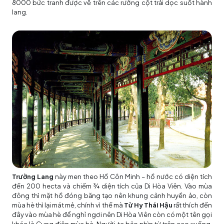
8000 bức tranh được vẽ trên các rường cột trải dọc suốt hành
lang.
Trường Lang
này men theo Hồ Côn Minh – hồ nước có diện tích
đến 200 hecta và chiếm ¾ diện tích của Di Hòa Viên. Vào mùa
đông thì mặt hồ đóng băng tạo nên khung cảnh huyền ảo, còn
mùa hè thì lại mát mẻ, chính vì thế mà
Từ Hy Thái Hậu
rất thích đến
đây vào mùa hè để nghỉ ngơi nên Di Hòa Viên còn có một tên gọi
khác là Cung điện mùa hè. Người ta bảo nhìn từ trên cao xuống,