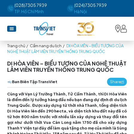
(028)7305 7939
(024)7305 7939
TP. Hồ Chí Minh
Hà Nội
Trang chủ
/
Cẩm nang du lịch
/
DI HÒA VIÊN – BIỂU TƯỢNG CỦA
NGHỆ THUẬT LÂM VIÊN TRUYỀN THỐNG TRUNG QUỐC
DI HÒA VIÊN – BIỂU TƯỢNG CỦA NGHỆ THUẬT
LÂM VIÊN TRUYỀN THỐNG TRUNG QUỐC
Ban Biên Tập TransViet
Share
Cùng với Vạn Lý Trường Thành, Tử Cấm Thành, thì Di Hòa Viên
là điểm đến lý tưởng hàng đầu nếu bạn đang dự định đi
du lịch
Trung Quốc
. Được xây dựng từ thời nhà Thanh, tổng diện tích
Di Hòa Viên lên đến 290 hecta, và diện tích khu đất này đã có
từ hơn 800 năm trước với nhiều lần xây dựng và thay đổi tên
gọi như dưới thời Vua Càn Long năm 1750 đã cho xây dựng
Thanh Y Viện tại đây để làm quà tặng cho mẹ của mình là Sùng
Khánh Hoàng Thái Hậu. 138 năm sau đó, Từ Hy Thái Hậu đã cho