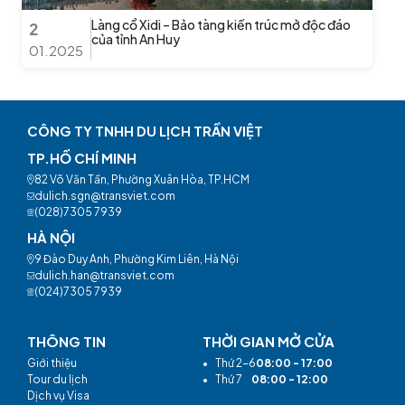
Làng cổ Xidi – Bảo tàng kiến trúc mở độc đáo
2
của tỉnh An Huy
01.2025
CÔNG TY TNHH DU LỊCH TRẦN VIỆT
TP.HỒ CHÍ MINH
82 Võ Văn Tần, Phường Xuân Hòa, TP.HCM
dulich.sgn@transviet.com
(028)7305 7939
HÀ NỘI
9 Đào Duy Anh, Phường Kim Liên, Hà Nội
dulich.han@transviet.com
(024)7305 7939
THÔNG TIN
THỜI GIAN MỞ CỬA
Giới thiệu
•
Thứ 2-6
08:00 - 17:00
Tour du lịch
•
Thứ 7
08:00 - 12:00
Dịch vụ Visa