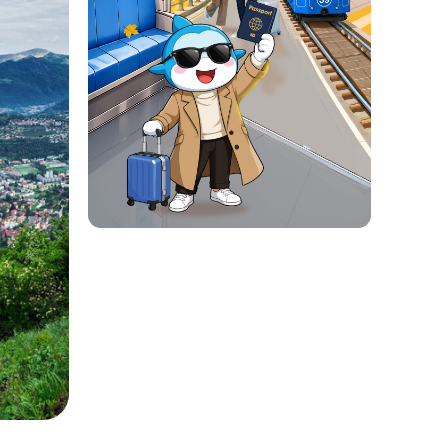
a ca hài hòa giữa vẻ đẹp thiên