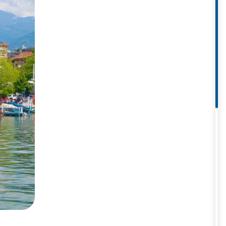
, tắm nắng hay tham gia lễ hội
ẫn mang hơi thở mùa hè với mức
 tưởng để tản bộ, ngắm cảnh hồ
4 - 7°C, mùa đông lại mang đến
p với những du khách muốn tận
địa phương.