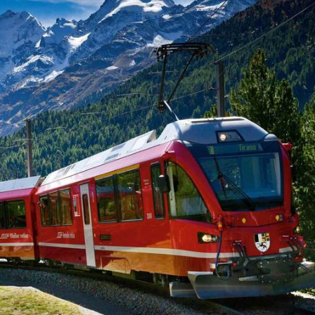
 tới Lugano, du khách cần bay quá cảnh tới các thành phố
ến Sân bay Zurich (ZRH) hoặc Sân bay Milan Malpensa (MXP)
đến Ga Lugano Centrale, thời gian di chuyển khoảng 2 - 
tostradale hoặc S.A.T.I. đến thẳng trung tâm Lugano, chỉ
thưởng ngoạn cảnh đẹp dọc đường đi, đặc biệt là đoạ
rong thành phố trở nên cực kỳ thuận tiện với nhiều lựa ch
 - Trasporti Pubblici Luganesi) rất phát triển và phủ só
g để khám phá các điểm tham quan, các khu dân cư và cá
ệ thống tàu điện leo núi (funicular) độc đáo, giúp du khá
gắm nhìn toàn cảnh thành phố và hồ.
u, du khách có thể dạo bộ qua phố cổ, ven hồ hoặc công