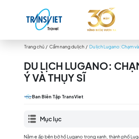
Trang chủ
/
Cẩm nang du lịch
/
Du lịch Lugan
DU LỊCH LUGANO: 
Ý VÀ THỤY SĨ
Ban Biên Tập TransViet