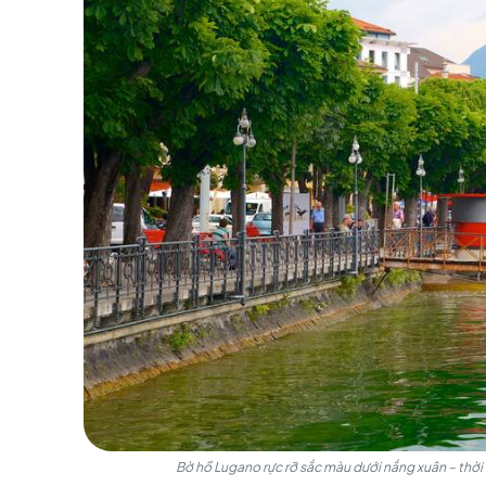
không quá oi bức. Hồ Lugano trở thành tâ
mùa hè sôi động.
Mùa thu (tháng 9 - 11):
Lugano chuyển mì
nhiệt khoảng 22°C, trong khi tháng 10 và
Lugano xanh biếc và tham gia Festa d’Autun
Mùa đông (tháng 12 - 2):
Dù không quá l
cho Lugano một nét tĩnh lặng, an yên rấ
hưởng không gian yên tĩnh, ghé thăm các 