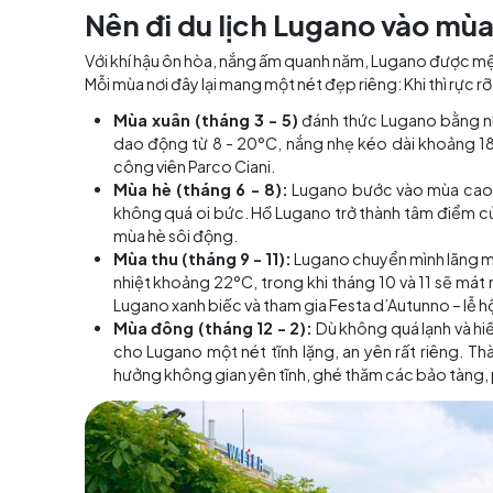
Hồ Lugano thơ mộng v
Nên đi du lịch Lugano v
Với khí hậu ôn hòa, nắng ấm quanh năm, Lugan
Mỗi mùa nơi đây lại mang một nét đẹp riêng: Khi 
Mùa xuân (tháng 3 - 5)
đánh thức Lugan
dao động từ 8 - 20°C, nắng nhẹ kéo dài
công viên Parco Ciani.
Mùa hè (tháng 6 - 8):
Lugano bước vào 