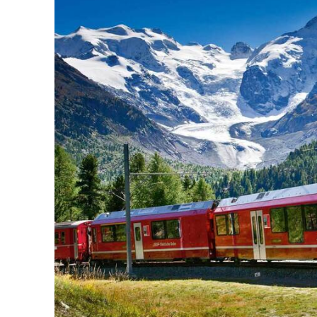
Hiện tại chưa có chuyến bay thẳng từ Việt Nam
Lựa chọn phổ biến và thuận tiện nhất là bay đ
hỏa hoặc xe buýt đến Lugano.
Từ Zurich, bạn có thể đi tàu hỏa trực tiếp 
Malpensa, bạn có thể chọn xe buýt của hãng Au
phương án đều thuận tiện và cho phép bạn 
Como.
Khi đã đến trung tâm Lugano, việc di chuyển t
Xe buýt:
Hệ thống xe buýt công cộng (TPL
khu vực lân cận. Đây là lựa chọn lý tưởn
thường chạy đúng giờ và rất sạch sẽ.
Tàu điện leo núi (funicular):
Lugano có h
Monte San Salvatore hoặc Monte Brè để n
Đi bộ:
Do các điểm tham quan nằm gần nha
chân thực nhất.