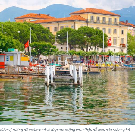
m điểm của các hoạt động ngoài trời: Bơi lội, chèo thuyền
nh lãng mạn với rừng cây nhuộm sắc vàng – đỏ. Tháng 9 v
 11 sẽ mát mẻ hơn (khoảng 13 - 16°C). Đây là thời điểm lý
no – lễ hội mùa thu nổi tiếng của vùng.
ạnh và hiếm khi có tuyết với nhiệt độ trung bình khoảng 
t riêng. Thành phố lúc này trở nên trầm mặc hơn, phù hợ
bảo tàng, phòng triển lãm hoặc thưởng thức ẩm thực tại 