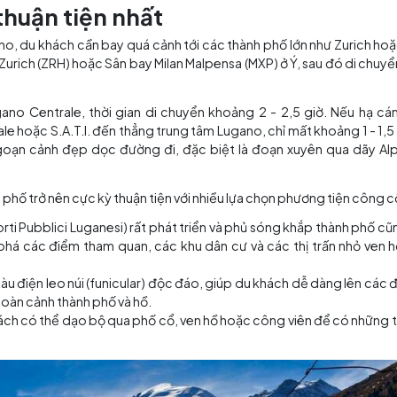
 xuân – thời điểm lý tưởng để khám phá vẻ đẹp thơ mộng và khí hậu 
g và thuận tiện nhất