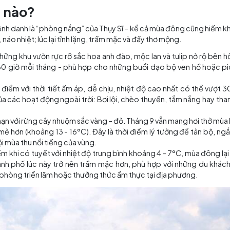
ới núi non bao quanh – điểm nhấn không thể bỏ qua khi đến với Lu
ào mùa nào?
o được mệnh danh là “phòng nắng” của Thụy Sĩ – kể cả mù
thì rực rỡ, náo nhiệt; lúc lại tĩnh lặng, trầm mặc và đầy th
o bằng những khu vườn rực rỡ sắc hoa anh đào, mộc lan v
 khoảng 180 giờ mỗi tháng - phù hợp cho những buổi dạ
mùa cao điểm với thời tiết ấm áp, dễ chịu, nhiệt độ ca