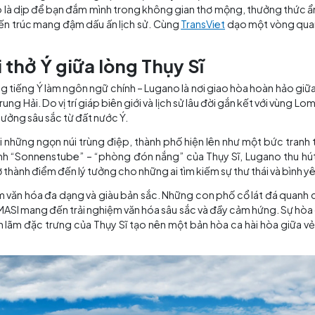
phố Lugano mang đến trải nghiệm du lịch đầy thi vị – nơ
 lịch Lugano là dịp để bạn đắm mình trong không gian thơ
g trình kiến trúc mang đậm dấu ấn lịch sử. Cùng
TransVie
y nhé!
 hơi thở Ý giữa lòng Thụy Sĩ
 Sĩ sử dụng tiếng Ý làm ngôn ngữ chính – Lugano là nơi gi
ng Địa Trung Hải. Do vị trí giáp biên giới và lịch sử lâu đ
y chịu ảnh hưởng sâu sắc từ đất nước Ý.
quanh bởi những ngọn núi trùng điệp, thành phố hiện lên
ới biệt danh “Sonnenstube” – “phòng đón nắng” của Thụ
h năm, trở thành điểm đến lý tưởng cho những ai tìm kiếm s
à trung tâm văn hóa đa dạng và giàu bản sắc. Những con p
huật như MASI mang đến trải nghiệm văn hóa sâu sắc và đ