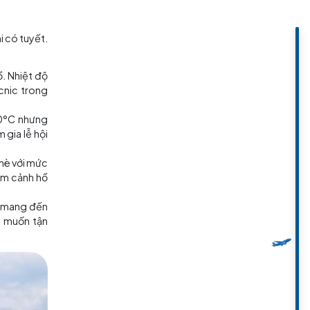
gano
a đông cũng hiếm khi có tuyết.
ơ mộng.
à tulip nở rộ bên hồ. Nhiệt độ
o bộ ven hồ hoặc picnic trong
o nhất có thể vượt 30°C nhưng