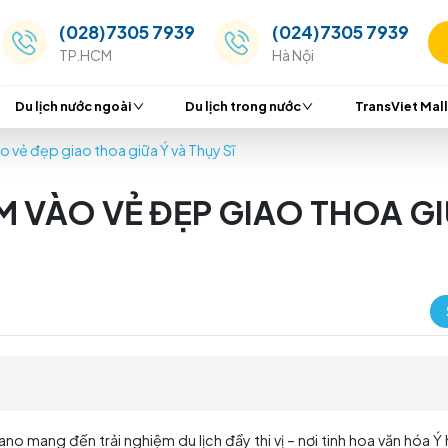
(028)7305 7939
(024
TP.HCM
Hà Nộ
Du lịch nước ngoài
Du lịch trong nước
o: Chạm vào vẻ đẹp giao thoa giữa Ý và Thụy Sĩ
CHẠM VÀO VẺ ĐẸP GIAO