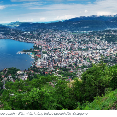
 chu, lịch lãm đặc trưng của Thụy Sĩ tạo nên một bản hò