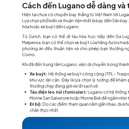
Bờ hồ Lugano rực rỡ sắc màu dưới nắng
Cách đến Lugano dễ dàn