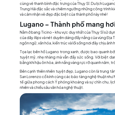
Mục lục
Nằm e ấp bên bờ hồ Lugano trong xanh, thành 
cùng vẻ thanh bình đặc trưng của Thụy Sĩ. Du
Trung Hải đặc sắc và chiêm ngưỡng những côn
và cảm nhận vẻ đẹp đặc biệt của thành phố nà
Lugano – Thành phố mang
Nằm ở bang Ticino – khu vực duy nhất của Thụy
của dãy Alps và nét duyên dáng đầy nắng của vù
ngôn ngữ, văn hóa, kiến trúc và lối sống nơi đâ
Tọa lạc bên hồ Lugano trong xanh, được bao 
tuyệt mỹ, nhẹ nhàng mà vẫn đầy sức sống. V
bằng khí hậu ôn hòa, ánh nắng vàng rực rỡ quan
Bên cạnh thiên nhiên tuyệt đẹp, Lugano còn l
San Lorenzo cổ kính cùng các bảo tàng nghệ t