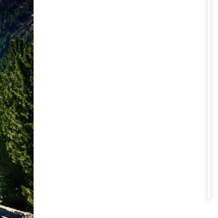
 lớn như Zurich hoặc Milan (Ý).
 ở Ý, sau đó di chuyển bằng tàu
2,5 giờ. Nếu hạ cánh tại Milan
 mất khoảng 1 - 1,5 giờ. Cả hai
n xuyên qua dãy Alps hoặc hồ
ọn phương tiện công cộng như:
ng khắp thành phố cũng như các
c thị trấn nhỏ ven hồ. Xe buýt
ch dễ dàng lên các đỉnh núi như
 viên để có những trải nghiệm