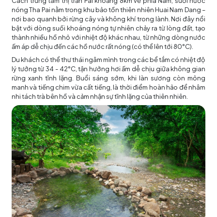
Cách trung tâm thị trấn Pai khoảng 8km về phía Nam, suối nước
nóng Tha Pai nằm trong khu bảo tồn thiên nhiên Huai Nam Dang –
nơi bao quanh bởi rừng cây và không khí trong lành. Nơi đây nổi
bật với dòng suối khoáng nóng tự nhiên chảy ra từ lòng đất, tạo
thành nhiều hồ nhỏ với nhiệt độ khác nhau, từ những dòng nước
ấm áp dễ chịu đến các hồ nước rất nóng (có thể lên tới 80°C).
Du khách có thể thư thái ngâm mình trong các bể tắm có nhiệt độ
lý tưởng từ 34 - 42°C, tận hưởng hơi ấm dễ chịu giữa không gian
rừng xanh tĩnh lặng. Buổi sáng sớm, khi làn sương còn mỏng
manh và tiếng chim vừa cất tiếng, là thời điểm hoàn hảo để nhâm
nhi tách trà bên hồ và cảm nhận sự tĩnh lặng của thiên nhiên.