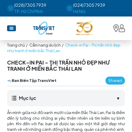
(028)7305 7939
(024)7305 7939
TP. Hồ Chí Minh
Hà Nội
Trang chủ
/
Cẩm nang du lịch
/
Check-in Pai - Thị trấn nhỏ đẹp
như tranh ở miền bắc Thái Lan
CHECK-IN PAI - THỊ TRẤN NHỎ ĐẸP NHƯ
TRANH Ở MIỀN BẮC THÁI LAN
Ban Biên Tập TransViet
Share
Mục lục
▼
Ẩn mình giữa núi đồi xanh mướt của miền Bắc Thái Lan, Pai là điểm
đến lý tưởng cho những ai yêu thiên nhiên và tìm kiếm sự bình
yên. Khi đến với Pai, bạn sẽ được lạc vào một thế giới đẹp như
tranh vẽ với những cánh đồng bậc thang, quán cà phê nhỏ xinh,