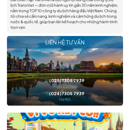
lịch TransViet — đơn vị lữ hành uy tín gần 30 năm kinh nghiệm,
nằm trong TOP 10 công ty du lịch hàng đầu Việt Nam. Chúng
tôi chia sẻ cẩm nang, kinh nghiệm và cảm hứng du lịch trong
nước & quốc tế, giúp bạn lên kế hoạch cho những hành trình
trọn vẹn.
LIÊN HỆ TƯ VẤN
(028)7305 7939
TP.Hồ Chí Minh
(024)7305 7939
Hà Nội