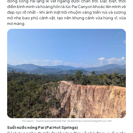
dòng sông Pai lặng lẽ vắt ngang dưới chân trời. Đặc biệt, thời
điểm bình minh và hoàng hôn là lúc Pai Canyon khoác lên mình vẻ
đẹp rực rỡ nhất – khi ánh mặt trời nhuộm vàng triền núi và sương
mờ nhẹ bao phủ cảnh vật, tạo nên khung cảnh vừa hùng vĩ, vừa
mơ màng.
Pai Canyon – “Grand Canyon phiên bản Thái” với địa hình kỳ vĩ và view hoàng hôn cực chill
Suối nước nóng Pai (Pai Hot Springs)