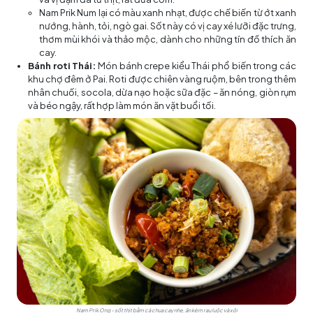
Nam Prik Num lại có màu xanh nhạt, được chế biến từ ớt xanh
nướng, hành, tỏi, ngò gai. Sốt này có vị cay xé lưỡi đặc trưng,
thơm mùi khói và thảo mộc, dành cho những tín đồ thích ăn
cay.
Bánh roti Thái:
Món bánh crepe kiểu Thái phổ biến trong các
khu chợ đêm ở Pai. Roti được chiên vàng ruộm, bên trong thêm
nhân chuối, socola, dừa nạo hoặc sữa đặc – ăn nóng, giòn rụm
và béo ngậy, rất hợp làm món ăn vặt buổi tối.
Nam Prik Ong – sốt thịt bằm cà chua cay nhẹ, ăn kèm rau luộc và xôi