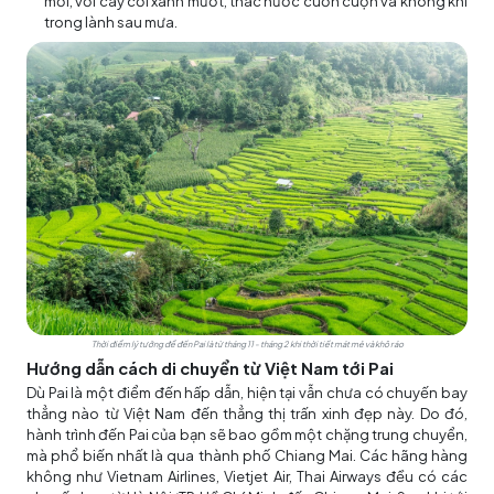
mới, với cây cối xanh mướt, thác nước cuồn cuộn và không khí
trong lành sau mưa.
Thời điểm lý tưởng để đến Pai là từ tháng 11 - tháng 2 khi thời tiết mát mẻ và khô ráo
Hướng dẫn cách di chuyển từ Việt Nam tới Pai
Dù Pai là một điểm đến hấp dẫn, hiện tại vẫn chưa có chuyến bay
thẳng nào từ Việt Nam đến thẳng thị trấn xinh đẹp này. Do đó,
hành trình đến Pai của bạn sẽ bao gồm một chặng trung chuyển,
mà phổ biến nhất là qua thành phố Chiang Mai. Các hãng hàng
không như Vietnam Airlines, Vietjet Air, Thai Airways đều có các