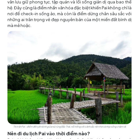
vẫn lưu giữ phong tục, tập quán và lối sống giản dị qua bao thế
hệ. Đây cũng là điểm nhấn văn hóa đặc biệt khiến Pai không chỉ là
nơi để check-in sống ảo, mà còn là điểm dừng chân sâu sắc với
những ai trân trọng vẻ đẹp nguyên bản của một miền đất bình dị
mà mê hoặc.
Thị trấn Pai – điểm đến yên bình giữa núi rừng Bắc Thái, nổi tiếng với cảnh sắc nên thơ và nhịp sống chậm rãi
Nên đi du lịch Pai vào thời điểm nào?