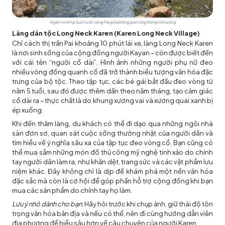
Ngâm mình tại Suối nước nóng Pai giữa không gian rừng thông mờ sương
Làng dân tộc Long Neck Karen (Karen Long Neck Village)
Chỉ cách thị trấn Pai khoảng 10 phút lái xe, làng Long Neck Karen
là nơi sinh sống của cộng đồng người Kayan – còn được biết đến
với cái tên “người cổ dài”. Hình ảnh những người phụ nữ đeo
nhiều vòng đồng quanh cổ đã trở thành biểu tượng văn hóa đặc
trưng của bộ tộc. Theo tập tục, các bé gái bắt đầu đeo vòng từ
năm 5 tuổi, sau đó được thêm dần theo năm tháng, tạo cảm giác
cổ dài ra – thực chất là do khung xương vai và xương quai xanh bị
ép xuống.
Khi đến thăm làng, du khách có thể đi dạo qua những ngôi nhà
sàn đơn sơ, quan sát cuộc sống thường nhật của người dân và
tìm hiểu về ý nghĩa sâu xa của tập tục đeo vòng cổ. Bạn cũng có
thể mua sắm những món đồ thủ công mỹ nghệ tinh xảo do chính
tay người dân làm ra, như khăn dệt, trang sức và các vật phẩm lưu
niệm khác. Đây không chỉ là dịp để khám phá một nền văn hóa
đặc sắc mà còn là cơ hội để góp phần hỗ trợ cộng đồng khi bạn
mua các sản phẩm do chính tay họ làm.
Lưu ý nhỏ dành cho bạn
: Hãy hỏi trước khi chụp ảnh, giữ thái độ tôn
trọng văn hóa bản địa và nếu có thể, nên đi cùng hướng dẫn viên
địa phương để hiểu sâu hơn về câu chuyện của người Karen.