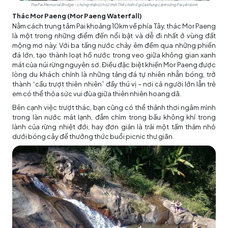
Tha Pai Memorial Bridge – chứng nhân lịch sử thời Thế chiến II giữa khung cảnh sông Pai yên bình
Thác Mor Paeng (Mor Paeng Waterfall)
Nằm cách trung tâm Pai khoảng 10km về phía Tây, thác Mor Paeng
là một trong những điểm đến nổi bật và dễ đi nhất ở vùng đất
mộng mơ này. Với ba tầng nước chảy êm đềm qua những phiến
đá lớn, tạo thành loạt hồ nước trong veo giữa không gian xanh
mát của núi rừng nguyên sơ. Điều đặc biệt khiến Mor Paeng được
lòng du khách chính là những tảng đá tự nhiên nhẵn bóng, trở
thành “cầu trượt thiên nhiên” đầy thú vị – nơi cả người lớn lẫn trẻ
em có thể thỏa sức vui đùa giữa thiên nhiên hoang dã.
Bên cạnh việc trượt thác, bạn cũng có thể thảnh thơi ngâm mình
trong làn nước mát lạnh, đắm chìm trong bầu không khí trong
lành của rừng nhiệt đới, hay đơn giản là trải một tấm thảm nhỏ
dưới bóng cây để thưởng thức buổi picnic thư giãn.