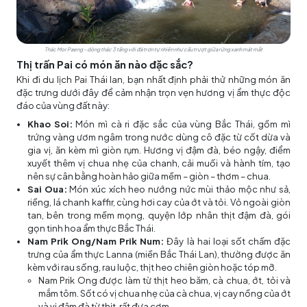
Thác Mor Paeng – dòng thác 3 tầng với đá trơn tự nhiên như cầu trượt giữa rừng xanh mát mắt
Thị trấn Pai có món ăn nào đặc sắc?
Khi đi du lịch Pai Thái lan, bạn nhất định phải thử những món ăn
đặc trưng dưới đây để cảm nhận trọn vẹn hương vị ẩm thực độc
đáo của vùng đất này:
Khao Soi:
Món mì cà ri đặc sắc của vùng Bắc Thái, gồm mì
trứng vàng ươm ngâm trong nước dùng cô đặc từ cốt dừa và
gia vị, ăn kèm mì giòn rụm. Hương vị đậm đà, béo ngậy, điểm
xuyết thêm vị chua nhẹ của chanh, cải muối và hành tím, tạo
nên sự cân bằng hoàn hảo giữa mềm – giòn – thơm – chua.
Sai Oua:
Món xúc xích heo nướng nức mùi thảo mộc như sả,
riềng, lá chanh kaffir, cùng hơi cay của ớt và tỏi. Vỏ ngoài giòn
tan, bên trong mềm mọng, quyện lớp nhân thịt đậm đà, gói
gọn tinh hoa ẩm thực Bắc Thái.
Nam Prik Ong/Nam Prik Num:
Đây là hai loại sốt chấm đặc
trưng của ẩm thực Lanna (miền Bắc Thái Lan), thường được ăn
kèm với rau sống, rau luộc, thịt heo chiên giòn hoặc tóp mỡ.
Nam Prik Ong được làm từ thịt heo băm, cà chua, ớt, tỏi và
mắm tôm. Sốt có vị chua nhẹ của cà chua, vị cay nồng của ớt
và vị đậm đà từ thịt, rất đưa cơm.