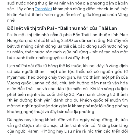
suối nước nóng thư giãn và nền văn hóa địa phương đậm đà bản
sắc. Hãy cùng
TransViet
khám phá những điểm check-in nổi bật
khiến Pai trở thành "viên ngọc ẩn mình" giữa lòng xứ chùa Vàng
nhé!
Đôi nét về thị trấn Pai - “Bali thu nhỏ” của Thái Lan
Pai là một thị trấn nhỏ nằm ở phía Bắc Thái Lan thuộc tỉnh Mae
Hong Son, nơi chỉ có khoảng 2.500 cư dân sinh sống. Nơi đây nổi
bật với những cánh đồng lúa trải dài, các dòng suối nước nóng
tự nhiên, thác nước róc rách giữa núi rừng – tất cả tạo nên một
bức tranh thiên nhiên nguyên sơ và đầy thi vị.
Lịch sử Pai bắt đầu từ hàng thế kỷ trước, khi nơi đây là vùng định
cư của người Shan – một dân tộc thiểu số có nguồn gốc từ
Myanmar. Theo dòng chảy thời gian, Pai trở thành một phần của
Vương quốc Lanna cổ đại, chịu ảnh hưởng đậm nét từ văn hóa
miền Bắc Thái Lan và các dân tộc miền núi. Khi làn sóng du lịch
phát triển mạnh vào cuối thế kỷ 20, Pai nhanh chóng trở thành
“thiên đường bình yên” dành cho du khách quốc tế muốn tìm
một nơi nghỉ ngơi hoặc đơn giản là khám phá một lối sống phóng
khoáng, nghệ thuật và đầy bản sắc địa phương.
Dù ngày nay lượng khách đến với Pai ngày càng đông, thị trấn
vẫn giữ được nét mộc mạc, chân thành vốn có. Những bản làng
của người Karen, H’Mông hay Lisu nằm rải rác trên các triền đồi