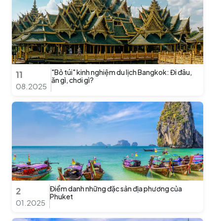
"Bỏ túi" kinh nghiệm du lịch Bangkok: Đi đâu,
11
ăn gì, chơi gì?
08.2025
Điểm danh những đặc sản địa phương của
2
Phuket
01.2025