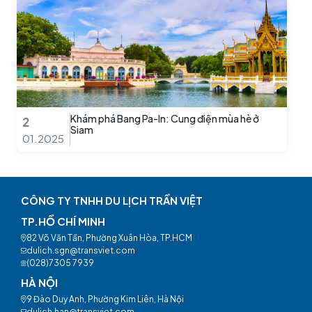
Khám phá Bang Pa-In: Cung điện mùa hè ở
2
Siam
01.2025
CÔNG TY TNHH DU LỊCH TRẦN VIỆT
TP.HỒ CHÍ MINH
82 Võ Văn Tần, Phường Xuân Hòa, TP.HCM
dulich.sgn@transviet.com
(028)7305 7939
HÀ NỘI
9 Đào Duy Anh, Phường Kim Liên, Hà Nội
dulich.han@transviet.com