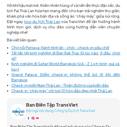
Với khí hậu mát mẻ, thiên nhiên hùng vĩ và nền ẩm thực đặc sắc, du
lịch Pai Thái Lan hứa hẹn mang đến cho bạn trải nghiệm thư giãn,
khám phá văn hóa bản địa và sống ảo “cháy máy” giữa núi rừng.
Đặt ngay
tour du lịch Thái Lan
của TransViet để tận hưởng hành
trình trọn gói, dịch vụ chu đáo cùng hướng dẫn viên chuyên
nghiệp nhé!
Bài viết liên quan:
Chợ nổi Pattaya: Hành trình ăn – chơi – check-in siêu chill
Tất tần tật kinh nghiệm đi Ban Rak Thai: Đi lúc nào, ở đâu, chơi
gì?
Kinh nghiệm đi Safari World Bangkok từ A - Z: Lịch trình, giá vé,
lưu ý
Grand Palace: Điểm check-in không thể bỏ lỡ khi đến
Bangkok
Check-in miền Nam Thái Lan - Thiên đường của biển đảo
Check-in “cháy máy” với top 10 hòn đảo đẹp nhất Thái Lan
Ban Biên Tập TransViet
Đội ngũ nội dung Công ty Du lịch TransViet
Ban Biên Tập TransViet là đội ngũ nội dung của Công ty Du