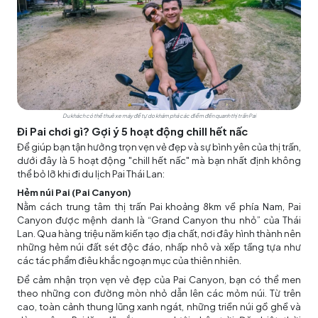
Du khách có thể thuê xe máy để tự do khám phá các điểm đến quanh thị trấn Pai
Đi Pai chơi gì? Gợi ý 5 hoạt động chill hết nấc
Để giúp bạn tận hưởng trọn vẹn vẻ đẹp và sự bình yên của thị trấn,
dưới đây là 5 hoạt động "chill hết nấc" mà bạn nhất định không
thể bỏ lỡ khi đi du lịch Pai Thái Lan:
Hẻm núi Pai (Pai Canyon)
Nằm cách trung tâm thị trấn Pai khoảng 8km về phía Nam, Pai
Canyon được mệnh danh là “Grand Canyon thu nhỏ” của Thái
Lan. Qua hàng triệu năm kiến tạo địa chất, nơi đây hình thành nên
những hẻm núi đất sét độc đáo, nhấp nhô và xếp tầng tựa như
các tác phẩm điêu khắc ngoạn mục của thiên nhiên.
Để cảm nhận trọn vẹn vẻ đẹp của Pai Canyon, bạn có thể men
theo những con đường mòn nhỏ dẫn lên các mỏm núi. Từ trên
cao, toàn cảnh thung lũng xanh ngát, những triền núi gồ ghề và