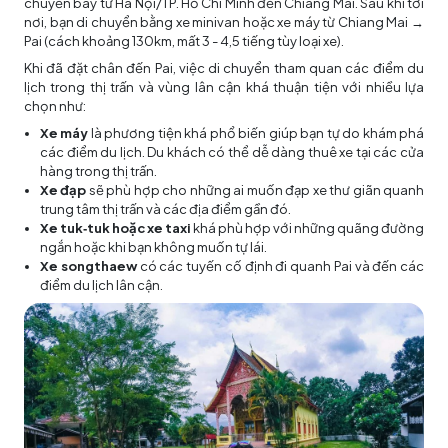
chuyến bay từ Hà Nội/TP. Hồ Chí Minh đến Chiang Mai. Sau khi tới
nơi, bạn di chuyển bằng xe minivan hoặc xe máy từ Chiang Mai →
Pai (cách khoảng 130km, mất 3 - 4,5 tiếng tùy loại xe).
Khi đã đặt chân đến Pai, việc di chuyển tham quan các điểm du
lịch trong thị trấn và vùng lân cận khá thuận tiện với nhiều lựa
chọn như:
Xe máy
là phương tiện khá phổ biến giúp bạn tự do khám phá
các điểm du lịch. Du khách có thể dễ dàng thuê xe tại các cửa
hàng trong thị trấn.
Xe đạp
sẽ phù hợp cho những ai muốn đạp xe thư giãn quanh
trung tâm thị trấn và các địa điểm gần đó.
Xe tuk‑tuk hoặc xe taxi
khá phù hợp với những quãng đường
ngắn hoặc khi bạn không muốn tự lái.
Xe songthaew
có các tuyến cố định đi quanh Pai và đến các
điểm du lịch lân cận.