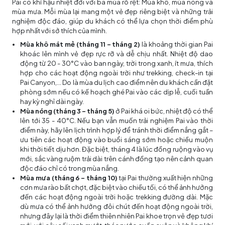
Pai có khí hậu nhiệt đới với ba mùa rõ rệt: Mùa khô, mùa nóng và
mùa mưa. Mỗi mùa lại mang một vẻ đẹp riêng biệt và những trải
nghiệm độc đáo, giúp du khách có thể lựa chọn thời điểm phù
hợp nhất với sở thích của mình.
Mùa khô mát mẻ (tháng 11 – tháng 2)
là khoảng thời gian Pai
khoác lên mình vẻ đẹp rực rỡ và dễ chịu nhất. Nhiệt độ dao
động từ 20 - 30°C vào ban ngày, trời trong xanh, ít mưa, thích
hợp cho các hoạt động ngoài trời như trekking, check-in tại
Pai Canyon,... Do là mùa du lịch cao điểm nên du khách cần đặt
phòng sớm nếu có kế hoạch ghé Pai vào các dịp lễ, cuối tuần
hay kỳ nghỉ dài ngày.
Mùa nóng (tháng 3 – tháng 5)
ở Pai khá oi bức, nhiệt độ có thể
lên tới 35 - 40°C. Nếu bạn vẫn muốn trải nghiệm Pai vào thời
điểm này, hãy lên lịch trình hợp lý để tránh thời điểm nắng gắt –
ưu tiên các hoạt động vào buổi sáng sớm hoặc chiều muộn
khi thời tiết dịu hơn. Đặc biệt, tháng 4 là lúc đồng ruộng vào vụ
mới, sắc vàng ruộm trải dài trên cánh đồng tạo nên cảnh quan
độc đáo chỉ có trong mùa nắng.
Mùa mưa (tháng 6 – tháng 10)
tại Pai thường xuất hiện những
cơn mưa rào bất chợt, đặc biệt vào chiều tối, có thể ảnh hưởng
đến các hoạt động ngoài trời hoặc trekking đường dài. Mặc
dù mưa có thể ảnh hưởng đôi chút đến hoạt động ngoài trời,
nhưng đây lại là thời điểm thiên nhiên Pai khoe trọn vẻ đẹp tươi