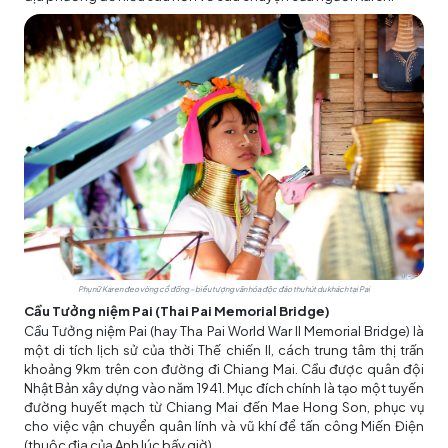
Phụ nữ Karen đeo vòng cổ đồng – biểu tượng văn hóa độc đáo thu hút du khách tại Pai
Cầu Tưởng niệm Pai (Thai Pai Memorial Bridge)
Cầu Tưởng niệm Pai (hay Tha Pai World War II Memorial Bridge) là
một di tích lịch sử của thời Thế chiến II, cách trung tâm thị trấn
khoảng 9km trên con đường đi Chiang Mai. Cầu được quân đội
Nhật Bản xây dựng vào năm 1941. Mục đích chính là tạo một tuyến
đường huyết mạch từ Chiang Mai đến Mae Hong Son, phục vụ
cho việc vận chuyển quân lính và vũ khí để tấn công Miến Điện
(thuộc địa của Anh lúc bấy giờ).