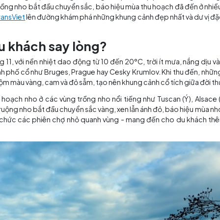
lá vàng rực rỡ, nắng nhẹ và không khí trong lành phủ khắ
hững cánh đồng nho bắt đầu chuyển sắc, báo hiệu mùa thu
 hãy cùng
TransViet
lên đường khám phá những khung cảnh đ
hiến du khách say lòng?
 đầu tháng 11, với nền nhiệt dao động từ 10 đến 20°C, trờ
há các thành phố cổ như Bruges, Prague hay Cesky Krumlo
n đồi nhuộm màu vàng, cam và đỏ sẫm, tạo nên khung cảnh
đầu vụ thu hoạch nho ở các vùng trồng nho nổi tiếng như
i phủ kín ruộng nho bắt đầu chuyển sắc vàng, xen lẫn ánh
p nho và tổ chức các phiên chợ nhỏ quanh vùng - mang đ
 châu Âu.