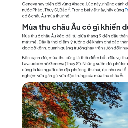
Mục lục
Châu Âu vào thu như khoác lên lớp áo mới với 
Geneva hay triền đồi vùng Alsace. Lúc này, n
nước Pháp, Thụy Sĩ, Bắc Ý. Trong bài viết này,
có ở châu Âu mùa thu nhé!
Mùa thu châu Âu có gì k
Mùa thu ở châu Âu kéo dài từ giữa tháng 9 đến
mát mẻ. Đây là thời điểm lý tưởng để khám p
dọc bờ kênh, quanh quảng trường hay trên sườ
Bên cạnh đó, mùa thu cũng là thời điểm bắt 
Lavaux bên hồ Geneva (Thụy Sĩ). Những sườn đồ
cũng là lúc người dân địa phương thu hái, é
nghiệm vừa gần gũi vừa đặc trưng của mùa thu