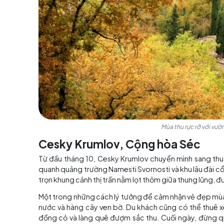
nắng nhẹ và lá rụng trải đầy lối đi.
Du khách có thể tham gia tour nếm vang tại cá
vang Chianti Classico ở Greve in Chianti. Cuố
nuovo cùng fettunta, món bánh mì nướng tẩm