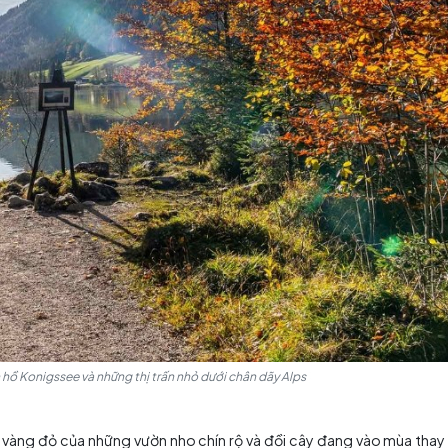
 chợ nông sản theo mùa tại các thị trấn như Mittenwald h
 hun khói, phô mai thủ công, bánh táo nướng hoặc nước é
kfest (lễ tạ ơn mùa màng) với diễu hành trang phục dân t