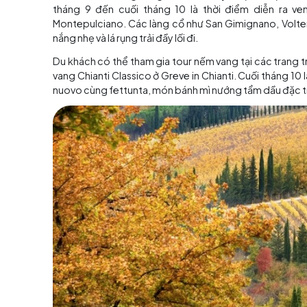
Vùng Bavaria rực
Tuscan Countryside, Ý
Vào mùa thu, vùng nông thôn Tuscany được nh
tháng 9 đến cuối tháng 10 là thời điểm d
Montepulciano. Các làng cổ như San Gimignan