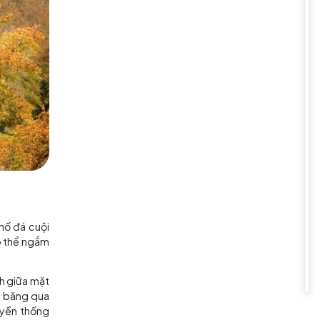
ười bản xứ hoặc ghé lễ hội rượu
o khách tham quan, nếm thử olio