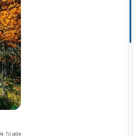
oặc Bad Tolz. Đây là nơi người
p táo lên men. Nếu đi đúng dịp
ộc và âm nhạc dân gian ngay tại