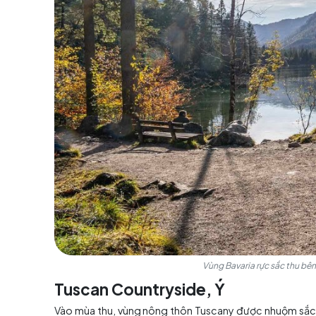
Bên cạnh đó, du khách có thể ghé qua các khu
dân bán các sản phẩm địa phương như xúc xích
cuối tuần, bạn có thể bắt gặp lễ hội Erntedan
quảng trường làng.