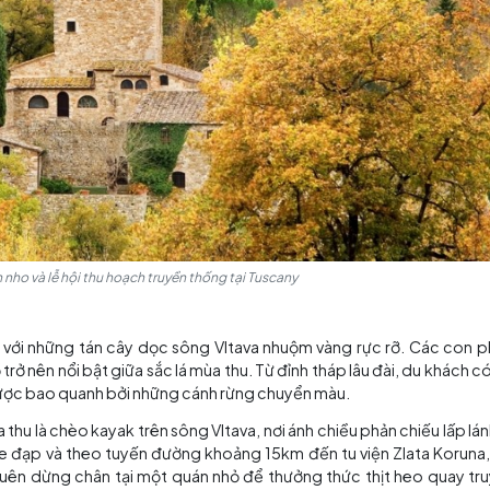
c trang trại địa phương, thử trải nghiệm hái nho cùng ng
i tháng 10 là mùa ép dầu ô liu, nhiều nông trại mở cửa ch
 dầu đặc trưng của vùng.