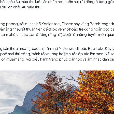
ành phố cổ kính ở châu Âu trở nên lãng mạn hơn khi thu về
ng mạn nhất mùa thu ở châu Âu
 bình bên hồ, châu Âu mùa thu luôn ẩn chứa nét cuốn hút
 bỏ lỡ khi du lịch châu Âu mùa thu:
những cánh rừng phong, sồi quanh hồ Konigssee, Eibsee 
 trời trong và nắng nhẹ, rất thuận tiện để đi bộ ven hồ hoặ
 thảm lá đỏ cam phủ kín các con đường rừng, đặc biệt ở 