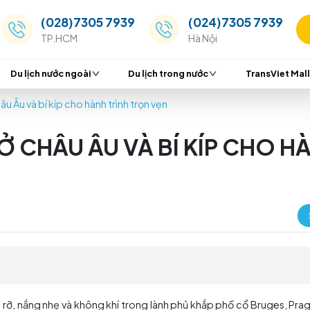
(028)7305 7939
(024
TP.HCM
Hà Nộ
Du lịch nước ngoài
Du lịch trong nước
vàng ở châu Âu và bí kíp cho hành trình trọn vẹn
NG Ở CHÂU ÂU VÀ BÍ KÍ