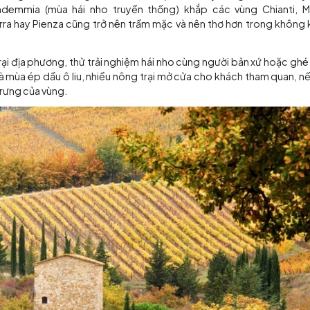
 sắc thu bên hồ Konigssee và những thị trấn nhỏ dưới chân dãy Alps
uộm sắc vàng đỏ của những vườn nho chín rộ và đồi cây 
iễn ra vendemmia (mùa hái nho truyền thống) khắp cá
o, Volterra hay Pienza cũng trở nên trầm mặc và nên th