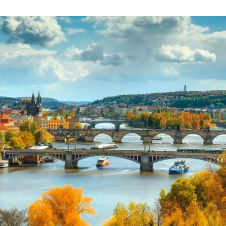
c rỡ với vườn nho và lễ hội thu hoạch truyền thống tại Tuscany
éc
 sang thu với những tán cây dọc sông Vltava nhuộm vàn
âu đài cổ trở nên nổi bật giữa sắc lá mùa thu. Từ đỉnh thá