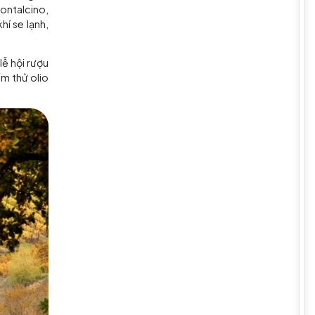
đang vào mùa thay lá. Từ giữa
c vùng Chianti, Montalcino,
ơ hơn trong không khí se lạnh,