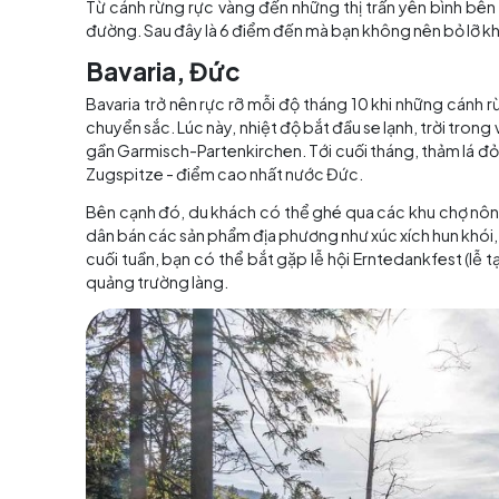
Những th
Check-in 6 điểm đến lã
Từ cánh rừng rực vàng đến những thị trấn yên
đường. Sau đây là 6 điểm đến mà bạn không nên
Bavaria, Đức
Bavaria trở nên rực rỡ mỗi độ tháng 10 khi 
chuyển sắc. Lúc này, nhiệt độ bắt đầu se lạnh,
gần Garmisch-Partenkirchen. Tới cuối tháng,
Zugspitze - điểm cao nhất nước Đức.