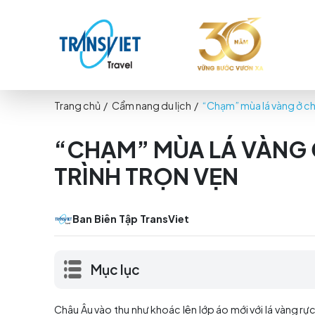
Trang chủ
/
Cẩm nang du lịch
/
“Chạm” mùa lá 
“CHẠM” MÙA LÁ VÀ
TRÌNH TRỌN VẸN
Ban Biên Tập TransViet