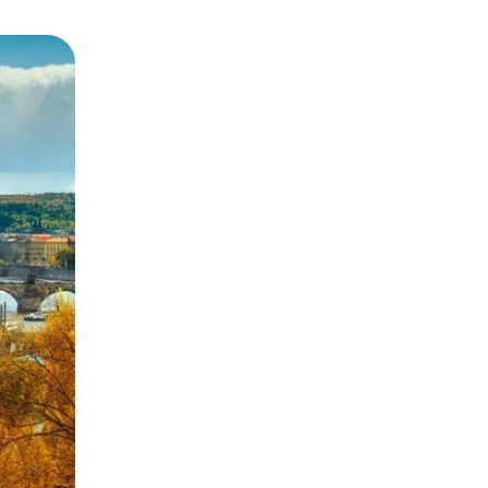
g rực rỡ. Các con phố đá cuội
p lâu đài, du khách có thể ngắm