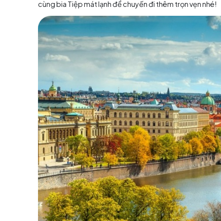
Mùa thu rự
Cesky Krumlov, Cộng hòa S
Từ đầu tháng 10, Cesky Krumlov chuyển mình
quanh quảng trường Namesti Svornosti và khu l