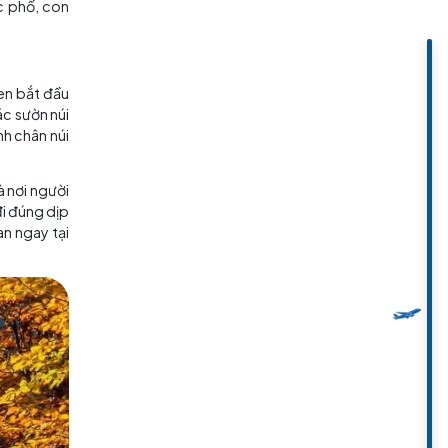
 rất riêng ở từng góc phố, con
hay vùng Berchtesgaden bắt đầu
c trekking ngắn dọc các sườn núi
những tuyến mòn quanh chân núi