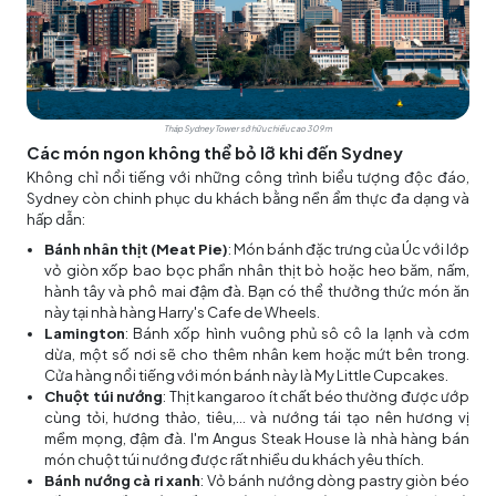
Tháp Sydney Tower sở hữu chiều cao 309m
Các món ngon không thể bỏ lỡ khi đến Sydney
Không chỉ nổi tiếng với những công trình biểu tượng độc đáo,
Sydney còn chinh phục du khách bằng nền ẩm thực đa dạng và
hấp dẫn:
Bánh nhân thịt (Meat Pie)
: Món bánh đặc trưng của Úc với lớp
vỏ giòn xốp bao bọc phần nhân thịt bò hoặc heo băm, nấm,
hành tây và phô mai đậm đà. Bạn có thể thưởng thức món ăn
này tại nhà hàng Harry's Cafe de Wheels.
Lamington
: Bánh xốp hình vuông phủ sô cô la lạnh và cơm
dừa, một số nơi sẽ cho thêm nhân kem hoặc mứt bên trong.
Cửa hàng nổi tiếng với món bánh này là My Little Cupcakes.
Chuột túi nướng
: Thịt kangaroo ít chất béo thường được ướp
cùng tỏi, hương thảo, tiêu,… và nướng tái tạo nên hương vị
mềm mọng, đậm đà. I'm Angus Steak House là nhà hàng bán
món chuột túi nướng được rất nhiều du khách yêu thích.
Bánh nướng cà ri xanh
: Vỏ bánh nướng dòng pastry giòn béo