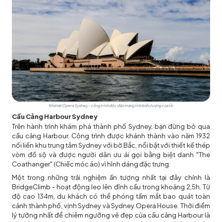
Nhà hát Opera Sydney - công trình độc đáo mang tính biểu tượng của Úc
Cầu Cảng Harbour Sydney
Trên hành trình khám phá thành phố Sydney, bạn đừng bỏ qua
cầu cảng Harbour. Công trình được khánh thành vào năm 1932
nối liền khu trung tâm Sydney với bờ Bắc, nổi bật với thiết kế thép
vòm đồ sộ và được người dân ưu ái gọi bằng biệt danh "The
Coathanger" (Chiếc móc áo) vì hình dáng đặc trưng.
Một trong những trải nghiệm ấn tượng nhất tại đây chính là
BridgeClimb - hoạt động leo lên đỉnh cầu trong khoảng 2,5h. Từ
độ cao 134m, du khách có thể phóng tầm mắt bao quát toàn
cảnh thành phố, vịnh Sydney và Sydney Opera House. Thời điểm
lý tưởng nhất để chiêm ngưỡng vẻ đẹp của cầu cảng Harbour là