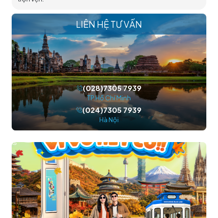
LIÊN HỆ TƯ VẤN
(028)7305 7939
TP.Hồ Chí Minh
(024)7305 7939
Hà Nội