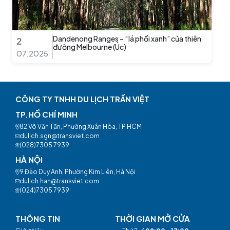
Dandenong Ranges – “lá phổi xanh” của thiên
2
đường Melbourne (Úc)
07.2025
CÔNG TY TNHH DU LỊCH TRẦN VIỆT
TP.HỒ CHÍ MINH
82 Võ Văn Tần, Phường Xuân Hòa, TP.HCM
dulich.sgn@transviet.com
(028)7305 7939
HÀ NỘI
9 Đào Duy Anh, Phường Kim Liên, Hà Nội
dulich.han@transviet.com
(024)7305 7939
THÔNG TIN
THỜI GIAN MỞ CỬA