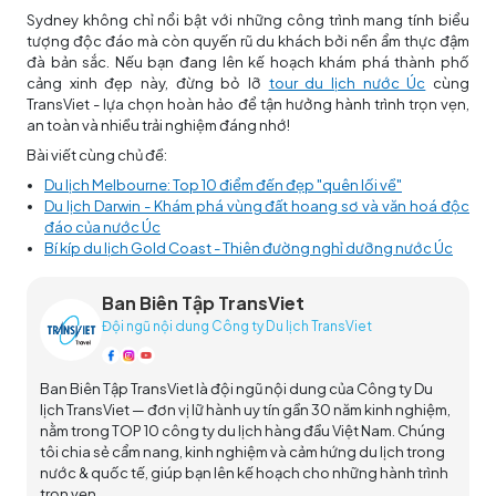
Sydney không chỉ nổi bật với những công trình mang tính biểu
tượng độc đáo mà còn quyến rũ du khách bởi nền ẩm thực đậm
đà bản sắc. Nếu bạn đang lên kế hoạch khám phá thành phố
cảng xinh đẹp này, đừng bỏ lỡ
tour du lịch nước Úc
cùng
TransViet - lựa chọn hoàn hảo để tận hưởng hành trình trọn vẹn,
an toàn và nhiều trải nghiệm đáng nhớ!
Bài viết cùng chủ đề:
Du lịch Melbourne: Top 10 điểm đến đẹp "quên lối về"
Du lịch Darwin - Khám phá vùng đất hoang sơ và văn hoá độc
đáo của nước Úc
Bí kíp du lịch Gold Coast - Thiên đường nghỉ dưỡng nước Úc
Ban Biên Tập TransViet
Đội ngũ nội dung Công ty Du lịch TransViet
Ban Biên Tập TransViet là đội ngũ nội dung của Công ty Du
lịch TransViet — đơn vị lữ hành uy tín gần 30 năm kinh nghiệm,
nằm trong TOP 10 công ty du lịch hàng đầu Việt Nam. Chúng
tôi chia sẻ cẩm nang, kinh nghiệm và cảm hứng du lịch trong
nước & quốc tế, giúp bạn lên kế hoạch cho những hành trình
trọn vẹn.