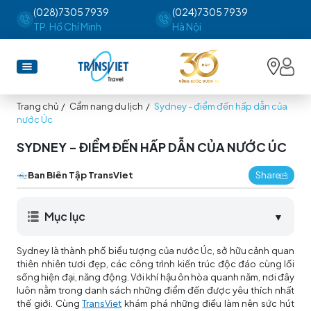
(028)7305 7939
(024)7305 7939
TP. Hồ Chí Minh
Hà Nội
Trang chủ
/
Cẩm nang du lịch
/
Sydney - điểm đến hấp dẫn của
nước Úc
SYDNEY - ĐIỂM ĐẾN HẤP DẪN CỦA NƯỚC ÚC
Ban Biên Tập TransViet
Share
Mục lục
▼
Sydney là thành phố biểu tượng của nước Úc, sở hữu cảnh quan
thiên nhiên tươi đẹp, các công trình kiến trúc độc đáo cùng lối
sống hiện đại, năng động. Với khí hậu ôn hòa quanh năm, nơi đây
luôn nằm trong danh sách những điểm đến được yêu thích nhất
thế giới. Cùng
TransViet
khám phá những điều làm nên sức hút