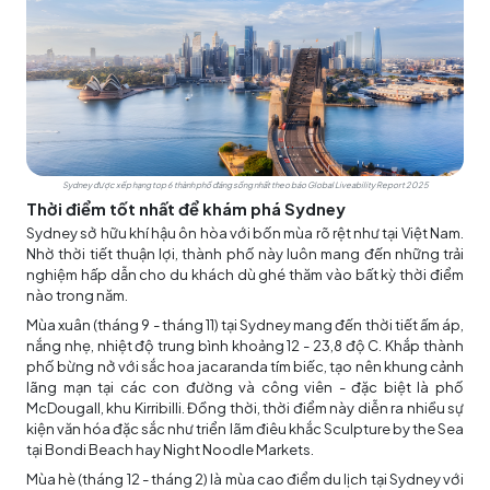
Sydney được xếp hạng top 6 thành phố đáng sống nhất theo báo Global Liveability Report 2025
Thời điểm tốt nhất để khám phá Sydney
Sydney sở hữu khí hậu ôn hòa với bốn mùa rõ rệt như tại Việt Nam.
Nhờ thời tiết thuận lợi, thành phố này luôn mang đến những trải
nghiệm hấp dẫn cho du khách dù ghé thăm vào bất kỳ thời điểm
nào trong năm.
Mùa xuân (tháng 9 - tháng 11) tại Sydney mang đến thời tiết ấm áp,
nắng nhẹ, nhiệt độ trung bình khoảng 12 - 23,8 độ C. Khắp thành
phố bừng nở với sắc hoa jacaranda tím biếc, tạo nên khung cảnh
lãng mạn tại các con đường và công viên - đặc biệt là phố
McDougall, khu Kirribilli. Đồng thời, thời điểm này diễn ra nhiều sự
kiện văn hóa đặc sắc như triển lãm điêu khắc Sculpture by the Sea
tại Bondi Beach hay Night Noodle Markets.
Mùa hè (tháng 12 - tháng 2) là mùa cao điểm du lịch tại Sydney với