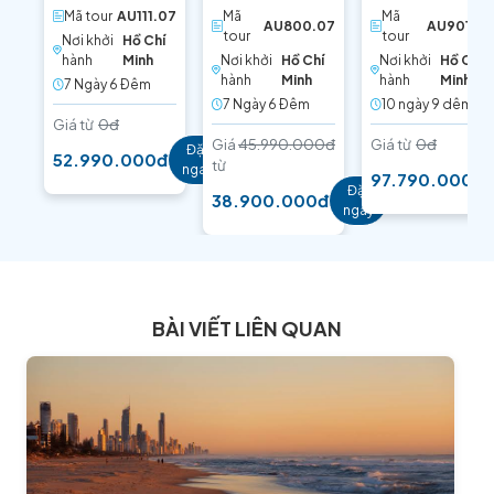
MELBOURNE -
RỰC RỠ SẮC
ĐÔNG ÚC KIÊU
Mã tour
AU111.07
Mã
Mã
SYDNEY
MÀU
HÃNH
AU800.07
AU901.09
tour
tour
Nơi khởi
Hồ Chí
hành
Minh
Nơi khởi
Hồ Chí
Nơi khởi
Hồ Chí
hành
Minh
hành
Minh
7 Ngày 6 Ðêm
7 Ngày 6 Ðêm
10 ngày 9 dêm
Giá từ
0đ
Giá
45.990.000đ
Giá từ
0đ
Đặt
52.990.000đ
từ
ngay
97.790.000đ
Đặt
38.900.000đ
ngay
BÀI VIẾT LIÊN QUAN