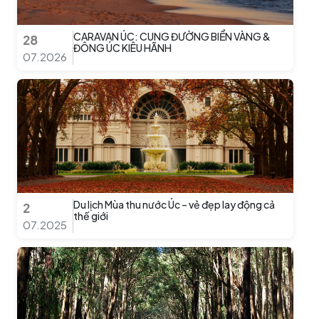
CARAVAN ÚC: CUNG ĐƯỜNG BIỂN VÀNG &
28
ĐÔNG ÚC KIÊU HÃNH
07.2026
Du lịch Mùa thu nước Úc – vẻ đẹp lay động cả
2
thế giới
07.2025