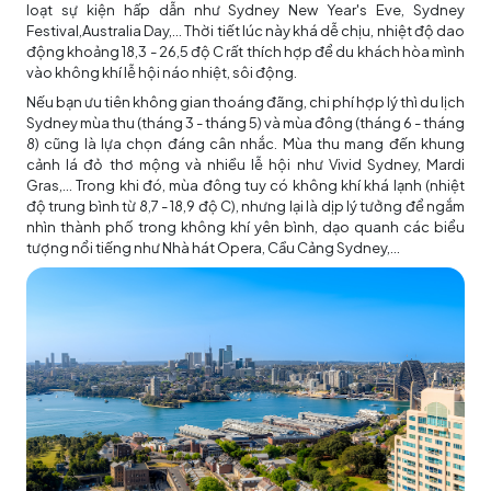
loạt sự kiện hấp dẫn như Sydney New Year's Eve, Sydney
Festival,Australia Day,... Thời tiết lúc này khá dễ chịu, nhiệt độ dao
động khoảng 18,3 - 26,5 độ C rất thích hợp để du khách hòa mình
vào không khí lễ hội náo nhiệt, sôi động.
Nếu bạn ưu tiên không gian thoáng đãng, chi phí hợp lý thì du lịch
Sydney mùa thu (tháng 3 - tháng 5) và mùa đông (tháng 6 - tháng
8) cũng là lựa chọn đáng cân nhắc. Mùa thu mang đến khung
cảnh lá đỏ thơ mộng và nhiều lễ hội như Vivid Sydney, Mardi
Gras,... Trong khi đó, mùa đông tuy có không khí khá lạnh (nhiệt
độ trung bình từ 8,7 - 18,9 độ C), nhưng lại là dịp lý tưởng để ngắm
nhìn thành phố trong không khí yên bình, dạo quanh các biểu
tượng nổi tiếng như Nhà hát Opera, Cầu Cảng Sydney,...