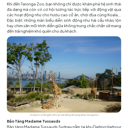
Khi đến Taronga Zoo, bạn không chỉ được khám phá hệ sinh thái
đa dạng mà còn có cơ hội tương tác trực tiếp với động vật qua
các hoạt động như cho hươu cao cổ ăn, chơi đùa cùng Koala,...
Đặc biệt, những màn biểu diễn sinh động như hải cẩu nhào lộn
hay chim săn mồi trình diễn giữa không trung chắc chắn sẽ mang
đến trải nghiệm khó quên cho du khách.
Du khách có thể ngắm nhìn các loài động vật hoang dã tại Taronga Zoo
Bảo Tàng Madame Tussauds
Bảo tàng Madame Tussauds Sydney nằm tại khu Darling Harbour