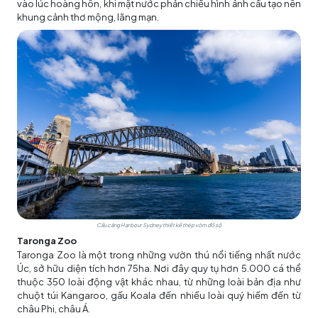
vào lúc hoàng hôn, khi mặt nước phản chiếu hình ảnh cầu tạo nên
khung cảnh thơ mộng, lãng mạn.
Cầu cảng Harbour Sydney thiết kế thép vòm đồ sộ
Taronga Zoo
Taronga Zoo là một trong những vườn thú nổi tiếng nhất nước
Úc, sở hữu diện tích hơn 75ha. Nơi đây quy tụ hơn 5.000 cá thể
thuộc 350 loài động vật khác nhau, từ những loài bản địa như
chuột túi Kangaroo, gấu Koala đến nhiều loài quý hiếm đến từ
châu Phi, châu Á.