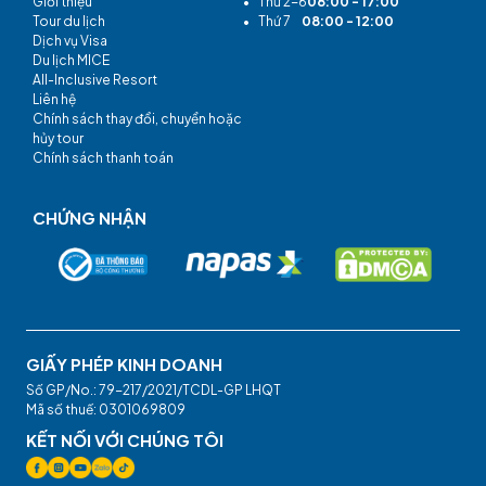
Giới thiệu
•
Thứ 2-6
08:00 - 17:00
Tour du lịch
•
Thứ 7
08:00 - 12:00
Dịch vụ Visa
Du lịch MICE
All-Inclusive Resort
Liên hệ
Chính sách thay đổi, chuyển hoặc
hủy tour
Chính sách thanh toán
CHỨNG NHẬN
GIẤY PHÉP KINH DOANH
Số GP/No.: 79-217/2021/TCDL-GP LHQT
Mã số thuế: 0301069809
KẾT NỐI VỚI CHÚNG TÔI