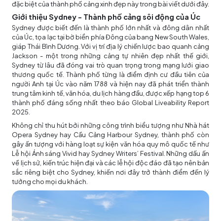
đặc biệt của thành phố cảng xinh đẹp này trong bài viết dưới đây.
Giới thiệu Sydney - Thành phố cảng sôi động của Úc
Sydney được biết đến là thành phố lớn nhất và đông dân nhất
của Úc, tọa lạc tại bờ biển phía Đông của bang New South Wales,
giáp Thái Bình Dương. Với vị trí địa lý chiến lược bao quanh cảng
Jackson - một trong những cảng tự nhiên đẹp nhất thế giới,
Sydney từ lâu đã đóng vai trò quan trọng trong mạng lưới giao
thương quốc tế. Thành phố từng là điểm định cư đầu tiên của
người Anh tại Úc vào năm 1788 và hiện nay đã phát triển thành
trung tâm kinh tế, văn hóa, du lịch hàng đầu, được xếp hạng top 6
thành phố đáng sống nhất theo báo Global Liveability Report
2025.
Không chỉ thu hút bởi những công trình biểu tượng như Nhà hát
Opera Sydney hay Cầu Cảng Harbour Sydney, thành phố còn
gây ấn tượng với hàng loạt sự kiện văn hóa quy mô quốc tế như
Lễ hội Ánh sáng Vivid hay Sydney Writers’ Festival. Những dấu ấn
về lịch sử, kiến trúc hiện đại và các lễ hội độc đáo đã tạo nên bản
sắc riêng biệt cho Sydney, khiến nơi đây trở thành điểm đến lý
tưởng cho mọi du khách.