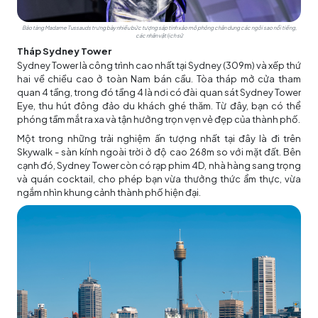
Bảo tàng Madame Tussauds trưng bày nhiều bức tượng sáp tinh xảo mô phỏng chân dung các ngôi sao nổi tiếng,
các nhân vật lịch sử
Tháp Sydney Tower
Sydney Tower là công trình cao nhất tại Sydney (309m) và xếp thứ
hai về chiều cao ở toàn Nam bán cầu. Tòa tháp mở cửa tham
quan 4 tầng, trong đó tầng 4 là nơi có đài quan sát Sydney Tower
Eye, thu hút đông đảo du khách ghé thăm. Từ đây, bạn có thể
phóng tầm mắt ra xa và tận hưởng trọn vẹn vẻ đẹp của thành phố.
Một trong những trải nghiệm ấn tượng nhất tại đây là đi trên
Skywalk - sàn kính ngoài trời ở độ cao 268m so với mặt đất. Bên
cạnh đó, Sydney Tower còn có rạp phim 4D, nhà hàng sang trọng
và quán cocktail, cho phép bạn vừa thưởng thức ẩm thực, vừa
ngắm nhìn khung cảnh thành phố hiện đại.