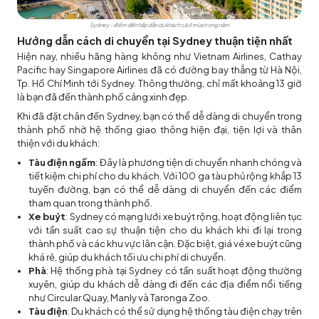
Sydney - điểm đến hấp dẫn du khách cả 4 mùa trong năm
Hướng dẫn cách di chuyển tại Sydney thuận tiện nhất
Hiện nay, nhiều hãng hàng không như Vietnam Airlines, Cathay
Pacific hay Singapore Airlines đã có đường bay thẳng từ Hà Nội,
Tp. Hồ Chí Minh tới Sydney. Thông thường, chỉ mất khoảng 13 giờ
là bạn đã đến thành phố cảng xinh đẹp.
Khi đã đặt chân đến Sydney, bạn có thể dễ dàng di chuyển trong
thành phố nhờ hệ thống giao thông hiện đại, tiện lợi và thân
thiện với du khách:
Tàu điện ngầm
: Đây là phương tiện di chuyển nhanh chóng và
tiết kiệm chi phí cho du khách. Với 100 ga tàu phủ rộng khắp 13
tuyến đường, bạn có thể dễ dàng di chuyển đến các điểm
tham quan trong thành phố.
Xe buýt
: Sydney có mạng lưới xe buýt rộng, hoạt động liên tục
với tần suất cao sự thuận tiện cho du khách khi đi lại trong
thành phố và các khu vực lân cận. Đặc biệt, giá vé xe buýt cũng
khá rẻ, giúp du khách tối ưu chi phí di chuyển.
Phà
: Hệ thống phà tại Sydney có tần suất hoạt động thường
xuyên, giúp du khách dễ dàng đi đến các địa điểm nổi tiếng
như Circular Quay, Manly và Taronga Zoo.
Tàu điện
: Du khách có thể sử dụng hệ thống tàu điện chạy trên