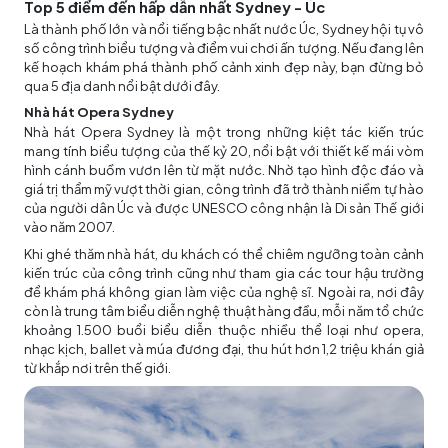
Top 5 điểm đến hấp dẫn nhất Sydney - Úc
Là thành phố lớn và nổi tiếng bậc nhất nước Úc, Sydney hội tụ vô
số công trình biểu tượng và điểm vui chơi ấn tượng. Nếu đang lên
kế hoạch khám phá thành phố cảnh xinh đẹp này, bạn đừng bỏ
qua 5 địa danh nổi bật dưới đây.
Nhà hát Opera Sydney
Nhà hát Opera Sydney là một trong những kiệt tác kiến trúc
mang tính biểu tượng của thế kỷ 20, nổi bật với thiết kế mái vòm
hình cánh buồm vươn lên từ mặt nước. Nhờ tạo hình độc đáo và
giá trị thẩm mỹ vượt thời gian, công trình đã trở thành niềm tự hào
của người dân Úc và được UNESCO công nhận là Di sản Thế giới
vào năm 2007.
Khi ghé thăm nhà hát, du khách có thể chiêm ngưỡng toàn cảnh
kiến trúc của công trình cũng như tham gia các tour hậu trường
để khám phá không gian làm việc của nghệ sĩ. Ngoài ra, nơi đây
còn là trung tâm biểu diễn nghệ thuật hàng đầu, mỗi năm tổ chức
khoảng 1.500 buổi biểu diễn thuộc nhiều thể loại như opera,
nhạc kịch, ballet và múa đương đại, thu hút hơn 1,2 triệu khán giả
từ khắp nơi trên thế giới.