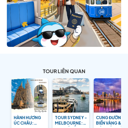
TOUR LIÊN QUAN
HÀNH HƯƠNG
TOUR SYDNEY -
CUNG ĐƯỜNG
ÚC CHÂU:
MELBOURNE:
BIỂN VÀNG &