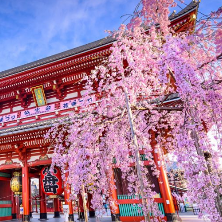
ại công viên Ueno Onshi Koen thu hút hàng triệu du khách vào mùa x
 là ngôi chùa cổ nhất tại khu vực Asakusa, quận Taito, T
kính của chùa càng có phần nổi bật trên nền hoa anh đào 
akusa và cả thành phố Tokyo) sẽ bước vào một không gian
được tổ chức quanh năm tại ngôi chùa này, đặc biệt vào mỗi
n Asakusa Shrine gần đó vào tháng 5) - một trong ba lễ hội 
hách còn có thể dạo bước trên con phố mua sắm Nakamis
, cùng một số món ăn vặt như bánh gạo nướng, bánh ngọt
g viên Sumida gần đó (chỉ mất vài phút) để tiếp tục ngắ
thúc hoàn hảo cho hành trình du xuân tại Asakusa.