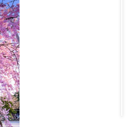
uân
okyo, mang đậm dấu ấn kiến trúc
khoe sắc. Du khách đi qua cánh
 tràn ngập không khí lễ hội và
 dịp xuân sang sẽ có các lễ hội
lớn nhất Tokyo.
e dài hơn 200m - nơi bày bán
 truyền thống của Nhật Bản,...
m hoa anh đào ven sông và ngắm