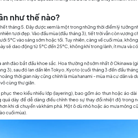
 sức sống sau giấc ngủ đông dài, khoác lên mình tấm áo rự
i tán hoa anh đào nở rộ và những món ăn tinh tế, mang đậm h
i nghiệm thú vị và ẩm thực đặc sắc không thể bỏ lỡ tron
mùa xuân như thế nào?
3 cho đến hết tháng 5. Đây được xem là một trong những 
 sắc thiên nhiên tươi đẹp. Vào đầu mùa (đầu tháng 3), tiết 
thể xuống dưới 5°C vào sáng sớm hoặc tối. Tuy nhiên, càn
trong mùa này sẽ dao động từ 5°C đến 25°C, không khí tron
i trời.
g cánh hoa anh đào bắt đầu khoe sắc. Hoa thường nở sớm
ến cuối tháng 3), sau đó lan dần lên Tokyo, Kyoto (cuối t
háng 5). Khoảng thời gian này cũng chính là mùa hanami 
ộn nhịp và vô cùng thư giãn.
n bị trang phục theo kiểu nhiều lớp (layering), bao gồm