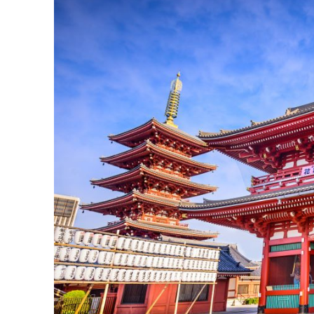
Hoa anh đào nở rộ t
Chùa cổ Asakusa Kannon
Chùa Asakusa Kannon (còn được gọi là Sensoji)
và văn hóa Edo. Khi mùa xuân tới, vẻ đẹp cổ 
cổng Kaminarimon đỏ thắm (biểu tượng của As
sự thanh tịnh tâm linh. Các nghi lễ tôn giáo 
truyền thống như Sanja Matsuri (diễn ra tại đề
Ngoài hoạt động cầu an và chiêm bái, du k
những món quà lưu niệm như quạt gấp, yukata
Nếu còn thời gian, bạn có thể tản bộ ra côn
nhìn tháp Tokyo Skytree từ xa - một điểm kết 