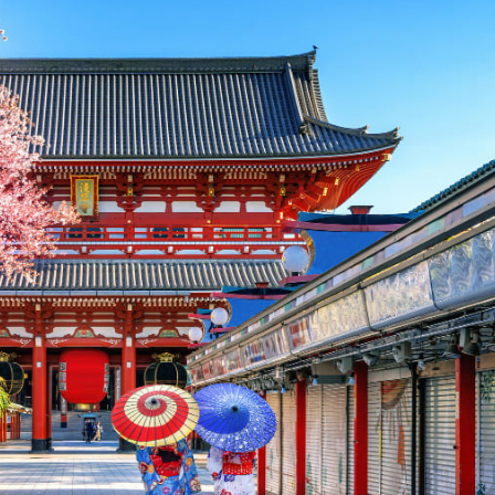
hoác không quá dày để dễ dàng điều chỉnh theo sự thay 
thuận tiện hơn khi di chuyển và khám phá. Một ô dù nhỏ
đặc biệt vào cuối mùa).