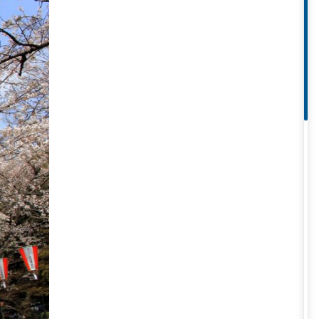
anh đào nổi tiếng và đông đúc
eno đồng loạt nở rộ, tạo thành
iệt, cùng người dân địa phương
ch nghệ thuật và khoa học. Tại
thuật Phương Tây hay Bảo tàng
ích.