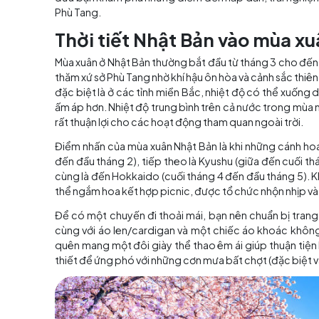
Mùa xuân ở Nhật Bản là thời điểm vạn vật bừng
là mùa của lễ hội, của những cuộc dã ngoại dướ
đưa bạn khám phá những điểm đến hấp dẫn, trả
Phù Tang.
Thời tiết Nhật Bản vào 
Mùa xuân ở Nhật Bản thường bắt đầu từ tháng 
thăm xứ sở Phù Tang nhờ khí hậu ôn hòa và cảnh
đặc biệt là ở các tỉnh miền Bắc, nhiệt độ có 
ấm áp hơn. Nhiệt độ trung bình trên cả nước 
rất thuận lợi cho các hoạt động tham quan ngoà
Điểm nhấn của mùa xuân Nhật Bản là khi nhữn
đến đầu tháng 2), tiếp theo là Kyushu (giữa đ
cùng là đến Hokkaido (cuối tháng 4 đến đầu t
thể ngắm hoa kết hợp picnic, được tổ chức nh
Để có một chuyến đi thoải mái, bạn nên chuẩ