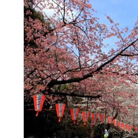
ghé thăm để tận hưởng trọn vẹn vẻ đẹp độc đá
Công viên Ueno Onshi Koen
Nằm ở quận Taito, trung tâm Tokyo, công vi
nhất Nhật Bản. Vào mùa xuân, khoảng 1000 câ
một “đường hầm hoa” lộng lẫy. Đến đây, bạn s
trải chiếu, thưởng thức ẩm thực và trò chuyện
Bên cạnh cảnh sắc mùa xuân thơ mộng, Ueno O
đây, du khách có thể khám phá chuỗi bảo tà
Thiên nhiên và Khoa học Quốc gia,... mỗi nơi đều