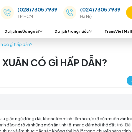
(028)7305 7939
(024
TP.HCM
Hà Nộ
Du lịch nước ngoài
Du lịch trong nước
Bản mùa xuân có gì hấp dẫn?
 MÙA XUÂN CÓ GÌ HẤP D