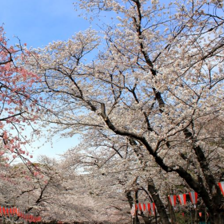
o của nơi đây.
ên Ueno Onshi Koen là một trong những điểm ngắm hoa 
y hoa anh đào dọc theo lối vào công viên gần vườn thú U
ẽ có cơ hội hòa mình vào không khí lễ hội Hanami náo nh
 dưới những tán hoa.
nshi Koen còn là điểm đến lý tưởng cho những ai yêu thí
ng nổi bật như Bảo tàng Quốc gia Tokyo, Bảo tàng Nghệ 
 mở ra thế giới riêng biệt, phù hợp với mọi lứa tuổi và sở th