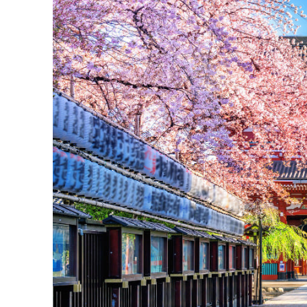
cùng với áo len/cardigan và một chiếc áo k
quên mang một đôi giày thể thao êm ái giúp 
thiết để ứng phó với những cơn mưa bất chợt (