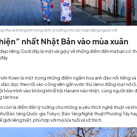
 chịu với nắng nhẹ và không khí trong lành, lý tưởng cho các hoạt độ
ây nghiện” nhất Nhật Bản vào
n một vẻ đẹp riêng. Dưới đây là một vài gợi ý về những đ