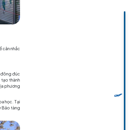
ng ngoài trời
 mùa xuân
iểm đến mà bạn có thể cân nhắc