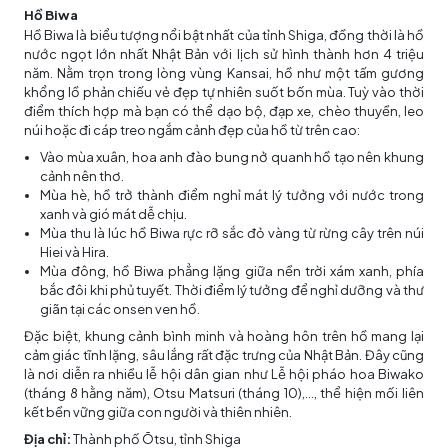
Hồ Biwa
Hồ Biwa là biểu tượng nổi bật nhất của tỉnh Shiga, đồng thời là hồ
nước ngọt lớn nhất Nhật Bản với lịch sử hình thành hơn 4 triệu
năm. Nằm trọn trong lòng vùng Kansai, hồ như một tấm gương
khổng lồ phản chiếu vẻ đẹp tự nhiên suốt bốn mùa. Tuỳ vào thời
điểm thích hợp mà bạn có thể dạo bộ, đạp xe, chèo thuyền, leo
núi hoặc đi cáp treo ngắm cảnh đẹp của hồ từ trên cao:
Vào mùa xuân, hoa anh đào bung nở quanh hồ tạo nên khung
cảnh nên thơ.
Mùa hè, hồ trở thành điểm nghỉ mát lý tưởng với nước trong
xanh và gió mát dễ chịu.
Mùa thu là lúc hồ Biwa rực rỡ sắc đỏ vàng từ rừng cây trên núi
Hiei và Hira.
Mùa đông, hồ Biwa phẳng lặng giữa nền trời xám xanh, phía
bắc đôi khi phủ tuyết. Thời điểm lý tưởng để nghỉ dưỡng và thư
giãn tại các onsen ven hồ.
Đặc biệt, khung cảnh bình minh và hoàng hôn trên hồ mang lại
cảm giác tĩnh lặng, sâu lắng rất đặc trưng của Nhật Bản. Đây cũng
là nơi diễn ra nhiều lễ hội dân gian như Lễ hội pháo hoa Biwako
(tháng 8 hằng năm), Otsu Matsuri (tháng 10),..., thể hiện mối liên
kết bền vững giữa con người và thiên nhiên.
Địa chỉ:
Thành phố Ōtsu, tỉnh Shiga