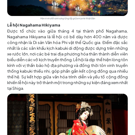
Màn trình diễn ánh sáng lộng lẫy giữa mùa hè Nhật Bản
Lễ hội Nagahama Hikiyama
Được tổ chức vào giữa tháng 4 tại thành phố Nagahama,
Nagahama Hikiyama là lễ hội có bề dày hơn 400 năm và được
công nhận là Di sản Văn hóa Phi vật thể Quốc gia. Điểm đặc sắc
nhất là các sân khấu kịch kabuki di động được dựng trên những
xe rước lớn, nơi các bé trai địa phương hóa thân thành diễn viên
biểu diễn các vở kịch truyền thống. Lễ hội là dịp thể hiện lòng tôn
kính với vị thần bảo hộ địa phương và đồng thời tôn vinh truyền
thống kabuki thiếu nhi, góp phần gắn kết cộng đồng qua nhiều
thế hệ. Sự kết hợp giữa văn hóa trình diễn và yếu tố cộng đồng
khiến lễ hội này trở thành một trong những sự kiện đáng xem nhất
tại Shiga.