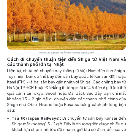
Mùa thu ở Shiga rực rỡ sắc vàng với hàng cây thủy sam
Cách di chuyển thuận tiện đến Shiga từ Việt Nam và
các thành phố lớn tại Nhật
Hiện tại, chưa có chuyến bay thẳng từ Việt Nam đến tỉnh Shiga.
Tuy nhiên, bạn có thể bay đến sân bay quốc tế Kansai (KIX) hoặc
Itami (ITM) – là hai sân bay gần nhất với Shiga. Các chặng bay từ
Hà Nội, TP.HCM hoặc Đà Nẵng thường mất từ 4,5 đến 6 giờ (có thể
quá cảnh tại Tokyo, Seoul hoặc Đài Bắc). Sau đây, bạn chỉ mất
khoảng 1,5 – 2 giờ để di chuyển đến các thành phố chính của
Shiga như Otsu, Hikone hoặc Kusatsu bằng cách phương tiện
sau:
Tàu JR (Japan Railways):
Di chuyển từ sân bay Kansai đến
Shiga mất khoảng 1,5 – 2 giờ. Đây là phương tiện được nhiều du
khách lựa chọn nhờ tốc độ nhanh, giờ tàu cố định, dễ mua vé