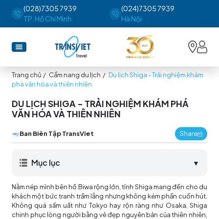
(028)7305 7939
(024)7305 7939
TP. Hồ Chí Minh
Hà Nội
Trang chủ
/
Cẩm nang du lịch
/
Du lịch Shiga - Trải nghiệm khám
phá văn hóa và thiên nhiên
DU LỊCH SHIGA - TRẢI NGHIỆM KHÁM PHÁ
VĂN HÓA VÀ THIÊN NHIÊN
Ban Biên Tập TransViet
Share
Mục lục
▼
Nằm nép mình bên hồ Biwa rộng lớn, tỉnh Shiga mang đến cho du
khách một bức tranh trầm lắng nhưng không kém phần cuốn hút.
Không quá sầm uất như Tokyo hay rộn ràng như Osaka, Shiga
chinh phục lòng người bằng vẻ đẹp nguyên bản của thiên nhiên,