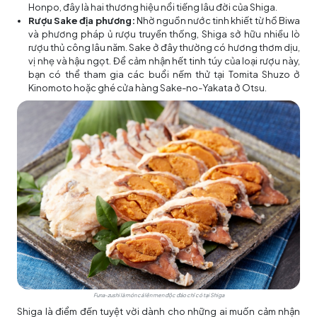
Honpo, đây là hai thương hiệu nổi tiếng lâu đời của Shiga.
Rượu Sake địa phương:
Nhờ nguồn nước tinh khiết từ hồ Biwa
và phương pháp ủ rượu truyền thống, Shiga sở hữu nhiều lò
rượu thủ công lâu năm. Sake ở đây thường có hương thơm dịu,
vị nhẹ và hậu ngọt. Để cảm nhận hết tinh túy của loại rượu này,
bạn có thể tham gia các buổi nếm thử tại Tomita Shuzo ở
Kinomoto hoặc ghé cửa hàng Sake-no-Yakata ở Otsu.
Funa-zushi là món cá lên men độc đáo chỉ có tại Shiga
Shiga là điểm đến tuyệt vời dành cho những ai muốn cảm nhận