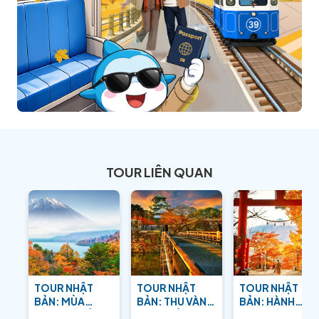
TOUR LIÊN QUAN
TOUR NHẬT
TOUR NHẬT
TOUR NHẬT
BẢN: MÙA
BẢN: THU VÀNG
BẢN: HÀNH
VÀNG XỨ SỞ
TRÊN ĐẤT
TRÌNH TÌM VỀ