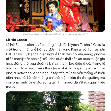
Nagahama Hikiyama – lễ hội kabuki thiếu nhi độc đáo giữa lòng thành phố cổ
Lễ Hội Sanno
Lễ hội Sanno, diễn ra vào tháng 4 tại đền Hiyoshi Taisha ở Ōtsu, là
một trong những lễ hội lâu đời nhất vùng Kansai với lịch sử hơn
1.000 năm. Sự kiện tái hiện nghi lễ Thần đạo cổ xưa, mang ý nghĩa
tri ân các vị thần bảo hộ, cầu cho quốc thái dân an, mưa thuận gió
hòa, đồng thời xua đuổi tà khí và thanh lọc điều ô uế.. Trong lễ
hội, các đoàn rước kiệu thần (mikoshi) di chuyển qua các con
phố, đi kèm theo là các nghi lễ tẩy trần, múa truyền thống và biểu
diễn nhạc lễ. Lễ hội không chỉ thể hiện niềm tin tín ngưỡng mà
còn phản ánh rõ nét đời sống tâm linh người dân Shiga qua nhiều
thế kỷ.