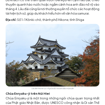
Du khách có thể tham quan vườn Genkyū-en cạnh lâu đài, chèo
thuyền quanh hào nước hoặc ngắm cảnh hoa anh đào nở rộ vào
tháng 4. Lâu đài cũng là nơi thường xuyên tổ chức các hoạt động
tái hiện lịch sử, giúp du khách hiểu hơn về văn hóa samurai.
Địa chỉ:
Số 1-1 Kōnki-chō, thành phố Hikone, tỉnh Shiga
Lâu đài Hikone rực rỡ giữa sắc hoa anh đào mùa xuân
Chùa Enryaku-ji trên Núi Hiei
Chùa Enryaku-ji là một trong những ngôi chùa quan trọng nhất
của Phật giáo Nhật Bản, được UNESCO công nhận là Di sản Thế