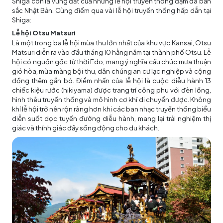
Shiga còn là vùng đất của những lễ hội truyền thống đậm đà bản
sắc Nhật Bản. Cùng điểm qua vài lễ hội truyền thống hấp dẫn tại
Shiga:
Lễ hội Otsu Matsuri
Là một trong ba lễ hội mùa thu lớn nhất của khu vực Kansai, Otsu
Matsuri diễn ra vào đầu tháng 10 hằng năm tại thành phố Ōtsu. Lễ
hội có nguồn gốc từ thời Edo, mang ý nghĩa cầu chúc mưa thuận
gió hòa, mùa màng bội thu, dân chúng an cư lạc nghiệp và cộng
đồng thêm gắn bó. Điểm nhấn của lễ hội là cuộc diễu hành 13
chiếc kiệu rước (hikiyama) được trang trí công phu với đèn lồng,
hình thêu truyền thống và mô hình cơ khí di chuyển được. Không
khí lễ hội trở nên rộn ràng hơn khi các ban nhạc truyền thống biểu
diễn suốt dọc tuyến đường diễu hành, mang lại trải nghiệm thị
giác và thính giác đầy sống động cho du khách.