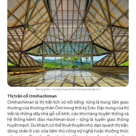
Bảo tàng Miho – nơi nghệ thuật và thiên nhiên giao hòa đầy thi vị
Thị trấn cổ Omihachiman
Omihachiman là thị trấn lịch sử nổi tiếng, từng là trung tâm giao
thương của thương nhân Ōmi trong thời kỳ Edo. Đặc trưng của thị
trấn là những dãy nhà gỗ cổ kính, các kho hàng truyền thống và
hệ thống kênh đào Hachiman-bori – từng là tuyến giao thông
huyết mạch. Du khách có thể thuê thuyền nhỏ dạo quanh thị trấn,
dừng chân ở các cửa tiệm thủ công mỹ nghệ hoặc thưởng thức