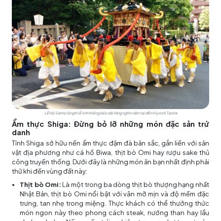
Lễ hội Sanno là nghi lễ linh thiêng kéo dài hàng nghìn năm tại đền Hiyoshi Taisha
Ẩm thực Shiga: Đừng bỏ lỡ những món đặc sản trứ
danh
Tỉnh Shiga sở hữu nền ẩm thực đậm đà bản sắc, gắn liền với sản
vật địa phương như cá hồ Biwa, thịt bò Omi hay rượu sake thủ
công truyền thống. Dưới đây là những món ăn bạn nhất định phải
thử khi đến vùng đất này:
Thịt bò Omi:
Là một trong ba dòng thịt bò thượng hạng nhất
Nhật Bản, thịt bò Omi nổi bật với vân mỡ mịn và độ mềm đặc
trưng, tan nhẹ trong miệng. Thực khách có thể thưởng thức
món ngon này theo phong cách steak, nướng than hay lẩu