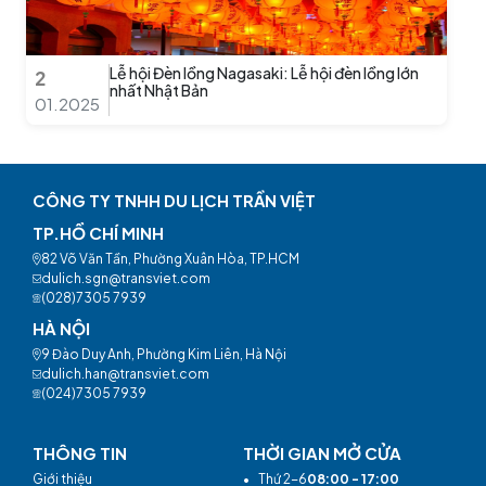
Lễ hội Đèn lồng Nagasaki: Lễ hội đèn lồng lớn
2
nhất Nhật Bản
01.2025
CÔNG TY TNHH DU LỊCH TRẦN VIỆT
TP.HỒ CHÍ MINH
82 Võ Văn Tần, Phường Xuân Hòa, TP.HCM
dulich.sgn@transviet.com
(028)7305 7939
HÀ NỘI
9 Đào Duy Anh, Phường Kim Liên, Hà Nội
dulich.han@transviet.com
(024)7305 7939
THÔNG TIN
THỜI GIAN MỞ CỬA
Giới thiệu
•
Thứ 2-6
08:00 - 17:00