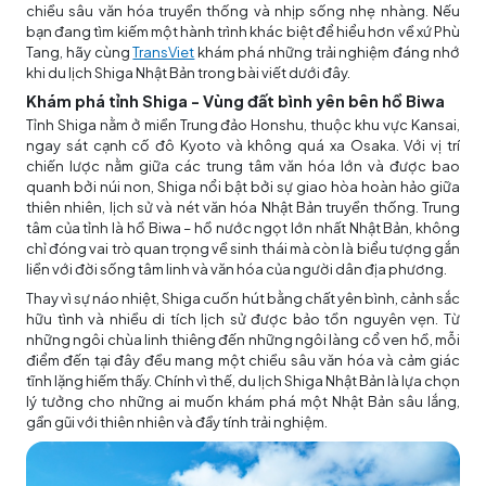
chiều sâu văn hóa truyền thống và nhịp sống nhẹ nhàng. Nếu
bạn đang tìm kiếm một hành trình khác biệt để hiểu hơn về xứ Phù
Tang, hãy cùng
TransViet
khám phá những trải nghiệm đáng nhớ
khi du lịch Shiga Nhật Bản trong bài viết dưới đây.
Khám phá tỉnh Shiga - Vùng đất bình yên bên hồ Biwa
Tỉnh Shiga nằm ở miền Trung đảo Honshu, thuộc khu vực Kansai,
ngay sát cạnh cố đô Kyoto và không quá xa Osaka. Với vị trí
chiến lược nằm giữa các trung tâm văn hóa lớn và được bao
quanh bởi núi non, Shiga nổi bật bởi sự giao hòa hoàn hảo giữa
thiên nhiên, lịch sử và nét văn hóa Nhật Bản truyền thống. Trung
tâm của tỉnh là hồ Biwa – hồ nước ngọt lớn nhất Nhật Bản, không
chỉ đóng vai trò quan trọng về sinh thái mà còn là biểu tượng gắn
liền với đời sống tâm linh và văn hóa của người dân địa phương.
Thay vì sự náo nhiệt, Shiga cuốn hút bằng chất yên bình, cảnh sắc
hữu tình và nhiều di tích lịch sử được bảo tồn nguyên vẹn. Từ
những ngôi chùa linh thiêng đến những ngôi làng cổ ven hồ, mỗi
điểm đến tại đây đều mang một chiều sâu văn hóa và cảm giác
tĩnh lặng hiếm thấy. Chính vì thế, du lịch Shiga Nhật Bản là lựa chọn
lý tưởng cho những ai muốn khám phá một Nhật Bản sâu lắng,
gần gũi với thiên nhiên và đầy tính trải nghiệm.