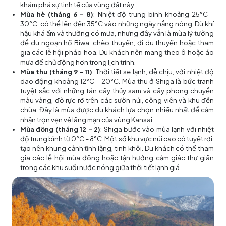
khám phá sự tinh tế của vùng đất này.
Mùa hè (tháng 6 – 8)
: Nhiệt độ trung bình khoảng 25°C –
30°C, có thể lên đến 35°C vào những ngày nắng nóng. Dù khí
hậu khá ẩm và thường có mưa, nhưng đây vẫn là mùa lý tưởng
để du ngoạn hồ Biwa, chèo thuyền, đi du thuyền hoặc tham
gia các lễ hội pháo hoa. Du khách nên mang theo ô hoặc áo
mưa để chủ động hơn trong lịch trình.
Mùa thu (tháng 9 – 11)
: Thời tiết se lạnh, dễ chịu, với nhiệt độ
dao động khoảng 12°C – 20°C. Mùa thu ở Shiga là bức tranh
tuyệt sắc với những tán cây thủy sam và cây phong chuyển
màu vàng, đỏ rực rỡ trên các sườn núi, công viên và khu đền
chùa. Đây là mùa được du khách lựa chọn nhiều nhất để cảm
nhận trọn vẹn vẻ lãng mạn của vùng Kansai.
Mùa đông (tháng 12 – 2)
: Shiga bước vào mùa lạnh với nhiệt
độ trung bình từ 0°C – 8°C. Một số khu vực núi cao có tuyết rơi,
tạo nên khung cảnh tĩnh lặng, tinh khôi. Du khách có thể tham
gia các lễ hội mùa đông hoặc tận hưởng cảm giác thư giãn
trong các khu suối nước nóng giữa thời tiết lạnh giá.