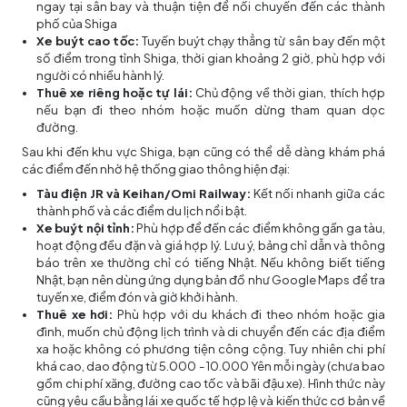
ngay tại sân bay và thuận tiện để nối chuyến đến các thành
phố của Shiga
Xe buýt cao tốc:
Tuyến buýt chạy thẳng từ sân bay đến một
số điểm trong tỉnh Shiga, thời gian khoảng 2 giờ, phù hợp với
người có nhiều hành lý.
Thuê xe riêng hoặc tự lái:
Chủ động về thời gian, thích hợp
nếu bạn đi theo nhóm hoặc muốn dừng tham quan dọc
đường.
Sau khi đến khu vực Shiga, bạn cũng có thể dễ dàng khám phá
các điểm đến nhờ hệ thống giao thông hiện đại:
Tàu điện JR và Keihan/Omi Railway:
Kết nối nhanh giữa các
thành phố và các điểm du lịch nổi bật.
Xe buýt nội tỉnh:
Phù hợp để đến các điểm không gần ga tàu,
hoạt động đều đặn và giá hợp lý. Lưu ý, bảng chỉ dẫn và thông
báo trên xe thường chỉ có tiếng Nhật. Nếu không biết tiếng
Nhật, bạn nên dùng ứng dụng bản đồ như Google Maps để tra
tuyến xe, điểm đón và giờ khởi hành.
Thuê xe hơi:
Phù hợp với du khách đi theo nhóm hoặc gia
đình, muốn chủ động lịch trình và di chuyển đến các địa điểm
xa hoặc không có phương tiện công cộng. Tuy nhiên chi phí
khá cao, dao động từ 5.000 - 10.000 Yên mỗi ngày (chưa bao
gồm chi phí xăng, đường cao tốc và bãi đậu xe). Hình thức này
cũng yêu cầu bằng lái xe quốc tế hợp lệ và kiến thức cơ bản về