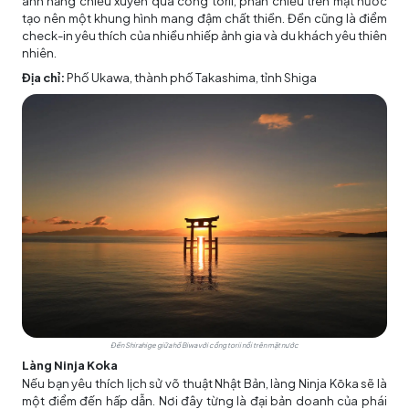
ánh nắng chiếu xuyên qua cổng torii, phản chiếu trên mặt nước
tạo nên một khung hình mang đậm chất thiền. Đền cũng là điểm
check-in yêu thích của nhiều nhiếp ảnh gia và du khách yêu thiên
nhiên.
Địa chỉ:
Phố Ukawa, thành phố Takashima, tỉnh Shiga
Đền Shirahige giữa hồ Biwa với cổng torii nổi trên mặt nước
Làng Ninja Koka
Nếu bạn yêu thích lịch sử võ thuật Nhật Bản, làng Ninja Kōka sẽ là
một điểm đến hấp dẫn. Nơi đây từng là đại bản doanh của phái