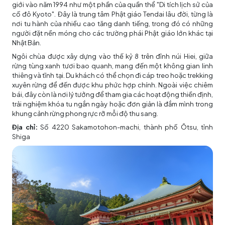
giới vào năm 1994 như một phần của quần thể "Di tích lịch sử của
cố đô Kyoto". Đây là trung tâm Phật giáo Tendai lâu đời, từng là
nơi tu hành của nhiều cao tăng danh tiếng, trong đó có những
người đặt nền móng cho các trường phái Phật giáo lớn khác tại
Nhật Bản.
Ngôi chùa được xây dựng vào thế kỷ 8 trên đỉnh núi Hiei, giữa
rừng tùng xanh tươi bao quanh, mang đến một không gian linh
thiêng và tĩnh tại. Du khách có thể chọn đi cáp treo hoặc trekking
xuyên rừng để đến được khu phức hợp chính. Ngoài việc chiêm
bái, đây còn là nơi lý tưởng để tham gia các hoạt động thiền định,
trải nghiệm khóa tu ngắn ngày hoặc đơn giản là đắm mình trong
khung cảnh rừng phong rực rỡ mỗi độ thu sang.
Địa chỉ:
Số 4220 Sakamotohon-machi, thành phố Ōtsu, tỉnh
Shiga