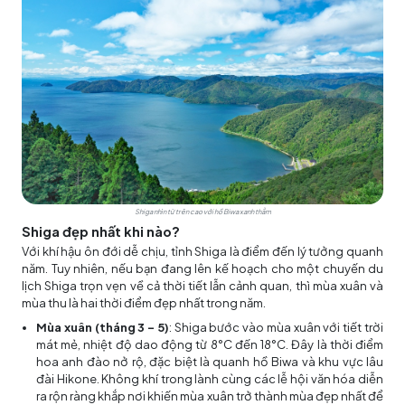
Shiga nhìn từ trên cao với hồ Biwa xanh thẳm
Shiga đẹp nhất khi nào?
Với khí hậu ôn đới dễ chịu, tỉnh Shiga là điểm đến lý tưởng quanh
năm. Tuy nhiên, nếu bạn đang lên kế hoạch cho một chuyến du
lịch Shiga trọn vẹn về cả thời tiết lẫn cảnh quan, thì mùa xuân và
mùa thu là hai thời điểm đẹp nhất trong năm.
Mùa xuân (tháng 3 – 5)
: Shiga bước vào mùa xuân với tiết trời
mát mẻ, nhiệt độ dao động từ 8°C đến 18°C. Đây là thời điểm
hoa anh đào nở rộ, đặc biệt là quanh hồ Biwa và khu vực lâu
đài Hikone. Không khí trong lành cùng các lễ hội văn hóa diễn
ra rộn ràng khắp nơi khiến mùa xuân trở thành mùa đẹp nhất để