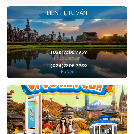
LIÊN HỆ TƯ VẤN
(028)7305 7939
TP.Hồ Chí Minh
(024)7305 7939
Hà Nội