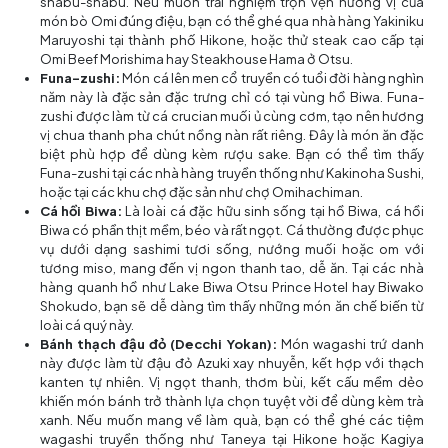
shabu-shabu. Nếu muốn trải nghiệm trọn vẹn hương vị của
món bò Omi đúng điệu, bạn có thể ghé qua nhà hàng Yakiniku
Maruyoshi tại thành phố Hikone, hoặc thử steak cao cấp tại
Omi Beef Morishima hay Steakhouse Hama ở Otsu.
Funa-zushi:
Món cá lên men cổ truyền có tuổi đời hàng nghìn
năm này là đặc sản đặc trưng chỉ có tại vùng hồ Biwa. Funa-
zushi được làm từ cá crucian muối ủ cùng cơm, tạo nên hương
vị chua thanh pha chút nồng nàn rất riêng. Đây là món ăn đặc
biệt phù hợp để dùng kèm rượu sake. Bạn có thể tìm thấy
Funa-zushi tại các nhà hàng truyền thống như Kakinoha Sushi,
hoặc tại các khu chợ đặc sản như chợ Omihachiman.
Cá hồi Biwa:
Là loài cá đặc hữu sinh sống tại hồ Biwa, cá hồi
Biwa có phần thịt mềm, béo và rất ngọt. Cá thường được phục
vụ dưới dạng sashimi tươi sống, nướng muối hoặc om với
tương miso, mang đến vị ngon thanh tao, dễ ăn. Tại các nhà
hàng quanh hồ như Lake Biwa Otsu Prince Hotel hay Biwako
Shokudo, bạn sẽ dễ dàng tìm thấy những món ăn chế biến từ
loài cá quý này.
Bánh thạch đậu đỏ (Decchi Yokan):
Món wagashi trứ danh
này được làm từ đậu đỏ Azuki xay nhuyễn, kết hợp với thạch
kanten tự nhiên. Vị ngọt thanh, thơm bùi, kết cấu mềm dẻo
khiến món bánh trở thành lựa chọn tuyệt vời để dùng kèm trà
xanh. Nếu muốn mang về làm quà, bạn có thể ghé các tiệm
wagashi truyền thống như Taneya tại Hikone hoặc Kagiya