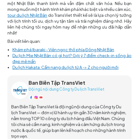
một Nhật Bản thanh bình mà vẫn đậm chất văn hóa. Nếu bạn
mong muốn một hành trình khám phá khác biệt và nhiều cảm xúc,
tour du lịch Nhật Bản
do TransViet thiết kế sẽ là lựa chọn lý tưởng
với lịch trình tối ưu, dịch vụ tận tâm và trải nghiệm đáng nhớ. Hãy
liên hệ chúng tôi ngay hôm nay để nhận những ưu đãi hấp dẫn
nhất!
Bài viết liên quan:
Khám phá Ibaraki - Viên ngọc thô phía Đông Nhật Bản
Du lịch Mie Nhật Bản có gì hot? Gợi ý 7 điểm check-in sống ảo
đẹp mê mẩn
Du lịch Hakata: Cẩm nang du lịch từ A -> Z cho người mới
Ban Biên Tập TransViet
Đội ngũ nội dung Công ty Du lịch TransViet
Ban Biên Tập TransViet là đội ngũ nội dung của Công ty Du
lịch TransViet — đơn vị lữ hành uy tín gần 30 năm kinh nghiệm,
nằm trong TOP 10 công ty du lịch hàng đầu Việt Nam. Chúng
tôi chia sẻ cẩm nang, kinh nghiệm và cảm hứng du lịch trong
nước & quốc tế, giúp bạn lên kế hoạch cho những hành trình
trọn vẹn.