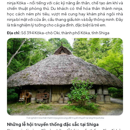
ninja Kōka – nổi tiếng với các kỹ năng ẩn thân, chế tạo ám khí và
chiến thuật phòng thủ. Du khách có thể hóa thân thành ninja,
học cách ném phi tiêu, vượt mê cung hay khám phá ngôi nhà
ninja bí mật với cửa ẩn, cầu thang giấu kín và bẫy thông minh. Đây
là trải nghiệm lý tưởng cho cả gia đình, đặc biệt là trẻ em.
Địa chỉ:
Số 394 Kōka-chō Oki, thành phố Kōka, tỉnh Shiga
Trải nghiệm hóa thân thành ninja giữa vùng đất truyền thuyết tại làng Ninja Kōka
Những lễ hội truyền thống đặc sắc tại Shiga