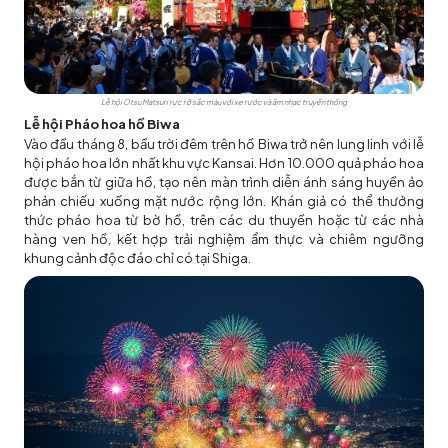
Lễ hội Otsu Matsuri rực rỡ sắc màu với xe rước và âm nhạc truyền thống
Lễ hội Pháo hoa hồ Biwa
Vào đầu tháng 8, bầu trời đêm trên hồ Biwa trở nên lung linh với lễ
hội pháo hoa lớn nhất khu vực Kansai. Hơn 10.000 quả pháo hoa
được bắn từ giữa hồ, tạo nên màn trình diễn ánh sáng huyền ảo
phản chiếu xuống mặt nước rộng lớn. Khán giả có thể thưởng
thức pháo hoa từ bờ hồ, trên các du thuyền hoặc từ các nhà
hàng ven hồ, kết hợp trải nghiệm ẩm thực và chiêm ngưỡng
khung cảnh độc đáo chỉ có tại Shiga.