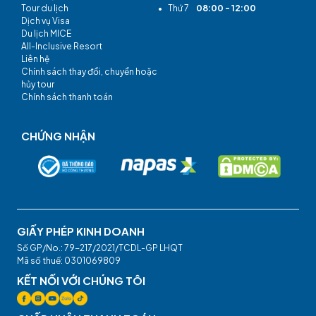
Tour du lịch
•
Thứ 7
08:00 - 12:00
Dịch vụ Visa
Du lịch MICE
All-Inclusive Resort
Liên hệ
Chính sách thay đổi, chuyển hoặc
hủy tour
Chính sách thanh toán
CHỨNG NHẬN
GIẤY PHÉP KINH DOANH
Số GP/No.: 79-217/2021/TCDL-GP LHQT
Mã số thuế: 0301069809
KẾT NỐI VỚI CHÚNG TÔI