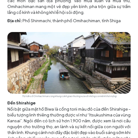
các món đặc sản địa phương. Vào mùa xuân và mùa thu,
Omihachiman mang một vẻ đẹp yên bình, pha trộn giữa sự trầm
lắng cổ kính và không khí lễ hội sôi động.
Địa chỉ:
Phố Shinmachi, thành phố Omihachiman, tỉnh Shiga
Thị trấn cổ Omihachiman cùng khung cảnh giao thương xưa với những con kênh thơ mộng
Đền Shirahige
Nổi bật giữa mặt hồ Biwa là cổng torii màu đỏ của đền Shirahige –
biểu tượng linh thiêng thường được ví như “Itsukushima của vùng
Kansai”. Ngôi đền có lịch sử hơn 1.900 năm, được xem là nơi cầu
nguyện cho trường thọ, an lành và sự kết nối giữa con người với
thần linh. Khung cảnh nơi đây đặc biệt đẹp vào buổi sáng sớm khi