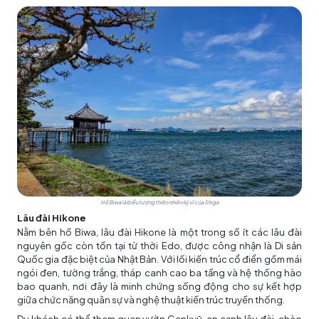
Hồ Biwa là biểu tượng thiên nhiên kỳ vĩ của Shiga
Lâu đài Hikone
Nằm bên hồ Biwa, lâu đài Hikone là một trong số ít các lâu đài
nguyên gốc còn tồn tại từ thời Edo, được công nhận là Di sản
Quốc gia đặc biệt của Nhật Bản. Với lối kiến trúc cổ điển gồm mái
ngói đen, tường trắng, tháp canh cao ba tầng và hệ thống hào
bao quanh, nơi đây là minh chứng sống động cho sự kết hợp
giữa chức năng quân sự và nghệ thuật kiến trúc truyền thống.