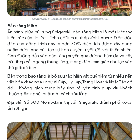
Chùa Enryaku-ji – Di sản Thế giới linh thiêng giữa rừng xanh trên núi Hiei
Bảo tàng Miho
Ẩn mình giữa núi rừng Shigaraki, bảo tàng Miho là một kiệt tác
kiến trúc của I. M. Pei – “cha đẻ” kim tự tháp kính Louvre. Điểm độc
đáo của công trình này là hơn 80% diện tích được xây dựng
ngầm dưới lòng núi, tạo sự hòa quyện tuyệt đối với thiên nhiên.
Con đường dẫn vào bảo tàng xuyên qua đường hầm đá và cây
cầu thép vắt ngang thung lũng, mang đến cảm giác như lạc vào
thế giới cổ tích.
Bên trong bảo tàng là bộ sưu tập hiện vật quý hiếm từ nhiều nền
văn hóa khác nhau như Ai Cập, Hy Lạp, Trung Hoa và Nhật Bản cổ
đại,... Không gian trưng bày tinh tế, yên tĩnh giúp du khách
thưởng lãm nghệ thuật một cách sâu lắng.
Địa chỉ:
Số 300 Momodani, thị trấn Shigaraki, thành phố Kōka,
tỉnh Shiga