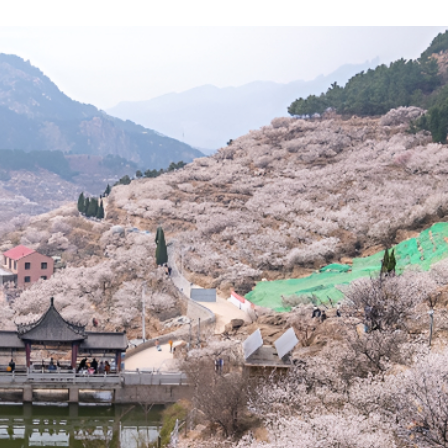
háng 5 đến tháng 10. Đây là lúc thời tiết khô ráo, nắng đẹp
n của đầu xuân hay cái rét buốt đặc trưng mùa đông, khoả
o núi hay dạo phố cổ. Đặc biệt, tháng 7 và tháng 8 là thờ
hực lớn nhất châu Á, mang đến không khí náo nhiệt và s
 dần ấm áp nhưng sáng sớm và tối vẫn còn hơi se lạnh, k
y không phải thời điểm sôi động nhất nhưng lại khoác lên
nhàng của Thanh Đảo. Nếu bạn chọn đi vào mùa này, chuẩ
, không khí trở nên rét lạnh hơn. Đây là khoảng thời gian 
 đủ trang phục giữ ấm để thoải mái tận hưởng nhịp sống c