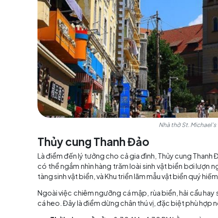
thưởng thức các buổi hòa nhạc và sự kiện văn 
tiện để kết hợp tham quan và khám phá ẩm th
Thời gian mở cửa:
7:00 - 18:00
Địa chỉ:
Quận Shinan, Thanh Đảo, Sơn Đô
Giá vé:
Miễn phí