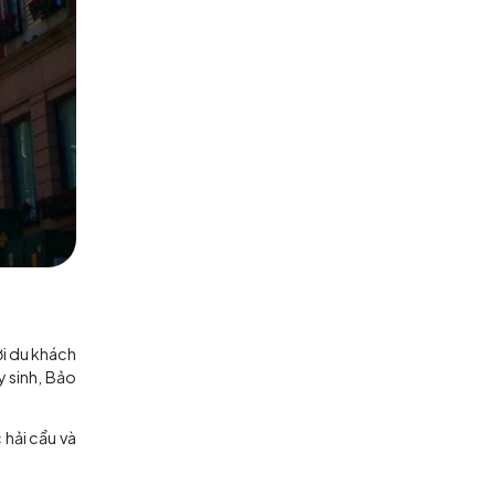
ác con phố đi bộ sầm uất, thuận