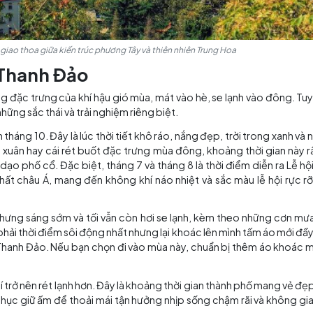
nh Đảo, nơi giao thoa giữa kiến trúc phương Tây và thiên nhiên Trun
u lịch Thanh Đảo
n hòa, mang đặc trưng của khí hậu gió mùa, mát vào hè, s
ang đến những sắc thái và trải nghiệm riêng biệt.