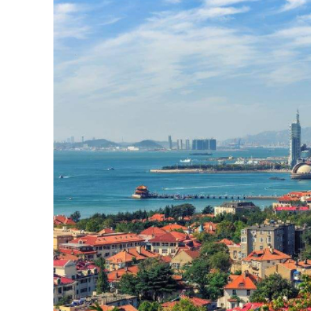
Không chỉ dừng lại ở đó, thành phố còn sở hữu
nghiệm du lịch đa dạng từ thư giãn, trekking đ
làm nên sức hút riêng biệt, khiến Thanh Đảo 