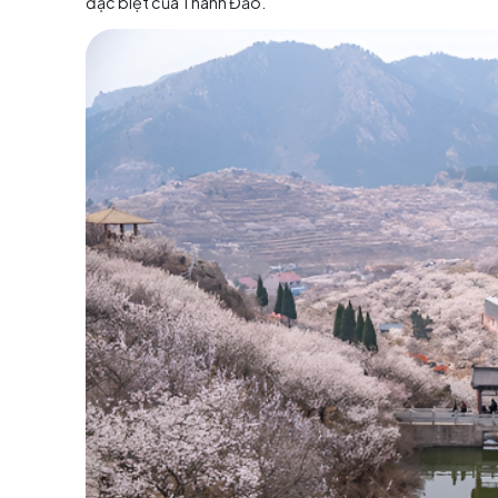
Mùa lý tưởng nhất để du lịch Thanh Đảo là từ t
chịu. Không còn những cơn mưa ướt át, gió lớ
cho các hoạt động ngoài trời như tắm biển, le
Đảo, một trong những sự kiện văn hóa – ẩm t
phường.
Đầu xuân, từ tháng 3 đến tháng 4, thời tiết
mang đặc trưng của mùa xuân ven biển. Mùa nà
giúp bạn cảm nhận được sự tươi mới và nhẹ 
che mưa nhỏ sẽ giúp chuyến đi thêm trọn vẹn.
Cuối thu và mùa đông, từ tháng 11 đến tháng 2
và thanh bình hiếm thấy. Bạn chỉ cần chuẩn bị
đặc biệt của Thanh Đảo.