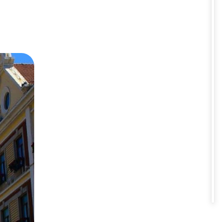
thiên nhiên tươi đẹp. Hãy cùng
 giữa lòng thành phố Thanh Đảo.
, tạo nên không gian vừa trang
niệm với kiến trúc độc đáo hoặc