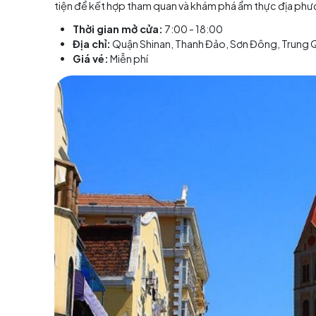
Thanh Đảo rực r
Khám phá địa điểm tham 
Thanh Đảo sở hữu nhiều điểm tham quan hấp dẫ
khám phá một số địa danh tiêu biểu mà bạn khô
Nhà thờ Thanh Đảo St. Micha
Nhà thờ St. Michael’s nổi bật với kiến trúc Go
Công trình có hai tháp chuông cao, các cửa s
nghiêm vừa lãng mạn.
Khi tham quan nhà thờ, du khách có thể trải n