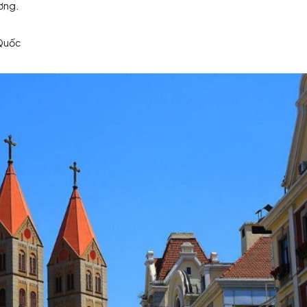
ỡ sắc hoa, khí trời trong lành, thích hợp để dạo chơi và ngắm cảnh.
quan nổi tiếng tại Thanh Đảo
n, từ những công trình kiến trúc cổ kính đến cảnh quan 
ng nên bỏ lỡ khi đặt chân đến vùng đất này.
el's Cathedral
thic độc đáo, là biểu tượng của lịch sử và văn hóa châu Âu
ổ kính màu rực rỡ và những đường nét điêu khắc tinh xảo
ghiệm cảm giác hòa mình vào lịch sử lâu đời, chụp ảnh lưu 