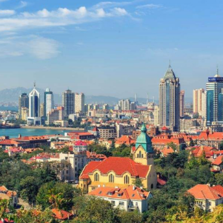
 hệ thống núi rừng nguyên sinh như Lão Sơn và các khu cô
ến khám phá di sản văn hóa. Chính sự dung hòa giữa thiên n
trở thành điểm dừng chân khó quên trong hành trình khám 