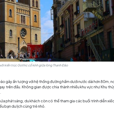
hóa được tổ chức định kỳ tại đây. Nhà thờ cũng gần với c
ực địa phương.
ng, Trung Quốc