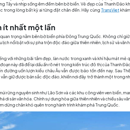
 biển phía Đông Trung Quốc, nơi thu hút du khách bởi sự 
dấu ấn phương Tây và nhịp sống êm đềm bên bờ biển. Vẻ 
ượng sâu sắc trong lòng bất kỳ ai từng đặt chân đến. Hã
 Đảo!
n đến ít nhất một lần
h phố cảng quan trọng nằm bên bờ biển phía Đông Trung Qu
iểm đến du lịch nổi bật với sự pha trộn độc đáo giữa thiên 
ảo nổi tiếng với những bãi tắm đẹp, làn nước trong xan
kỷ 19, giai đoạn này đã để lại dấu ấn rõ nét trong kiến trúc
 những tuyến đường uốn lượn kiểu châu Âu vẫn được bảo 
ch sử nhưng vẫn giữ được bản sắc độc đáo, khiến nơi đây 