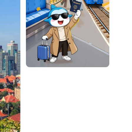
ng viên ven biển, mang đến trải
hiên và chiều sâu văn hóa ấy đã
phá Trung Quốc.