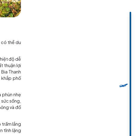
g Hoa
e lạnh vào đông. Tuy có thể du