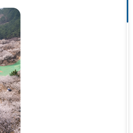
, trời trong xanh và nhiệt độ dễ
ng thời gian này rất thuận lợi
i điểm diễn ra Lễ hội Bia Thanh
ắc màu lễ hội rực rỡ khắp phố
èm theo những cơn mưa phùn nhẹ
 mình tấm áo mới đầy sức sống,
n bị thêm áo khoác mỏng và đồ
thành phố mang vẻ đẹp trầm lắng
hậm rãi và không gian tĩnh lặng