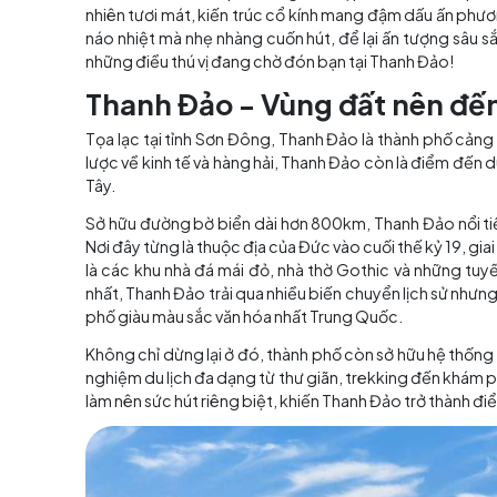
Mục lục
Thanh Đảo là thành phố cảng xinh đẹp nằm ven
nhiên tươi mát, kiến trúc cổ kính mang đậm 
náo nhiệt mà nhẹ nhàng cuốn hút, để lại ấn t
những điều thú vị đang chờ đón bạn tại Thanh
Thanh Đảo - Vùng đất nê
Tọa lạc tại tỉnh Sơn Đông, Thanh Đảo là thàn
lược về kinh tế và hàng hải, Thanh Đảo còn là đ
Tây.
Sở hữu đường bờ biển dài hơn 800km, Thanh Đ
Nơi đây từng là thuộc địa của Đức vào cuối thế 
là các khu nhà đá mái đỏ, nhà thờ Gothic và
nhất, Thanh Đảo trải qua nhiều biến chuyển lị
phố giàu màu sắc văn hóa nhất Trung Quốc.