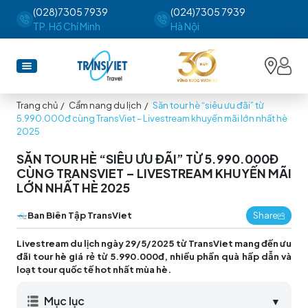
(028)7305 7939
(024)7305 7939
TP. Hồ Chí Minh
Hà Nội
Trang chủ
/
Cẩm nang du lịch
/
Săn tour hè “siêu ưu đãi” từ
5.990.000đ cùng TransViet – Livestream khuyến mãi lớn nhất hè
2025
SĂN TOUR HÈ “SIÊU ƯU ĐÃI” TỪ 5.990.000Đ
CÙNG TRANSVIET – LIVESTREAM KHUYẾN MÃI
LỚN NHẤT HÈ 2025
Ban Biên Tập TransViet
Share
Livestream du lịch ngày 29/5/2025 từ TransViet mang đến ưu
đãi tour hè giá rẻ từ 5.990.000đ, nhiều phần quà hấp dẫn và
loạt tour quốc tế hot nhất mùa hè.
Mục lục
▼