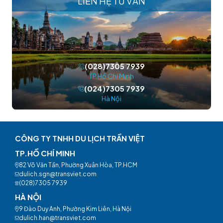
LIÊN HỆ TƯ VẤN
(028)7305 7939
TP.Hồ Chí Minh
(024)7305 7939
Hà Nội
CÔNG TY TNHH DU LỊCH TRẦN VIỆT
TP.HỒ CHÍ MINH
82 Võ Văn Tần, Phường Xuân Hòa, TP.HCM
dulich.sgn@transviet.com
(028)7305 7939
HÀ NỘI
9 Đào Duy Anh, Phường Kim Liên, Hà Nội
dulich.han@transviet.com