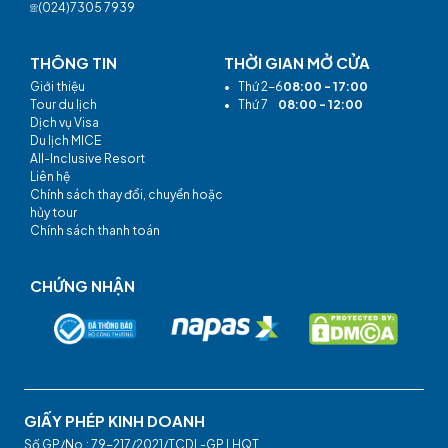
(024)7305 7939
THÔNG TIN
THỜI GIAN MỞ CỬA
Giới thiệu
•
Thứ 2-6
08:00 - 17:00
Tour du lịch
•
Thứ 7
08:00 - 12:00
Dịch vụ Visa
Du lịch MICE
All-Inclusive Resort
Liên hệ
Chính sách thay đổi, chuyển hoặc
hủy tour
Chính sách thanh toán
CHỨNG NHẬN
GIẤY PHÉP KINH DOANH
Số GP/No.: 79-217/2021/TCDL-GP LHQT