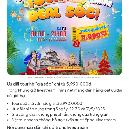
Livestream đặc biệt dịp Quốc tế Thiếu nhi: "Săn tour hè - Share deal sốc"
Ưu đãi tour hè "giá sốc" chỉ từ 5.990.000đ
Trong khung giờ livestream, TransViet mang đến hàng loạt ưu đãi
có giới hạn:
Tour quốc tế với mức giá từ 5.990.000đ
Ưu đãi chỉ áp dụng trong 3 ngày: 29, 30 và 31/5/2025
Giá công khai, không phụ phí ẩn, không qua trung gian
Đặt tour nhanh chóng, hỗ trợ tư vấn trực tiếp sau livestream
Nội dung hấp dẫn chỉ có trong livestream