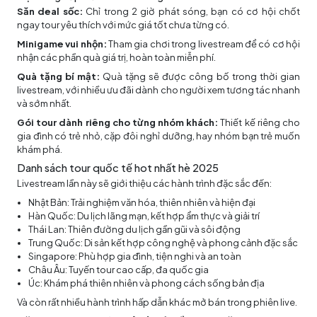
Săn deal sốc:
Chỉ trong 2 giờ phát sóng, bạn có cơ hội chốt
ngay tour yêu thích với mức giá tốt chưa từng có.
Minigame vui nhộn:
Tham gia chơi trong livestream để có cơ hội
nhận các phần quà giá trị, hoàn toàn miễn phí.
Quà tặng bí mật:
Quà tặng sẽ được công bố trong thời gian
livestream, với nhiều ưu đãi dành cho người xem tương tác nhanh
và sớm nhất.
Gói tour dành riêng cho từng nhóm khách:
Thiết kế riêng cho
gia đình có trẻ nhỏ, cặp đôi nghỉ dưỡng, hay nhóm bạn trẻ muốn
khám phá.
Danh sách tour quốc tế hot nhất hè 2025
Livestream lần này sẽ giới thiệu các hành trình đặc sắc đến:
Nhật Bản: Trải nghiệm văn hóa, thiên nhiên và hiện đại
Hàn Quốc: Du lịch lãng mạn, kết hợp ẩm thực và giải trí
Thái Lan: Thiên đường du lịch gần gũi và sôi động
Trung Quốc: Di sản kết hợp công nghệ và phong cảnh đặc sắc
Singapore: Phù hợp gia đình, tiện nghi và an toàn
Châu Âu: Tuyến tour cao cấp, đa quốc gia
Úc: Khám phá thiên nhiên và phong cách sống bản địa
Và còn rất nhiều hành trình hấp dẫn khác mở bán trong phiên live.