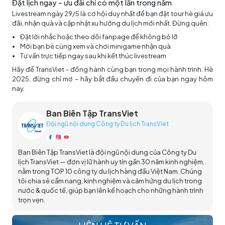
Đặt lịch ngay – ưu đãi chỉ có một lần trong năm
Livestream ngày 29/5 là cơ hội duy nhất để bạn đặt tour hè giá ưu
đãi, nhận quà và cập nhật xu hướng du lịch mới nhất. Đừng quên:
Đặt lời nhắc hoặc theo dõi fanpage để không bỏ lỡ
Mời bạn bè cùng xem và chơi minigame nhận quà
Tư vấn trực tiếp ngay sau khi kết thúc livestream
Hãy để TransViet – đồng hành cùng bạn trong mọi hành trình. Hè
2025, đừng chỉ mơ – hãy bắt đầu chuyến đi của bạn ngay hôm
nay.
Ban Biên Tập TransViet
Đội ngũ nội dung Công ty Du lịch TransViet
Ban Biên Tập TransViet là đội ngũ nội dung của Công ty Du
lịch TransViet — đơn vị lữ hành uy tín gần 30 năm kinh nghiệm,
nằm trong TOP 10 công ty du lịch hàng đầu Việt Nam. Chúng
tôi chia sẻ cẩm nang, kinh nghiệm và cảm hứng du lịch trong
nước & quốc tế, giúp bạn lên kế hoạch cho những hành trình
trọn vẹn.