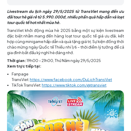
Livestream du lịch ngày 29/5/2025 từ TransViet mang đến ưu
đãi tour hè giá rẻ từ 5.990.000đ, nhiều phần quà hấp dẫn và loạt
tour quốc tế hot nhất mùa hè.
TransViet khởi động mùa hè 2025 bằng một sự kiện livestream
đặc biệt nhằm mang đến hàng loạt tour quốc tế giá ưu đãi, kết
hợp cùng minigame hấp dẫn và quà tặng giá trị. Sự kiện đồng thời
chào mừng ngày Quốc tế Thiếu nhi 1/6 – thời điểm lý tưởng để cả
gia đình bắt đầu kỳ nghỉ hè đáng nhớ.
Thời gian:
19h00 – 21h00, Thứ Năm ngày 29/5/2025
Xem trực tiếp tại:
Fanpage
TransViet:
https://www.facebook.com/DuLichTransViet
TikTok TransViet:
https://www.tiktok.com/@transviet