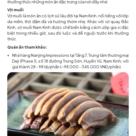
thưởng thức những món ăn đặc trưng của nơi đây nhé:
Vịt muối
Vịt muối là món ăn có lịch sử lâu đời tại Nam Kinh, nổi tiếng với lớp
da mềm, thịt đậm đà và hương thơm nhẹ. Khác với vịt quay Bắc
Kinh, vịt muối Nam Kinh được chế biến bằng cách ướp gia vị đặc
biệt trong nhiều giờ, sau đó luộc và để nguội trước khi thưởng
thức.
Quán ăn tham khảo:
Nhà hàng Nanjing Impressions tại Tầng 7, Trung tâm thương mại
Deji (Phase 1), số 18 đường Trung Sơn, Huyền Vũ, Nam Kinh, với
giá thành 28 - 98 tệ/phần (~98.000 - 345.000 VNĐ/phần).