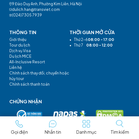
9 Đào Duy Anh, Phường Kim Liên, Hà Nội
dulich.han@transviet.com
(024)7305 7939
THÔNG TIN
THỜI GIAN MỞ CỬA
Giới thiệu
•
Thứ 2-6
08:00 - 17:00
Tour du lịch
•
Thứ 7
08:00 - 12:00
Dịch vụ Visa
Du lịch MICE
All-Inclusive Resort
Liên hệ
Chính sách thay đổi, chuyển hoặc
hủy tour
Chính sách thanh toán
CHỨNG NHẬN
Gọi điện
Nhắn tin
Danh mục
Tìm kiếm