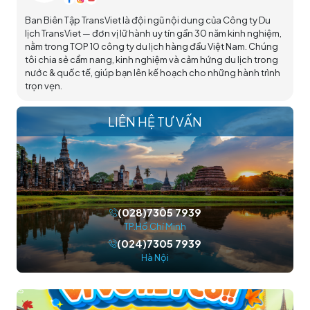
Ban Biên Tập TransViet là đội ngũ nội dung của Công ty Du
lịch TransViet — đơn vị lữ hành uy tín gần 30 năm kinh nghiệm,
nằm trong TOP 10 công ty du lịch hàng đầu Việt Nam. Chúng
tôi chia sẻ cẩm nang, kinh nghiệm và cảm hứng du lịch trong
nước & quốc tế, giúp bạn lên kế hoạch cho những hành trình
trọn vẹn.
LIÊN HỆ TƯ VẤN
(028)7305 7939
TP.Hồ Chí Minh
(024)7305 7939
Hà Nội