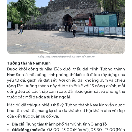
Cổng Trung Hoa là cổng lớn nhất của thành cổ Nam Kinh
Tường thành Nam Kinh
Được khởi công từ năm 1366 dưới triều đại Minh, Tường thành
Nam Kinh là một công trình phòng thủ kiên cố được xây dựng chủ
yếu từ đá, gạch và đất sét. Với chiều dài khoảng 35m và chiều
rộng 12m, tường thành này được thiết kế với 13 cổng chính, mỗi
cổng đều có các tháp canh cao, đảm bảo giám sát và phòng thủ
trước các mối đe dọa từ bên ngoài.
Mặc dù đã trải qua nhiều thế kỷ, Tường thành Nam Kinh vẫn được
bảo tồn khá tốt, mang lại cho du khách cơ hội khám phá vẻ đẹp
của kiến trúc quân sự cổ xưa.
Địa chỉ:
Trung tâm thành phố Nam Kinh, tỉnh Giang Tô
Giờ đóng/mở cửa
: 08:00 - 18:00 (Mùa hè); 08:30 - 17:00 (Mùa