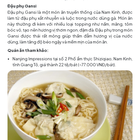
Đậu phụ Gansi
Đậu phụ Gansi là một món ăn truyền thống của Nam Kinh, được
làm từ đậu phụ xắt nhuyễn và luộc trong nước dùng gà. Món ăn
này thường đi kèm với nhiều loại topping như nấm, măng, tôm
bóc vỏ, tạo nên hương vị thơm ngon, đậm đà. Đậu phụ trong món
Gansi được thái rất mỏng giúp thấm đẫm hương vị của nước
dùng, làm tăng độ béo ngậy và mềm mịn của món ăn.
Quán ăn tham khảo:
Nanjing Impressions tại số 2 Phố ẩm thực Shiziqiao, Nam Kinh,
tỉnh Giang Tô, giá thành 22 tệ/bát (~77.000 VNĐ/bát).