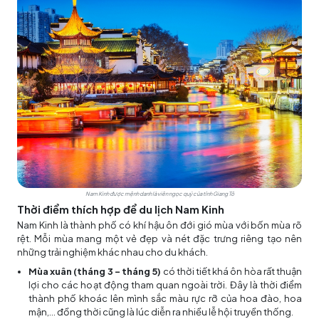
Nam Kinh được mệnh danh là viên ngọc quý của tỉnh Giang Tô
Thời điểm thích hợp để du lịch Nam Kinh
Nam Kinh là thành phố có khí hậu ôn đới gió mùa với bốn mùa rõ
rệt. Mỗi mùa mang một vẻ đẹp và nét đặc trưng riêng tạo nên
những trải nghiệm khác nhau cho du khách.
Mùa xuân (tháng 3 – tháng 5)
có thời tiết khá ôn hòa rất thuận
lợi cho các hoạt động tham quan ngoài trời. Đây là thời điểm
thành phố khoác lên mình sắc màu rực rỡ của hoa đào, hoa
mận,... đồng thời cũng là lúc diễn ra nhiều lễ hội truyền thống.