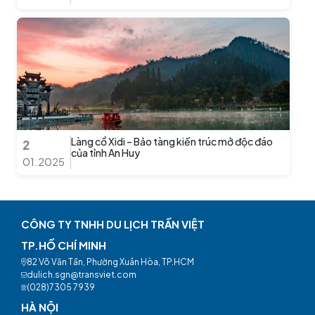
Làng cổ Xidi – Bảo tàng kiến trúc mở độc đáo
2
của tỉnh An Huy
01.2025
CÔNG TY TNHH DU LỊCH TRẦN VIỆT
TP.HỒ CHÍ MINH
82 Võ Văn Tần, Phường Xuân Hòa, TP.HCM
dulich.sgn@transviet.com
(028)7305 7939
HÀ NỘI