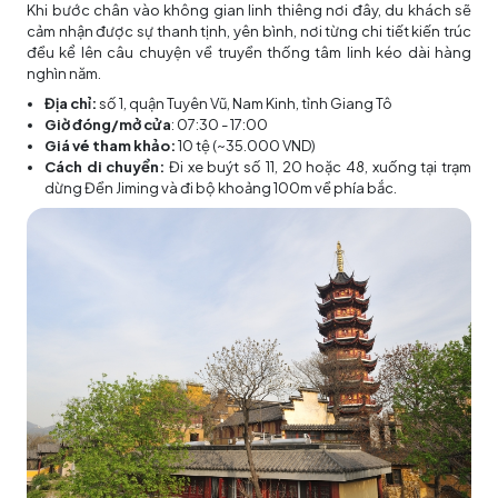
Khi bước chân vào không gian linh thiêng nơi đây, du khách sẽ
cảm nhận được sự thanh tịnh, yên bình, nơi từng chi tiết kiến trúc
đều kể lên câu chuyện về truyền thống tâm linh kéo dài hàng
nghìn năm.
Địa chỉ:
số 1, quận Tuyên Vũ, Nam Kinh, tỉnh Giang Tô
Giờ đóng/mở cửa
: 07:30 - 17:00
Giá vé tham khảo:
10 tệ (~35.000 VND)
Cách di chuyển:
Đi xe buýt số 11, 20 hoặc 48, xuống tại trạm
dừng Đền Jiming và đi bộ khoảng 100m về phía bắc.