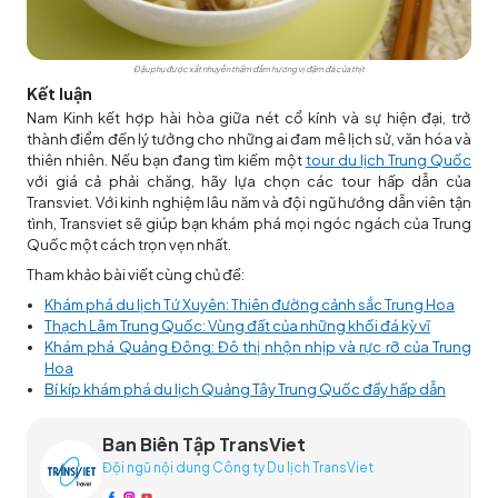
Đậu phụ được xắt nhuyễn thấm đẫm hương vị đậm đà của thịt
Kết luận
Nam Kinh kết hợp hài hòa giữa nét cổ kính và sự hiện đại, trở
thành điểm đến lý tưởng cho những ai đam mê lịch sử, văn hóa và
thiên nhiên. Nếu bạn đang tìm kiếm một
tour du lịch Trung Quốc
với giá cả phải chăng, hãy lựa chọn các tour hấp dẫn của
Transviet. Với kinh nghiệm lâu năm và đội ngũ hướng dẫn viên tận
tình, Transviet sẽ giúp bạn khám phá mọi ngóc ngách của Trung
Quốc một cách trọn vẹn nhất.
Tham khảo bài viết cùng chủ đề:
Khám phá du lịch Tứ Xuyên: Thiên đường cảnh sắc Trung Hoa
Thạch Lâm Trung Quốc: Vùng đất của những khối đá kỳ vĩ
Khám phá Quảng Đông: Đô thị nhộn nhịp và rực rỡ của Trung
Hoa
Bí kíp khám phá du lịch Quảng Tây Trung Quốc đầy hấp dẫn
Ban Biên Tập TransViet
Đội ngũ nội dung Công ty Du lịch TransViet