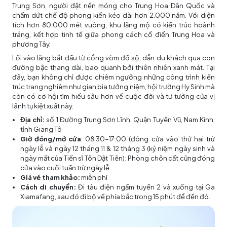
Trung Sơn, người đặt nền móng cho Trung Hoa Dân Quốc và
chấm dứt chế độ phong kiến kéo dài hơn 2.000 năm. Với diện
tích hơn 80.000 mét vuông, khu lăng mộ có kiến trúc hoành
tráng, kết hợp tinh tế giữa phong cách cổ điển Trung Hoa và
phương Tây.
Lối vào lăng bắt đầu từ cổng vòm đồ sộ, dẫn du khách qua con
đường bậc thang dài, bao quanh bởi thiên nhiên xanh mát. Tại
đây, bạn không chỉ được chiêm ngưỡng những công trình kiến
trúc trang nghiêm như gian bia tưởng niệm, hội trường Hy Sinh mà
còn có cơ hội tìm hiểu sâu hơn về cuộc đời và tư tưởng của vị
lãnh tụ kiệt xuất này.
Địa chỉ:
số 1 Đường Trung Sơn Lĩnh, Quận Tuyên Vũ, Nam Kinh,
tỉnh Giang Tô
Giờ đóng/mở cửa
: 08:30-17:00 (đóng cửa vào thứ hai trừ
ngày lễ và ngày 12 tháng 11 & 12 tháng 3 (kỷ niệm ngày sinh và
ngày mất của Tiến sĩ Tôn Dật Tiên); Phòng chôn cất cũng đóng
cửa vào cuối tuần trừ ngày lễ.
Giá vé tham khảo:
miễn phí
Cách di chuyển:
Đi tàu điện ngầm tuyến 2 và xuống tại Ga
Xiamafang, sau đó đi bộ về phía bắc trong 15 phút để đến đó.