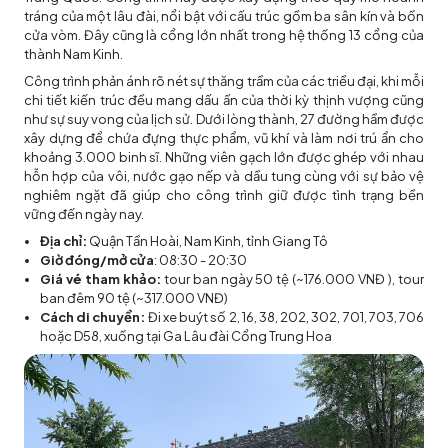
tráng của một lâu đài, nổi bật với cấu trúc gồm ba sân kín và bốn
cửa vòm. Đây cũng là cổng lớn nhất trong hệ thống 13 cổng của
thành Nam Kinh.
Công trình phản ánh rõ nét sự thăng trầm của các triều đại, khi mỗi
chi tiết kiến trúc đều mang dấu ấn của thời kỳ thịnh vượng cũng
như sự suy vong của lịch sử. Dưới lòng thành, 27 đường hầm được
xây dựng để chứa đựng thực phẩm, vũ khí và làm nơi trú ẩn cho
khoảng 3.000 binh sĩ. Những viên gạch lớn được ghép với nhau
hỗn hợp của vôi, nước gạo nếp và dầu tung cùng với sự bảo vệ
nghiêm ngặt đã giúp cho công trình giữ được tình trạng bền
vững đến ngày nay.
Địa chỉ:
Quận Tần Hoài, Nam Kinh, tỉnh Giang Tô
Giờ đóng/mở cửa
: 08:30 - 20:30
Giá vé tham khảo:
tour ban ngày 50 tệ (~176.000 VNĐ ), tour
ban đêm 90 tệ (~317.000 VNĐ)
Cách di chuyển:
Đi xe buýt số 2, 16, 38, 202, 302, 701, 703, 706
hoặc D58, xuống tại Ga Lâu đài Cổng Trung Hoa