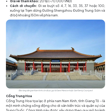
Giá vé tham khảo:
20 tệ (~70.000 VNĐ)
Cách di chuyển:
Đi xe buýt số 4, 7, 16, 33, 35, 37 hoặc 100,
xuống tại Trạm dừng Đường Shengzhou Đường Trung Sơn và
đi bộ khoảng 150m về phía nam.
Bảo tàng dân gian Nam Kinh còn được gọi là Ganxi Mansion hoặc Gan Family Courtyard
Cổng Trung Hoa
Cổng Trung Hoa tọa lạc ở phía nam Nam Kinh, tỉnh Giang Tô - là
một minh chứng sống động cho di sản kiến trúc và quân sự của
Trung Quốc. Công trình này được xây dựng theo quy mô hoành