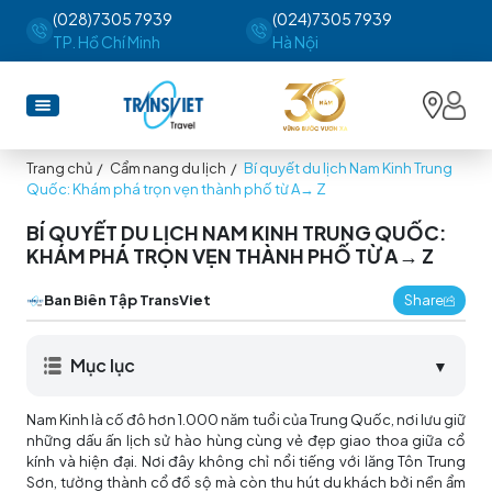
(028)7305 7939
(024)7305 7939
TP. Hồ Chí Minh
Hà Nội
Trang chủ
/
Cẩm nang du lịch
/
Bí quyết du lịch Nam Kinh Trung
Quốc: Khám phá trọn vẹn thành phố từ A→ Z
BÍ QUYẾT DU LỊCH NAM KINH TRUNG QUỐC:
KHÁM PHÁ TRỌN VẸN THÀNH PHỐ TỪ A→ Z
Ban Biên Tập TransViet
Share
Mục lục
▼
Nam Kinh là cố đô hơn 1.000 năm tuổi của Trung Quốc, nơi lưu giữ
những dấu ấn lịch sử hào hùng cùng vẻ đẹp giao thoa giữa cổ
kính và hiện đại. Nơi đây không chỉ nổi tiếng với lăng Tôn Trung
Sơn, tường thành cổ đồ sộ mà còn thu hút du khách bởi nền ẩm