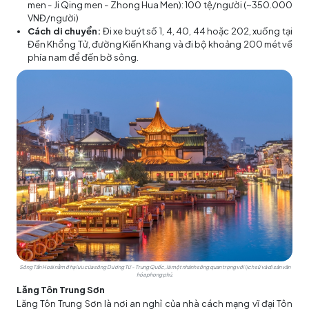
men - Ji Qing men - Zhong Hua Men): 100 tệ/người (~350.000
VNĐ/người)
Cách di chuyển:
Đi xe buýt số 1, 4, 40, 44 hoặc 202, xuống tại
Đền Khổng Tử, đường Kiến Khang và đi bộ khoảng 200 mét về
phía nam để đến bờ sông.
Sông Tần Hoài nằm ở hạ lưu của sông Dương Tử - Trung Quốc, là một nhánh sông quan trọng với lịch sử và di sản văn
hóa phong phú.
Lăng Tôn Trung Sơn
Lăng Tôn Trung Sơn là nơi an nghỉ của nhà cách mạng vĩ đại Tôn