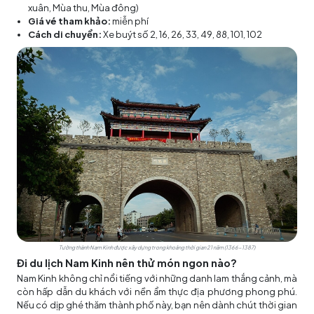
xuân, Mùa thu, Mùa đông)
Giá vé tham khảo:
miễn phí
Cách di chuyển:
Xe buýt số 2, 16, 26, 33, 49, 88, 101, 102
Tường thành Nam Kinh được xây dựng trong khoảng thời gian 21 năm (1366-1387)
Đi du lịch Nam Kinh nên thử món ngon nào?
Nam Kinh không chỉ nổi tiếng với những danh lam thắng cảnh, mà
còn hấp dẫn du khách với nền ẩm thực địa phương phong phú.
Nếu có dịp ghé thăm thành phố này, bạn nên dành chút thời gian