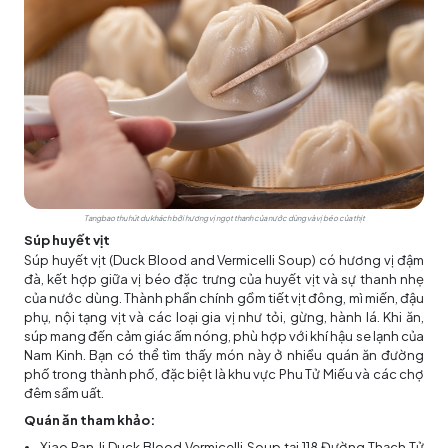
Tangbao thu hút du khách bởi hương vị ngọt thanh của nước dùng và vị béo của thịt
Súp huyết vịt
Súp huyết vịt (Duck Blood and Vermicelli Soup) có hương vị đậm
đà, kết hợp giữa vị béo đặc trưng của huyết vịt và sự thanh nhẹ
của nước dùng. Thành phần chính gồm tiết vịt đông, mì miến, đậu
phụ, nội tạng vịt và các loại gia vị như tỏi, gừng, hành lá. Khi ăn,
súp mang đến cảm giác ấm nóng, phù hợp với khí hậu se lạnh của
Nam Kinh. Bạn có thể tìm thấy món này ở nhiều quán ăn đường
phố trong thành phố, đặc biệt là khu vực Phu Tử Miếu và các chợ
đêm sầm uất.
Quán ăn tham khảo:
Xiao Pan Ji Duck Blood Vermicelli Soup tại 118 Đường Thạch Tử