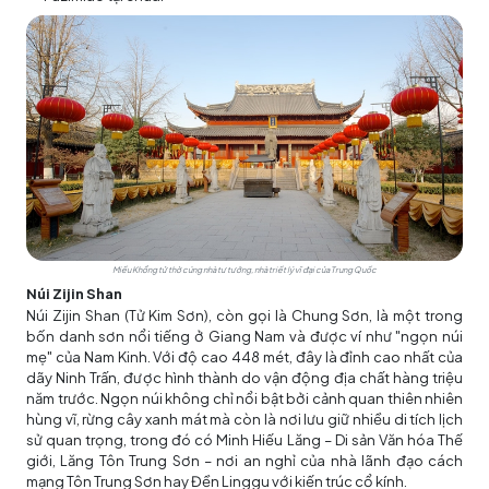
Miếu Khổng tử thờ cúng nhà tư tưởng, nhà triết lý vĩ đại của Trung Quốc
Núi Zijin Shan
Núi Zijin Shan (Tử Kim Sơn), còn gọi là Chung Sơn, là một trong
bốn danh sơn nổi tiếng ở Giang Nam và được ví như "ngọn núi
mẹ" của Nam Kinh. Với độ cao 448 mét, đây là đỉnh cao nhất của
dãy Ninh Trấn, được hình thành do vận động địa chất hàng triệu
năm trước. Ngọn núi không chỉ nổi bật bởi cảnh quan thiên nhiên
hùng vĩ, rừng cây xanh mát mà còn là nơi lưu giữ nhiều di tích lịch
sử quan trọng, trong đó có Minh Hiếu Lăng – Di sản Văn hóa Thế
giới, Lăng Tôn Trung Sơn – nơi an nghỉ của nhà lãnh đạo cách
mạng Tôn Trung Sơn hay Đền Linggu với kiến trúc cổ kính.