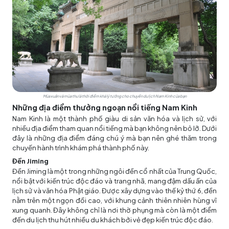
Mùa xuân và mùa thu là thời điểm khá lý tưởng cho chuyến du lịch Nam Kinh của bạn
Những địa điểm thưởng ngoạn nổi tiếng Nam Kinh
Nam Kinh là một thành phố giàu di sản văn hóa và lịch sử, với
nhiều địa điểm tham quan nổi tiếng mà bạn không nên bỏ lỡ. Dưới
đây là những địa điểm đáng chú ý mà bạn nên ghé thăm trong
chuyến hành trình khám phá thành phố này.
Đền Jiming
Đền Jiming là một trong những ngôi đền cổ nhất của Trung Quốc,
nổi bật với kiến trúc độc đáo và trang nhã, mang đậm dấu ấn của
lịch sử và văn hóa Phật giáo. Được xây dựng vào thế kỷ thứ 6, đền
nằm trên một ngọn đồi cao, với khung cảnh thiên nhiên hùng vĩ
xung quanh. Đây không chỉ là nơi thờ phụng mà còn là một điểm
đến du lịch thu hút nhiều du khách bởi vẻ đẹp kiến trúc độc đáo.