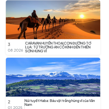
CARAVAN HUYỀN THOẠI CON ĐƯỜNG TƠ
3
LỤA: TỪ TRƯỜNG AN CỔ KÍNH ĐẾN THIÊN
08.2026
SƠN HÙNG VĨ
Núi tuyết Haba: Báu vật trắng hùng vĩ của Vân
2
Nam
01.2025