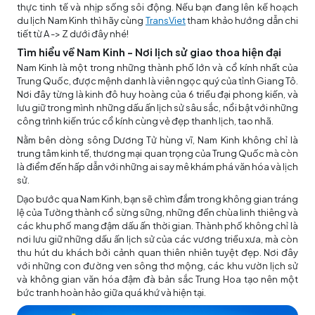
thực tinh tế và nhịp sống sôi động. Nếu bạn đang lên kế hoạch
du lịch Nam Kinh thì hãy cùng
TransViet
tham khảo hướng dẫn chi
tiết từ A -> Z dưới đây nhé!
Tìm hiểu về Nam Kinh - Nơi lịch sử giao thoa hiện đại
Nam Kinh là một trong những thành phố lớn và cổ kính nhất của
Trung Quốc, được mệnh danh là viên ngọc quý của tỉnh Giang Tô.
Nơi đây từng là kinh đô huy hoàng của 6 triều đại phong kiến, và
lưu giữ trong mình những dấu ấn lịch sử sâu sắc, nổi bật với những
công trình kiến trúc cổ kính cùng vẻ đẹp thanh lịch, tao nhã.
Nằm bên dòng sông Dương Tử hùng vĩ, Nam Kinh không chỉ là
trung tâm kinh tế, thương mại quan trọng của Trung Quốc mà còn
là điểm đến hấp dẫn với những ai say mê khám phá văn hóa và lịch
sử.
Dạo bước qua Nam Kinh, bạn sẽ chìm đắm trong không gian tráng
lệ của Tường thành cổ sừng sững, những đền chùa linh thiêng và
các khu phố mang đậm dấu ấn thời gian. Thành phố không chỉ là
nơi lưu giữ những dấu ấn lịch sử của các vương triều xưa, mà còn
thu hút du khách bởi cảnh quan thiên nhiên tuyệt đẹp. Nơi đây
với những con đường ven sông thơ mộng, các khu vườn lịch sử
và không gian văn hóa đậm đà bản sắc Trung Hoa tạo nên một
bức tranh hoàn hảo giữa quá khứ và hiện tại.