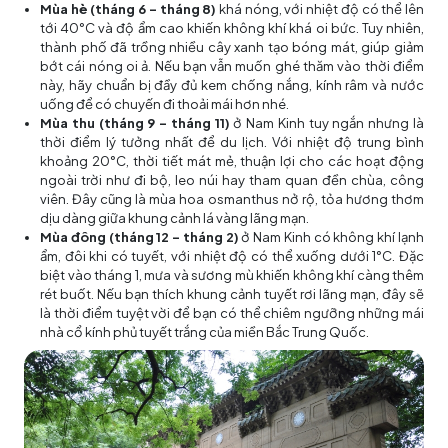
Mùa hè (tháng 6 – tháng 8)
khá nóng, với nhiệt độ có thể lên
tới 40°C và độ ẩm cao khiến không khí khá oi bức. Tuy nhiên,
thành phố đã trồng nhiều cây xanh tạo bóng mát, giúp giảm
bớt cái nóng oi ả. Nếu bạn vẫn muốn ghé thăm vào thời điểm
này, hãy chuẩn bị đầy đủ kem chống nắng, kính râm và nước
uống để có chuyến đi thoải mái hơn nhé.
Mùa thu (tháng 9 – tháng 11)
ở Nam Kinh tuy ngắn nhưng là
thời điểm lý tưởng nhất để du lịch. Với nhiệt độ trung bình
khoảng 20°C, thời tiết mát mẻ, thuận lợi cho các hoạt động
ngoài trời như đi bộ, leo núi hay tham quan đền chùa, công
viên. Đây cũng là mùa hoa osmanthus nở rộ, tỏa hương thơm
dịu dàng giữa khung cảnh lá vàng lãng mạn.
Mùa đông (tháng 12 – tháng 2)
ở Nam Kinh có không khí lạnh
ẩm, đôi khi có tuyết, với nhiệt độ có thể xuống dưới 1°C. Đặc
biệt vào tháng 1, mưa và sương mù khiến không khí càng thêm
rét buốt. Nếu bạn thích khung cảnh tuyết rơi lãng mạn, đây sẽ
là thời điểm tuyệt vời để bạn có thể chiêm ngưỡng những mái
nhà cổ kính phủ tuyết trắng của miền Bắc Trung Quốc.