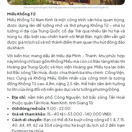
Đền Jiming là một ngôi chùa Phật giáo nhìn ra Tường thành Nam Kinh và Hồ Huyền Vũ.
Miếu Khổng Tử
Miếu Khổng Tử Nam Kinh là một công trình văn hóa quan trọng,
được dựng lên để tưởng nhớ và thờ phụng Khổng Tử – nhà tư
tưởng vĩ đại của Trung Quốc cổ đại. Trải qua nhiều lần hư hại và
trùng tu, đặc biệt sau chiến tranh với Nhật Bản, ngôi đền vẫn giữ
được giá trị lịch sử và trở thành điểm tham quan thu hút đông đảo
du khách.
Với kiến trúc mang dấu ấn triều đại Minh – Thanh, khu phức hợp
này không chỉ bao gồm Khổng Miếu mà còn có Bảo tàng khảo thí
Hoàng gia Trung Quốc và Học viện Hoàng gia. Miếu tọa lạc bên
bờ Bắc sông Tần Hoài, được chia thành ba khu chính: Cổng Viện,
Học Cung và Khổng Miếu. Điểm nhấn của công trình là tượng
đồng Khổng Tử cao 4,8m, nặng 2,5 tấn, thể hiện tầm ảnh hưởng
to lớn của ông đối với nền giáo dục và tư tưởng phương Đông.
Địa chỉ:
nằm trên phố Công Nguyên, bờ bắc sông Tần Hoài
thuộc quận Tần Hoài, Nam Kinh, tỉnh Giang Tô
Giờ đóng/mở cửa
: 9:00 - 22:00
Giá vé tham khảo:
15 - 40 tệ (~53.000 - 140.000 VNĐ)
Cách di chuyển:
Bạn có thể đi Xe buýt công cộng số 1, 4, 7, 15,
40, 44, 49, 62 và 304 cũng như Xe buýt du lịch số 2 đến trạm
Fuzimiao tại chùa.