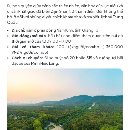
Sự hòa quyện giữa cảnh sắc thiên nhiên, văn hóa của lục triều và
di sản Phật giáo đã biến Zijin Shan trở thành điểm đến không thể
bỏ lỡ đối với những ai yêu thích khám phá và tìm hiểu lịch sử Trung
Quốc.
Địa chỉ:
nằm ở phía đông Nam Kinh, tỉnh Giang Tô
Giờ đóng/mở cửa
: hầu hết các điểm tham quan trên núi có
thời gian mở cửa từ 09:00 - 17:00
Giá vé tham khảo:
100 tệ/người/combo (~350.000
VNĐ/người/combo)
Cách di chuyển:
Đi xe buýt số 20 hoặc 315 và xuống tại bãi
đậu xe của Minh Hiếu Lăng.