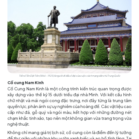
Tiến sĩ Tôn Dật Tiên (1866 - 1925) là người đi đầu vĩ đại của cuộc cách mạng dân chủ Trung Quốc
Cố cung Nam Kinh
Cố Cung Nam Kinh là một công trình kiến trúc quan trọng được
xây dựng vào thế kỷ 15 dưới triều đại nhà Minh. Với kết cấu hình
chữ nhật và mái ngói cong đặc trưng, nơi đây từng là trung tâm
quyền lực, phản ánh sự uy nghiêm của hoàng đế. Các vật liệu cao
cấp như đá, gỗ quý và ngói màu, kết hợp với những đường nét
chạm khắc tinh xảo, tạo nên một không gian vừa trang trọng vừa
nghệ thuật.
Không chỉ mang giá trị lịch sử, cố cung còn là điểm đến lý tưởng
để thư giãn với những khu vườn xanh biếc và ao hồ tĩnh lặng. Tại