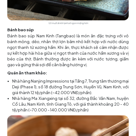
Vịt muối ăn khi lạnh sẽ ngon miệng hơn
Bánh bao súp
Bánh bao súp Nam Kinh (Tangbao) là món ăn đặc trưng với vỏ
bánh mỏng, dẻo, nhân thịt lợn băm nhỏ kết hợp với nước dùng
ngọt thanh từ xương hầm. Khi ăn, thực khách sẽ cảm nhận được
sự kết hợp hài hòa giữa vị ngọt thanh của nước hầm xương và vị
béo của thịt. Bánh thường được ăn kèm với nước tương, giấm
gạo và gừng thái sợi để cân bằng hương vị.
Quán ăn tham khảo:
Nhà hàng Nanjing Impressions tại Tầng 7, Trung tâm thương mại
Deji (Phase 1), số 18 đường Trung Sơn, Huyền Vũ, Nam Kinh, với
giá thành 12 tệ/phần (~42.000 VNĐ/phần).
Nhà hàng Ma Xiangxing tại số 32, đường Bắc Vân Nam, huyện
Cổ Lâu, Nam Kinh, tỉnh Giang Tô, với giá thành khoảng 20 - 40
tệ/phần (~70.000 - 140.000 VNĐ/phần)