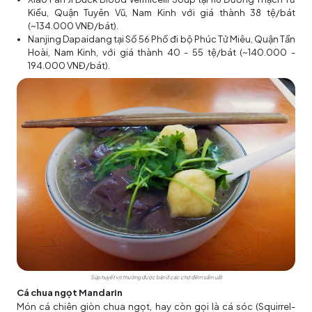
Kiều, Quận Tuyên Vũ, Nam Kinh với giá thành 38 tệ/bát
(~134.000 VNĐ/bát).
Nanjing Dapaidang tại Số 56 Phố đi bộ Phúc Tử Miêu, Quận Tần
Hoài, Nam Kinh, với giá thành 40 - 55 tệ/bát (~140.000 -
194.000 VNĐ/bát).
Súp huyết vịt thường được bán ở các chợ đêm sầm uất
Cá chua ngọt Mandarin
Món cá chiên giòn chua ngọt, hay còn gọi là cá sóc (Squirrel-