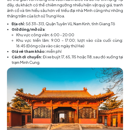
đây, du khách có thể chiêm ngưỡng nhiều hiện vật quý giá, tranh
ảnh cổ và tìm hiểu sâu hơn về triều đại nhà Minh cũng như những
thăng trầm của lịch sử Trung Hoa.
Địa chỉ:
Số 311-313, Quận Tuyên Vũ, Nam Kinh, tỉnh Giang Tô
Giờ đóng/mở cửa
:
Khu vực công viên: 6:00 - 20:00
Khu vực triển lãm: 9:00 – 17:00; lượt vào cửa cuối cùng:
16:45 (Đóng cửa vào các ngày thứ Hai)
Giá vé tham khảo:
miễn phí
Cách di chuyển:
Đi xe buýt 17, 65, 115 hoặc 118, sau đó xuống tại
trạm Minh Cung.