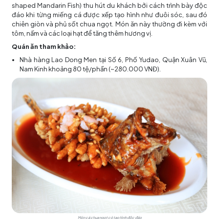
shaped Mandarin Fish) thu hút du khách bởi cách trình bày độc
đáo khi từng miếng cá được xếp tạo hình như đuôi sóc, sau đó
chiên giòn và phủ sốt chua ngọt. Món ăn này thường đi kèm với
tôm, nấm và các loại hạt để tăng thêm hương vị.
Quán ăn tham khảo:
Nhà hàng Lao Dong Men tại Số 6, Phố Yudao, Quận Xuân Vũ,
Nam Kinh khoảng 80 tệ/phần (~280.000 VNĐ).
Món cá chua ngọt có tạo hình độc đáo