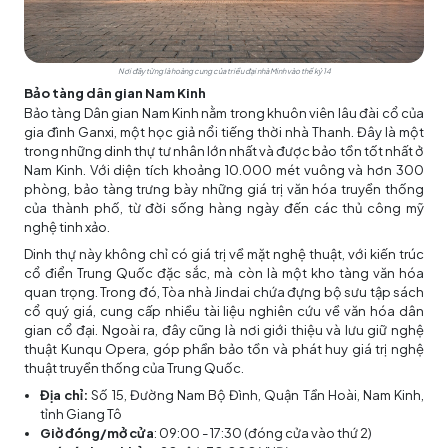
Nơi đây từng là hoàng cung của triều đại nhà Minh vào thế kỷ 14
Bảo tàng dân gian Nam Kinh
Bảo tàng Dân gian Nam Kinh nằm trong khuôn viên lâu đài cổ của
gia đình Ganxi, một học giả nổi tiếng thời nhà Thanh. Đây là một
trong những dinh thự tư nhân lớn nhất và được bảo tồn tốt nhất ở
Nam Kinh. Với diện tích khoảng 10.000 mét vuông và hơn 300
phòng, bảo tàng trưng bày những giá trị văn hóa truyền thống
của thành phố, từ đời sống hàng ngày đến các thủ công mỹ
nghệ tinh xảo.
Dinh thự này không chỉ có giá trị về mặt nghệ thuật, với kiến trúc
cổ điển Trung Quốc đặc sắc, mà còn là một kho tàng văn hóa
quan trọng. Trong đó, Tòa nhà Jindai chứa đựng bộ sưu tập sách
cổ quý giá, cung cấp nhiều tài liệu nghiên cứu về văn hóa dân
gian cổ đại. Ngoài ra, đây cũng là nơi giới thiệu và lưu giữ nghệ
thuật Kunqu Opera, góp phần bảo tồn và phát huy giá trị nghệ
thuật truyền thống của Trung Quốc.
Địa chỉ:
Số 15, Đường Nam Bộ Đình, Quận Tần Hoài, Nam Kinh,
tỉnh Giang Tô
Giờ đóng/mở cửa
: 09:00 - 17:30 (đóng cửa vào thứ 2)