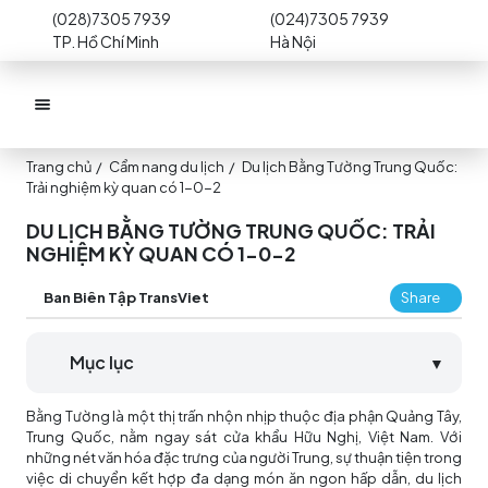
(028)7305 7939
(024)7305 7939
TP. Hồ Chí Minh
Hà Nội
Trang chủ
/
Cẩm nang du lịch
/
Du lịch Bằng Tường Trung Quốc:
Trải nghiệm kỳ quan có 1-0-2
DU LỊCH BẰNG TƯỜNG TRUNG QUỐC: TRẢI
NGHIỆM KỲ QUAN CÓ 1-0-2
Ban Biên Tập TransViet
Share
Mục lục
▼
Bằng Tường là một thị trấn nhộn nhịp thuộc địa phận Quảng Tây,
Trung Quốc, nằm ngay sát cửa khẩu Hữu Nghị, Việt Nam. Với
những nét văn hóa đặc trưng của người Trung, sự thuận tiện trong
việc di chuyển kết hợp đa dạng món ăn ngon hấp dẫn, du lịch