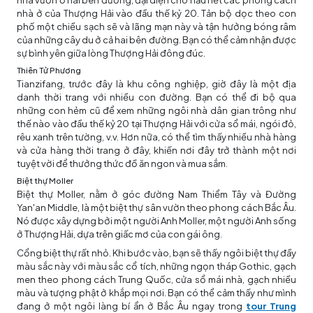
nhà ở của Thượng Hải vào đầu thế kỷ 20. Tản bộ dọc theo con
phố một chiều sạch sẽ và lãng mạn này và tận hưởng bóng râm
của những cây du ở cả hai bên đường. Bạn có thể cảm nhận được
sự bình yên giữa lòng Thượng Hải đông đúc.
Thiên Tử Phương
Tianzifang, trước đây là khu công nghiệp, giờ đây là một địa
danh thời trang với nhiều con đường. Bạn có thể đi bộ qua
những con hẻm cũ để xem những ngôi nhà dân gian trông như
thế nào vào đầu thế kỷ 20 tại Thượng Hải với cửa sổ mái, ngói đỏ,
rêu xanh trên tường, v.v. Hơn nữa, có thể tìm thấy nhiều nhà hàng
và cửa hàng thời trang ở đây, khiến nơi đây trở thành một nơi
tuyệt vời để thưởng thức đồ ăn ngon và mua sắm.
Biệt thự Moller
Biệt thự Moller, nằm ở góc đường Nam Thiểm Tây và Đường
Yan'an Middle, là một biệt thự sân vườn theo phong cách Bắc Âu.
Nó được xây dựng bởi một người Anh Moller, một người Anh sống
ở Thượng Hải, dựa trên giấc mơ của con gái ông.
Cổng biệt thự rất nhỏ. Khi bước vào, bạn sẽ thấy ngôi biệt thự đầy
màu sắc này với màu sắc cổ tích, những ngọn tháp Gothic, gạch
men theo phong cách Trung Quốc, cửa sổ mái nhà, gạch nhiều
màu và tượng phật ở khắp mọi nơi. Bạn có thể cảm thấy như mình
đang ở một ngôi làng bí ẩn ở Bắc Âu ngay trong
tour Trung