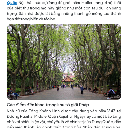
Quốc
. Nội thất thực sự đáng để ghé thăm. Moller trang trí nội thất
của biệt thự trong mơ này giống như một con tàu du lịch sang
trọng. Sàn nhà được lát bằng những thanh gỗ mỏng tạo thành
họa tiết rong biển và tảo bẹ.
Các điểm đến khác trong khu tô giới Pháp
Nhà cũ của Tống Khánh Linh được xây dựng vào năm 1843 tại
Đường Huaihai Middle, Quận Xujiahui. Ngày nay có một bảo tàng
nhỏ với nhiều hiện vật, chủ yếu là về chính trị của Trung Quốc, dẫn
đến việc thành lập chính thức Cộng hòa Nhân dân Trung Hoa.