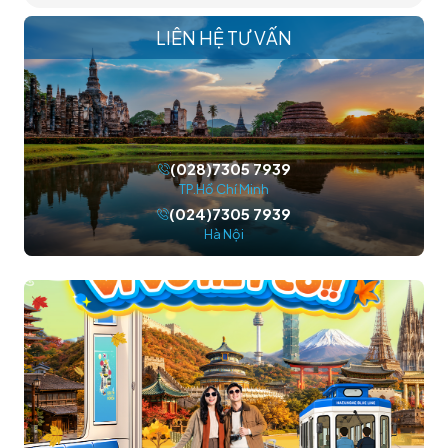
LIÊN HỆ TƯ VẤN
(028)7305 7939
TP.Hồ Chí Minh
(024)7305 7939
Hà Nội