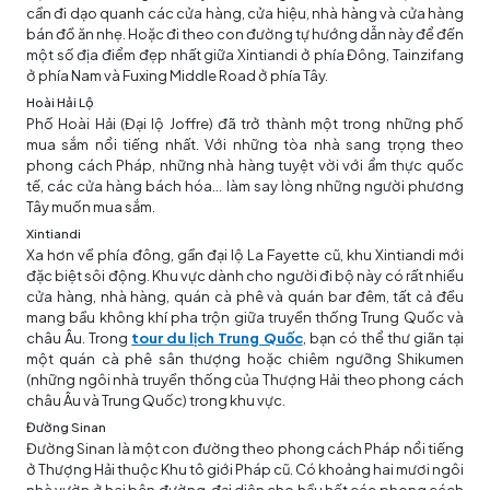
cần đi dạo quanh các cửa hàng, cửa hiệu, nhà hàng và cửa hàng
bán đồ ăn nhẹ. Hoặc đi theo con đường tự hướng dẫn này để đến
một số địa điểm đẹp nhất giữa Xintiandi ở phía Đông, Tainzifang
ở phía Nam và Fuxing Middle Road ở phía Tây.
Hoài Hải Lộ
Phố Hoài Hải (Đại lộ Joffre) đã trở thành một trong những phố
mua sắm nổi tiếng nhất. Với những tòa nhà sang trọng theo
phong cách Pháp, những nhà hàng tuyệt vời với ẩm thực quốc
tế, các cửa hàng bách hóa… làm say lòng những người phương
Tây muốn mua sắm.
Xintiandi
Xa hơn về phía đông, gần đại lộ La Fayette cũ, khu Xintiandi mới
đặc biệt sôi động. Khu vực dành cho người đi bộ này có rất nhiều
cửa hàng, nhà hàng, quán cà phê và quán bar đêm, tất cả đều
mang bầu không khí pha trộn giữa truyền thống Trung Quốc và
châu Âu. Trong
tour du lịch Trung Quốc
, bạn có thể thư giãn tại
một quán cà phê sân thượng hoặc chiêm ngưỡng Shikumen
(những ngôi nhà truyền thống của Thượng Hải theo phong cách
châu Âu và Trung Quốc) trong khu vực.
Đường Sinan
Đường Sinan là một con đường theo phong cách Pháp nổi tiếng
ở Thượng Hải thuộc Khu tô giới Pháp cũ. Có khoảng hai mươi ngôi
nhà vườn ở hai bên đường, đại diện cho hầu hết các phong cách