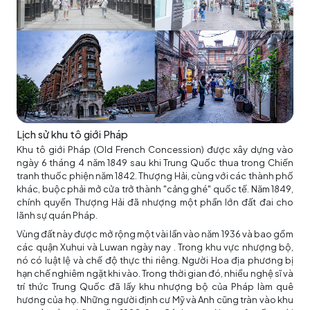
Lịch sử khu tô giới Pháp
Khu tô giới Pháp (Old French Concession) được xây dựng vào
ngày 6 tháng 4 năm 1849 sau khi Trung Quốc thua trong Chiến
tranh thuốc phiện năm 1842. Thượng Hải, cùng với các thành phố
khác, buộc phải mở cửa trở thành "cảng ghé" quốc tế. Năm 1849,
chính quyền Thượng Hải đã nhượng một phần lớn đất đai cho
lãnh sự quán Pháp.
Vùng đất này được mở rộng một vài lần vào năm 1936 và bao gồm
các quận Xuhui và Luwan ngày nay . Trong khu vực nhượng bộ,
nó có luật lệ và chế độ thực thi riêng. Người Hoa địa phương bị
hạn chế nghiêm ngặt khi vào. Trong thời gian đó, nhiều nghệ sĩ và
trí thức Trung Quốc đã lấy khu nhượng bộ của Pháp làm quê
hương của họ. Những người định cư Mỹ và Anh cũng tràn vào khu