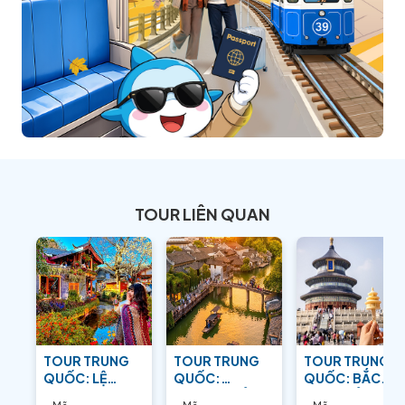
TOUR LIÊN QUAN
TOUR TRUNG
TOUR TRUNG
TOUR TRUNG
QUỐC: LỆ
QUỐC:
QUỐC: BẮC
GIANG –
THƯỢNG HẢI –
KINH - BẢO VẬT