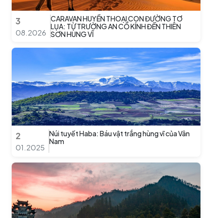
CARAVAN HUYỀN THOẠI CON ĐƯỜNG TƠ
3
LỤA: TỪ TRƯỜNG AN CỔ KÍNH ĐẾN THIÊN
08.2026
SƠN HÙNG VĨ
Núi tuyết Haba: Báu vật trắng hùng vĩ của Vân
2
Nam
01.2025