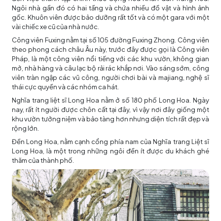
Ngôi nhà gần đó có hai tầng và chứa nhiều đồ vật và hình ảnh
gốc. Khuôn viên được bảo dưỡng rất tốt và có một gara với một
vài chiếc xe cũ của nhà nước.
Công viên Fuxing nằm tại số 105 đường Fuxing Zhong. Công viên
theo phong cách châu Âu này, trước đây được gọi là Công viên
Pháp, là một công viên nổi tiếng với các khu vườn, không gian
mở, nhà hàng và câu lạc bộ rải rác khắp nơi. Vào sáng sớm, công
viên tràn ngập các vũ công, người chơi bài và majiang, nghệ sĩ
thái cực quyền và các nhóm ca hát.
Nghĩa trang liệt sĩ Long Hoa nằm ở số 180 phố Long Hoa. Ngày
nay, rất ít người được chôn cất tại đây, vì vậy nơi đây giống một
khu vườn tưởng niệm và bảo tàng hơn nhưng diện tích rất đẹp và
rộng lớn.
Đền Long Hoa, nằm cạnh cổng phía nam của Nghĩa trang Liệt sĩ
Long Hoa, là một trong những ngôi đền ít được du khách ghé
thăm của thành phố.