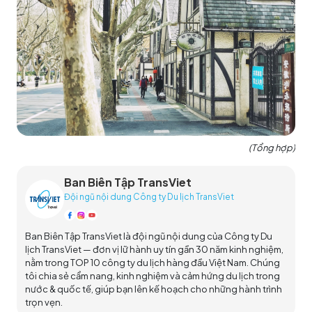
(Tổng hợp)
Ban Biên Tập TransViet
Đội ngũ nội dung Công ty Du lịch TransViet
Ban Biên Tập TransViet là đội ngũ nội dung của Công ty Du
lịch TransViet — đơn vị lữ hành uy tín gần 30 năm kinh nghiệm,
nằm trong TOP 10 công ty du lịch hàng đầu Việt Nam. Chúng
tôi chia sẻ cẩm nang, kinh nghiệm và cảm hứng du lịch trong
nước & quốc tế, giúp bạn lên kế hoạch cho những hành trình
trọn vẹn.