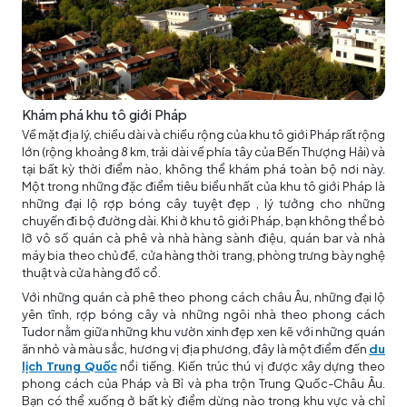
Khám phá khu tô giới Pháp
Về mặt địa lý, chiều dài và chiều rộng của khu tô giới Pháp rất rộng
lớn (rộng khoảng 8 km, trải dài về phía tây của Bến Thượng Hải) và
tại bất kỳ thời điểm nào, không thể khám phá toàn bộ nơi này.
Một trong những đặc điểm tiêu biểu nhất của khu tô giới Pháp là
những đại lộ rợp bóng cây tuyệt đẹp , lý tưởng cho những
chuyến đi bộ đường dài. Khi ở khu tô giới Pháp, bạn không thể bỏ
lỡ vô số quán cà phê và nhà hàng sành điệu, quán bar và nhà
máy bia theo chủ đề, cửa hàng thời trang, phòng trưng bày nghệ
thuật và cửa hàng đồ cổ.
Với những quán cà phê theo phong cách châu Âu, những đại lộ
yên tĩnh, rợp bóng cây và những ngôi nhà theo phong cách
Tudor nằm giữa những khu vườn xinh đẹp xen kẽ với những quán
ăn nhỏ và màu sắc, hương vị địa phương, đây là một điểm đến
du
lịch Trung Quốc
nổi tiếng. Kiến trúc thú vị được xây dựng theo
phong cách của Pháp và Bỉ và pha trộn Trung Quốc-Châu Âu.
Bạn có thể xuống ở bất kỳ điểm dừng nào trong khu vực và chỉ