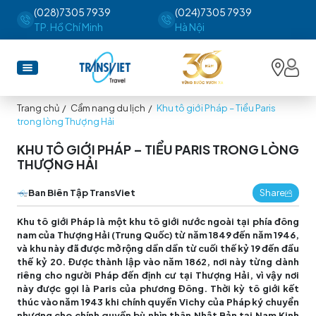
(028)7305 7939
(024)7305 7939
TP. Hồ Chí Minh
Hà Nội
Trang chủ
/
Cẩm nang du lịch
/
Khu tô giới Pháp – Tiểu Paris
trong lòng Thượng Hải
KHU TÔ GIỚI PHÁP – TIỂU PARIS TRONG LÒNG
THƯỢNG HẢI
Ban Biên Tập TransViet
Share
Khu tô giới Pháp là một khu tô giới nước ngoài tại phía đông
nam của Thượng Hải (Trung Quốc) từ năm 1849 đến năm 1946,
và khu này đã được mở rộng dần dần từ cuối thế kỷ 19 đến đầu
thế kỷ 20. Được thành lập vào năm 1862, nơi này từng dành
riêng cho người Pháp đến định cư tại Thượng Hải, vì vậy nơi
này được gọi là Paris của phương Đông. Thời kỳ tô giới kết
thúc vào năm 1943 khi chính quyền Vichy của Pháp ký chuyển
nhượng cho chính quyền bù nhìn thân Nhật Bản tại Nam Kinh