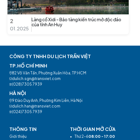
Làng cổ Xidi – Bảo tàng kiến trúc mở độc đáo
2
của tỉnh An Huy
01.2025
CÔNG TY TNHH DU LỊCH TRẦN VIỆT
TP.HỒ CHÍ MINH
82 Võ Văn Tần, Phường Xuân Hòa, TP.HCM
dulich.sgn@transviet.com
(028)7305 7939
HÀ NỘI
9 Đào Duy Anh, Phường Kim Liên, Hà Nội
dulich.han@transviet.com
(024)7305 7939
THÔNG TIN
THỜI GIAN MỞ CỬA
Giới thiệu
•
Thứ 2-6
08:00 - 17:00