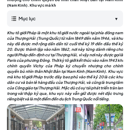
(Nam Kinh). Khu vực mà kh
Mục lục
▼
Khu tô giới Pháp là một khu tô giới nước ngoài tại phía đông nam
của Thượng Hải (Trung Quốc) từ năm 1849 đến năm 1946, và khu
này đã được mở rộng dần dần từ cuối thế kỷ 19 đến đầu thế kỷ
20. Được thành lập vào năm 1862, nơi này từng dành riêng cho
người Pháp đến định cư tại Thượng Hải, vì vậy nơi này được gọi là
Paris của phương Đông. Thời kỳ tô giới kết thúc vào năm 1943 khi
chính quyền Vichy của Pháp ký chuyển nhượng cho chính
quyền bù nhìn thân Nhật Bản tại Nam Kinh (Nam Kinh). Khu vực
mà khu tô giới Pháp trước đây bao phủ vào thế kỷ 20 là các khu
dân cư và bán lẻ hàng đầu của Thượng Hải, và cũng là trung tâm
của Công giáo tại Thượng Hải. Mặc dù có sự tái phát triển tràn lan
trong vài thập kỷ qua, khu vực này vẫn giữ được nét đặc trưng
riêng biệt và là một điểm đến du lịch Trung Quốc nổi tiếng.