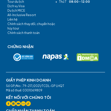
Tour du lịch
•
Thứ 7
08:00 - 12:00
Dịch vụ Visa
Du lịch MICE
All-Inclusive Resort
Liên hệ
Chính sách thay đổi, chuyển hoặc
hủy tour
Chính sách thanh toán
CHỨNG NHẬN
GIẤY PHÉP KINH DOANH
Số GP/No.: 79-217/2021/TCDL-GP LHQT
Mã số thuế: 0301069809
KẾT NỐI VỚI CHÚNG TÔI
CHẤP NHẬN THANH TOÁN