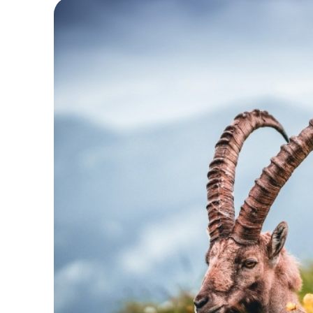
V
Vẻ đẹp của vườn Quốc gi
Nếu khách
tour du lịch châu Âu
có mong muốn t
này không chỉ là một trong những khu bảo tồn
nguyên sơ của thiên nhiên và thế giới dãy núi A
Những ngày xuân đến khi tuyết tan đánh dấu s
mùa xuân bắt đầu nở rộ tạo nên một khung cản
Các con đường mòn dần trở nên dễ đi vào cuố
khắp nơi. Đừng bỏ lỡ cơ hội thăm quan vườn 
tại đây cực kỳ tuyệt vời và độc đáo!