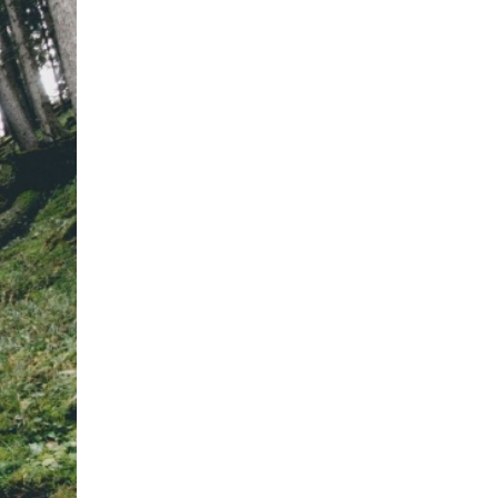
trở nên lãng mạn và mê hoặc hơn
 Thời tiết lúc này ôn hòa và dễ
m con hươu đực có thể nghe thấy
g mòn thường bị phủ đầy tuyết
 khách có thể tận hưởng sự yên
ắm nhìnphong cảnh núi non hùng