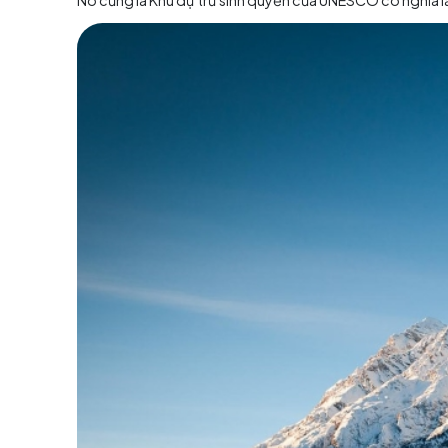
Vườn Quốc gia Thụy Sĩ - 
Điểm đến đặc biệt này nổi tiếng lâu đời nằm ở 
tiên ở dãy Alps và Trung Âu được biết đến với
như không thay đổi. Du khách
tour châu Âu
có
những khu rừng rậm trên núi cao xinh đẹp.
Không chỉ vì là khu bảo tồn lâu đời nhất ở dãy
cùng với khung cảnh hùng vĩ không thể tả bằng
Nó cũng là Khu dự trữ sinh quyển của UNESCO 