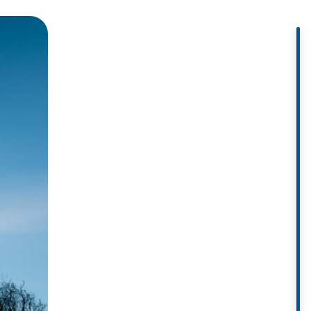
. Đây là công viên quốc gia đầu
ong một cảnh quan nguyên sơ hầu
, những đỉnh núi tuyệt đẹp và
ng của thực vật và động vật núi,
ốc gia lâu đời nhất ở dãy Alps.
môi trường.