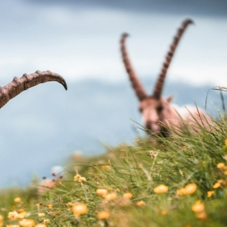
ườn Quốc gia Thụy Sĩ nằm ở phần đông nước Thụy Sĩ
a Thụy Sĩ
ận hưởng vẻ đẹp thiên nhiên hoang sơ và đa dạng đây l
 tự nhiên quan trọng nhất trên thế giới mà còn là một nơ
lps.
ự trở lại của sự sống trong “khu vườn khổng lồ” này, dườn
h tươi mới.
i tháng 5 và vào mùa hè khung cảnh ở đây trở nên thêm 
Quốc gia Thụy Sĩ vào mùa hè trong chuyến du ngoạn châu 