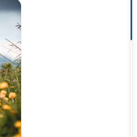
à điểm đến hoàn hảo. Điểm đến
i tuyệt vời để khám phá vẻ đẹp
g như tháng 5 là thời điểm hoa
phần rực rỡ với sắc màu hoa nở
Âu của bạn nha khi mà cảnh sắc