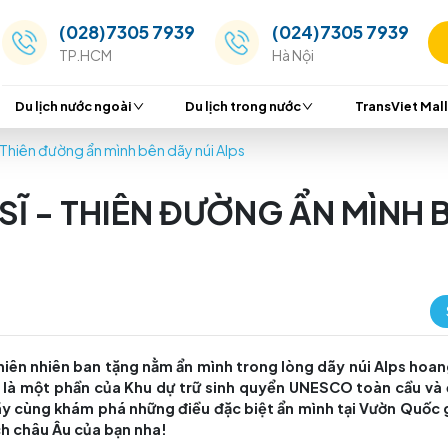
(028)7305 7939
(024
TP.HCM
Hà Nộ
Du lịch nước ngoài
Du lịch trong nước
 Thụy Sĩ - Thiên đường ẩn mình bên dãy núi Alps
ỤY SĨ - THIÊN ĐƯỜNG Ẩ
uý được thiên nhiên ban tặng nằm ẩn mình trong lòng