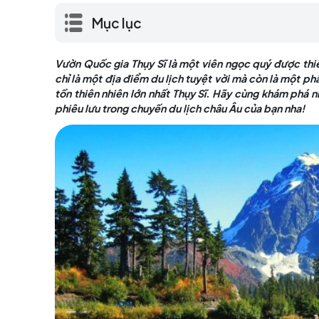
không chỉ là một địa điểm du lịch tuyệt 
cũng là khu bảo tồn thiên nhiên lớn nhất 
lên lịch trình cho cuộc phiêu lưu trong ch
Mục lục
Vườn Quốc gia Thụy Sĩ là một viên ngọc quý
chỉ là một địa điểm du lịch tuyệt vời mà cò
tồn thiên nhiên lớn nhất Thụy Sĩ. Hãy cùng 
phiêu lưu trong chuyến du lịch châu Âu của b