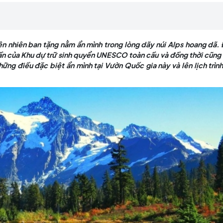
vời mà còn là một phần của Khu dự trữ sinh quyển U
Thụy Sĩ. Hãy cùng khám phá những điều đặc biệt ẩn m
uyến du lịch châu Âu của bạn nha!
 được thiên nhiên ban tặng nằm ẩn mình trong lòng dãy
n là một phần của Khu dự trữ sinh quyển UNESCO toàn cầ
khám phá những điều đặc biệt ẩn mình tại Vườn Quốc gia 
ạn nha!