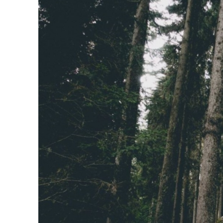
Cảnh
Đến mùa thu khu vườn như được thay áo mới với
bao giờ hết.Thời điểm tốt nhất để đến thăm Vư
chịu, thuận lợi cho các hoạt động ngoài trời.
tiếng gầm gừ cùng với màn khoe sắc lộng lẫy 
Vào mùa đông, vườn Quốc gia Thụy Sĩ trở th
nhưng vẻ đẹp hùng vĩ của nơi đây vẫn giữ đượ
bình và tĩnh lặng của thiên nhiên trong mùa đôn
Có thể nói vườn Quốc gia Thụy Sĩ là thiên đ