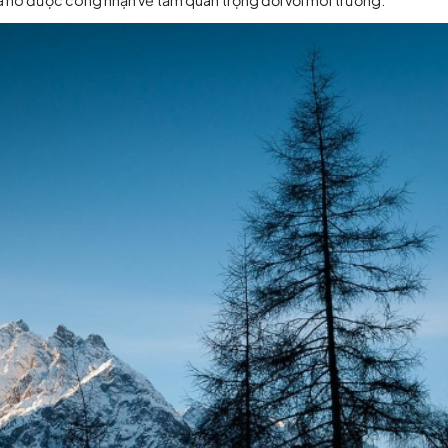
Tổng quan hoàn chỉnh
Engadin và là khu bảo tồn thiên nhiên lớn nhất của Thụy Sĩ
 sự phong phú của các loài động vật và thực vật Alpine tr
 thể chiêm ngưỡng những dòng sông trong xanh quanh co
 núi Alps, Vườn Quốc gia Thụy Sĩ còn nổi tiếng với sự đa dạ
 lời. Công viên được thành lập vào năm 1914 và là vườn qu
có nghĩa là nó được công nhận về tầm quan trọng đối với 