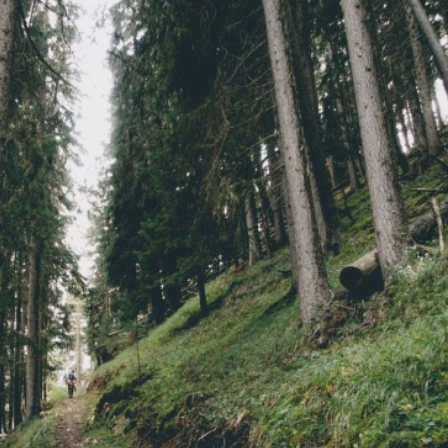
 sắc muôn màu như đang lạc bước vào khu vườn thật sự
 tán lá vàng rực rỡ, cảnh sắc của vườn Quốc gia Thụy Sĩ 
ờn quốc gia Thụy Sĩ là vào mùa hè, từ tháng 6 đến tháng 9.
 Điểm nổi bật ở đây là cuộc đua của hươu đỏ - khi hàng tră
của những tán thông vàng.
ành một bức tranh tuyết trắng nguyên sơ. Các con đườn
c sức hút đặc biệt của riêng mình. Đây cũng là lúc mà du
g tại nơi này.
ường dành cho những người yêu thiên nhiên và đam mê ng