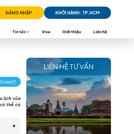
)7305 7939
ĐĂNG NHẬP
KHỞI HÀ
i
TransViet Mall
Tin tức
Visa
Giới t
?
LIÊN HỆ 
Share
ượng văn hóa và du lịch của
ghiệm độc đáo bạn có thể có