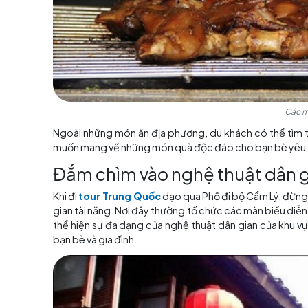
Phố đi bộ Cẩm 
Một điểm đặc biệt và không thể bỏ qua tại Ph
Chengdu. Nếu bạn là người yêu ẩm thực, đây 
thấy món ăn ưa thích của mình tại đây khi
du
phương và giá cả rất hợp lý. Điều duy nhất bạn