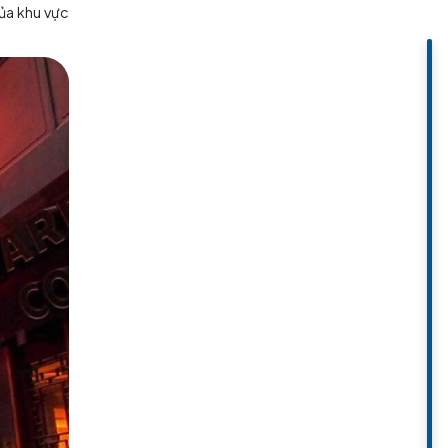
 lưu giữ di sản của khu vực, mà
 Cẩm Lý được trang trí với kiến
ân gian của Chengdu. Đặc biệt,
ân gian, kịch dân gian và trình
ề văn hóa độc đáo của khu vực