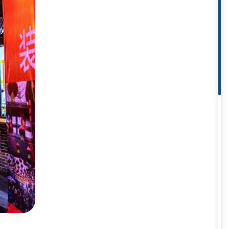
ông chỉ là nơi du khách có thể
du.