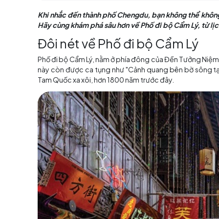
Mục lục
Khi nhắc đến thành phố Chengdu, bạn không 
Hãy cùng khám phá sâu hơn về Phố đi bộ Cẩm 
Đôi nét về Phố đi bộ Cẩm
Phố đi bộ Cẩm Lý, nằm ở phía đông của Đền T
này còn được ca tụng như "Cảnh quang bên bờ
Tam Quốc xa xôi, hơn 1800 năm trước đây.