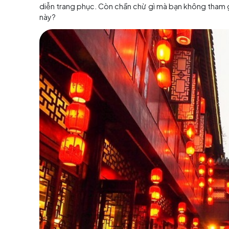
Phố đi bộ Cẩ
Với diện tích lên đến hơn 30,000m2 và độ dài 
còn là nơi khách
du lịch Trung Quốc
có thể 
trúc phong cách Tây Sichuan thời kỳ Đại Càn
tại đây, du khách có thể tham gia vào nhiều b
diễn trang phục. Còn chần chừ gì mà bạn khô
này?