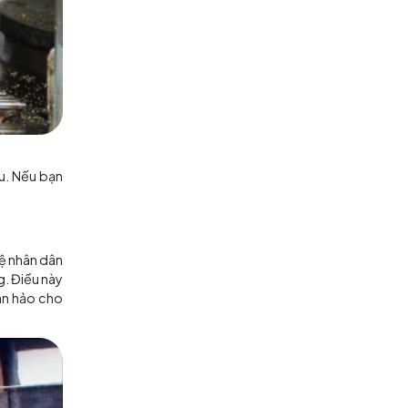
ón ăn đặc sản và đồ ăn vặt của
hoặc mềm, bạn luôn có thể tìm
ộ Cẩm Lý đậm đà hương vị địa
 những món ngon tại đây.