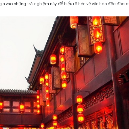
m Lý nằm ở phía đông của Đền Tưởng Niệm Wuhou của Chengdu
tổng cộng khoảng 550m, Phố đi bộ Cẩm Lý không chỉ là nơi
trải qua một cuộc hành trình ngắn đến quá khứ. Phố đi bộ
 và sự ảnh hưởng của văn hóa thời Tam Quốc và văn hóa d
iểu diễn truyền thống như đám cưới truyền thống, âm nhạc d
ng tham gia vào những trải nghiệm này để hiểu rõ hơn v