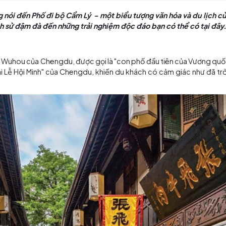
thể không nói đến Phố đi bộ Cẩm Lý - một biểu tượng vă
Lý, từ lịch sử đậm đà đến những trải nghiệm độc đáo bạ
 Lý
ưởng Niệm Wuhou của Chengdu, được gọi là "con phố đầu 
 sông tại Lễ Hội Minh" của Chengdu, khiến du khách có 