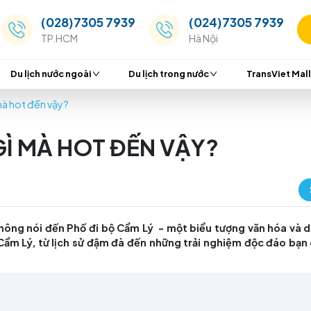
(028)7305 7939
(024
TP.HCM
Hà Nộ
Du lịch nước ngoài
Du lịch trong nước
 Lý có gì mà hot đến vậy?
 CÓ GÌ MÀ HOT ĐẾN VẬY
ng thể không nói đến Phố đi bộ Cẩm Lý - một biểu t
ố đi bộ Cẩm Lý, từ lịch sử đậm đà đến những trải n