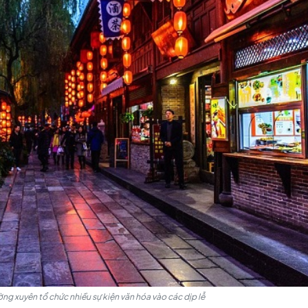
ẩm Lý hứa hẹn đưa bạn vào một cuộc hành trình trở về quá khứ
 tổ chức nhiều sự kiện văn hóa vào các dịp lễ. Nơi đây kh
n là một bữa tiệc văn hóa sôi động của thành phố Cheng