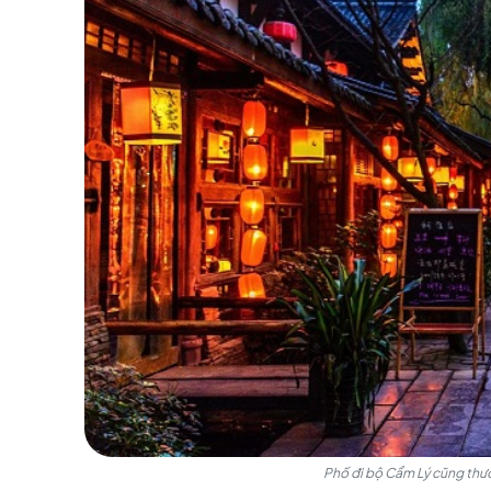
Phố đi bộ C
Ngoài ra, Phố đi bộ Cẩm Lý cũng thường xuyên
hòa mình vào không gian Tam Quốc xưa, mà cò