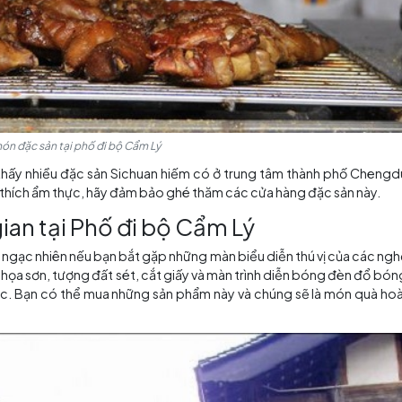
Lý cũng thường xuyên tổ chức nhiều sự kiện văn hóa vào các dịp lễ
ố đi bộ Cẩm Lý chính là thực đơn phong phú với đủ loại m
chính là thiên đàng dành cho bạn. Cay hoặc ngọt, giòn 
 lịch Trung Quốc
. Những món ăn địa phương ở Phố đi b
 cần lưu ý là hãy đến với dạ dày trống để có thể thử tất cả