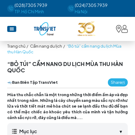
(028)7305 7939
(024)7305 7939
TP. Hồ Chí Minh
Hà Nội
Trang chủ
/
Cẩm nang du lịch
/
“Bỏ túi” cẩm nang du lịch Mùa
thu Hàn Quốc
“BỎ TÚI” CẨM NANG DU LỊCH MÙA THU HÀN
QUỐC
Ban Biên Tập TransViet
Share
Mùa thu chắc chắn là một trong những thời điểm ấm áp và đẹp
nhất trong năm. Những lá cây chuyển sang màu sắc rực rỡ như
lửa và thời tiết mát mẻ hòa chút se se lạnh đầu thu đủ để bạn
có thể mặc chiếc áo khoác yêu thích của mình và tận hưởng
cảnh sắc rực rỡ, đây cũng là điều mà....
Mục lục
▼