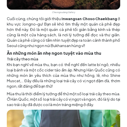
Cheongsudang Gallery
Cuối cùng, chúng tôi giới thiệu
Inwangsan Choso Chaekbang
ở
khu vực Jongno-gu! Bạn sẽ khó tìm thấy một quán cà phê đẹp
hơn thế này. Đó là một quán cà phê tối giản bằng kính và thép
cũng là một cửa hàng sách, là nơi lý tưởng để đọc và thư giãn.
Quán cà phê cũng có tầm nhìn tuyệt đẹp ra toàn cảnh thành phố
Seoul cũng như ngọn núi Bukhansan hùng vĩ!
Ăn những món ăn nhẹ ngon tuyệt vào mùa thu
Trái cây theo mùa
Khi bạn nghĩ về mùa thu, bạn có thể nghĩ đến latte bí ngô, nhiều
loại bánh và một cốc cider táo ấm áp. Nhưng Hàn Quốc cũng có
những món ăn yêu thích của mùa thu như hồng, lê, nho Shine
Muscat,... Đây đều là những loại trái cây có vị ngọt đậm đà, thơm
ngon, rất đáng để bạn thử!
Mùa thu là thời điểm lý tưởng để thử một số loại trái cây theo mùa.
Ở Hàn Quốc, một số loại trái cây có vị ngọt và ngon, đó là lý do tại
sao trái cây đã được coi là món tráng miệng ở đây.