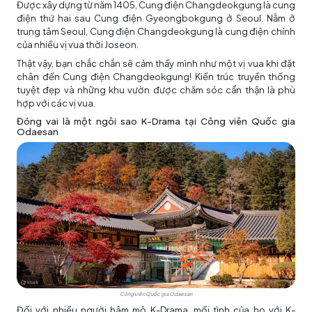
Được xây dựng từ năm 1405, Cung điện Changdeokgung là cung
điện thứ hai sau Cung điện Gyeongbokgung ở Seoul. Nằm ở
trung tâm Seoul, Cung điện Changdeokgung là cung điện chính
của nhiều vị vua thời Joseon.
Thật vậy, bạn chắc chắn sẽ cảm thấy mình như một vị vua khi đặt
chân đến Cung điện Changdeokgung! Kiến trúc truyền thống
tuyệt đẹp và những khu vườn được chăm sóc cẩn thận là phù
hợp với các vị vua.
Đóng vai là một ngôi sao K-Drama tại Công viên Quốc gia
Odaesan
Công viên Quốc gia Odaesan
Đối với nhiều người hâm mộ K-Drama, mối tình của họ với K-