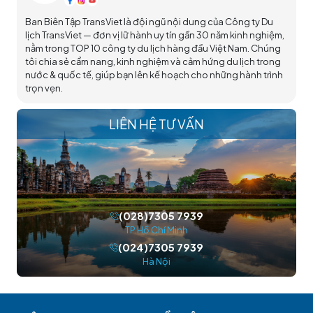
Ban Biên Tập TransViet là đội ngũ nội dung của Công ty Du
lịch TransViet — đơn vị lữ hành uy tín gần 30 năm kinh nghiệm,
nằm trong TOP 10 công ty du lịch hàng đầu Việt Nam. Chúng
tôi chia sẻ cẩm nang, kinh nghiệm và cảm hứng du lịch trong
nước & quốc tế, giúp bạn lên kế hoạch cho những hành trình
trọn vẹn.
LIÊN HỆ TƯ VẤN
(028)7305 7939
TP.Hồ Chí Minh
(024)7305 7939
Hà Nội