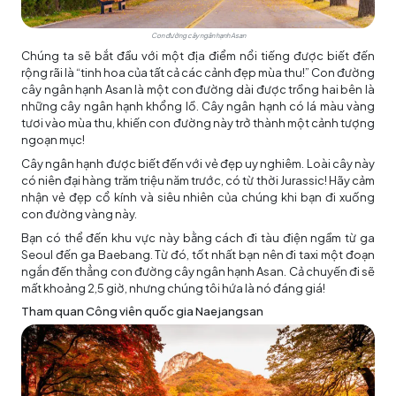
Con đường cây ngân hạnh Asan
Chúng ta sẽ bắt đầu với một địa điểm nổi tiếng được biết đến
rộng rãi là “tinh hoa của tất cả các cảnh đẹp mùa thu!” Con đường
cây ngân hạnh Asan là một con đường dài được trồng hai bên là
những cây ngân hạnh khổng lồ. Cây ngân hạnh có lá màu vàng
tươi vào mùa thu, khiến con đường này trở thành một cảnh tượng
ngoạn mục!
Cây ngân hạnh được biết đến với vẻ đẹp uy nghiêm. Loài cây này
có niên đại hàng trăm triệu năm trước, có từ thời Jurassic! Hãy cảm
nhận vẻ đẹp cổ kính và siêu nhiên của chúng khi bạn đi xuống
con đường vàng này.
Bạn có thể đến khu vực này bằng cách đi tàu điện ngầm từ ga
Seoul đến ga Baebang. Từ đó, tốt nhất bạn nên đi taxi một đoạn
ngắn đến thẳng con đường cây ngân hạnh Asan. Cả chuyến đi sẽ
mất khoảng 2,5 giờ, nhưng chúng tôi hứa là nó đáng giá!
Tham quan Công viên quốc gia Naejangsan