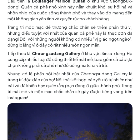
Đầu tiên là
Boulanger Maison Bukak
ở khu vực Seongbuk-
dong! Quán cà phê nhỏ xinh này nằm khuất khỏi sự hối hả và
nhộn nhịp của cuộc sống thành phố và thay vào đó mang đến
một không gian yên tĩnh và quyến rũ cho khách hàng.
Trang trí mộc mạc dễ thương chắc chắn sẽ thêm phần thú vị,
nhưng điều tuyệt vời nhất của quán cà phê này là thực đơn đa
dạng! Đối với những người không có nhiều "vị giác ngọt ngào",
đừng lo lắng vì ở đây có rất nhiều món ngon mặn.
Tiếp theo là
Cheongsudang Gallery
ở khu vực Sinsa-dong. Họ
cung cấp nhiều loại đồ uống thiết kế mát mẻ, bao gồm cả các lựa
chọn không phải cà phê như đồ uống matcha và trà.
Nhưng có lẽ phần nổi bật nhất của Cheongsudang Gallery là
trang trí độc đáo của họ! Nội thất kết hợp các yếu tố tự nhiên như
cát và đá khiến bạn quên rằng bạn đang ở giữa thành phố. Trang
trí mát mẻ và mộc mạc chắc chắn sẽ gây được tiếng vang trên
Instagram!