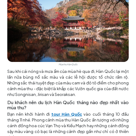
Mùa thu Hàn Quốc
Sau khi cái nóng và mưa ẩm của mùa hè qua đi, Hàn Quốc lại một
lần nữa bùng nổ sắc màu và các lễ hội được tổ chức rầm rộ.
Những sắc thái tuyệt đẹp của màu cam và đỏ tô điểm cho phong
cảnh mùa thu - đặc biệt là khắp các Vườn quốc gia của đất nước
như Songnisan, Jirisan và Seoraksan.
Du khách nên du lịch Hàn Quốc tháng nào đẹp nhất vào
mùa thu?
Bạn nên khởi hành đi
tour Hàn Quốc
vào cuối tháng 10 đầu
tháng 11 nhé. Phong cảnh mùa thu Hàn Quốc ấn tượng với những
cánh đồng hoa cúc Vạn Thọ và Kiều Mạch hay những cánh đồng
sậy màu vàng cỏ bạc là những cảnh đẹp gần như chỉ có ở thiên