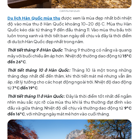
Cảnh thu Hàn Quốc
Du lịch Hàn Quốc
mùa thu
được xem là mùa đẹp nhất bởi nhiệt
độ vào mùa thu ở Hàn Quốc khoảng 10-20 độ C. Mùa thu Hàn
Quốc kéo dài từ tháng 9 đến đầu tháng 11. Vào mùa thu bầu trời
luôn trong xanh và thời tiết ban ngày dễ chịu và đây là thời điểm
đi
du lịch Hàn Quốc
đẹp nhất trong năm.
Thời tiết tháng 9 ở Hàn Quốc
: Tháng 9 thường có nắng và quang
mây với buổi chiều ấm áp hơn. Nhiệt độ thường dao động từ
15°C
đến 26°C
.
Thời tiết tháng 10 ở Hàn Quốc:
Tháng 10 là một trong những
tháng đẹp nhất để đến thăm, khi thời tiết mát mẻ nhưng vẫn ấm
áp, rất lý tưởng cho các hoạt động ngoài trời. Nhiệt độ dao động
từ
7°C đến 19°C
.
Thời tiết tháng 11 ở Hàn Quốc:
Đây là thời điểm tốt nhất để ngắm
nhìn màu sắc rực rỡ của mùa thu khi lá thu thường đạt đỉnh vào
đầu và giữa tháng. Nhiệt độ dễ chịu và thường dao động từ
9°C
đến 16°C
, với những ngày mát mẻ hơn vào cuối tháng.