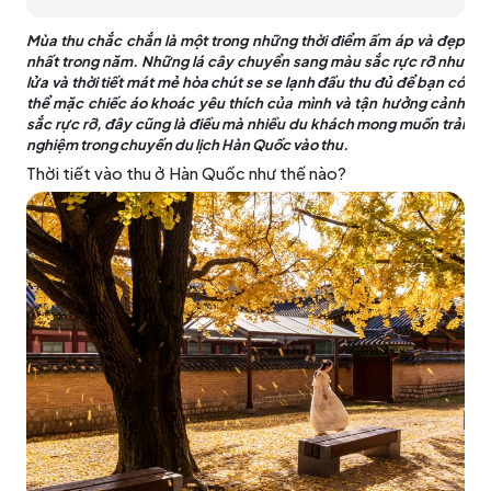
Mùa thu chắc chắn là một trong những thời điểm ấm áp và đẹp
nhất trong năm. Những lá cây chuyển sang màu sắc rực rỡ như
lửa và thời tiết mát mẻ hòa chút se se lạnh đầu thu đủ để bạn có
thể mặc chiếc áo khoác yêu thích của mình và tận hưởng cảnh
sắc rực rỡ, đây cũng là điều mà nhiều du khách mong muốn trải
nghiệm trong chuyến du lịch Hàn Quốc vào thu.
Thời tiết vào thu ở Hàn Quốc như thế nào?