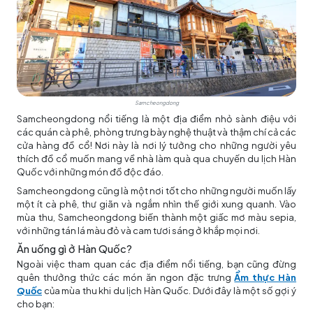
Samcheongdong
Samcheongdong nổi tiếng là một địa điểm nhỏ sành điệu với
các quán cà phê, phòng trưng bày nghệ thuật và thậm chí cả các
cửa hàng đồ cổ! Nơi này là nơi lý tưởng cho những người yêu
thích đồ cổ muốn mang về nhà làm quà qua chuyến
du lịch Hàn
Quốc
với những món đồ độc đáo.
Samcheongdong cũng là một nơi tốt cho những người muốn lấy
một ít cà phê, thư giãn và ngắm nhìn thế giới xung quanh. Vào
mùa thu, Samcheongdong biến thành một giấc mơ màu sepia,
với những tán lá màu đỏ và cam tươi sáng ở khắp mọi nơi.
Ăn uống gì ở Hàn Quốc?
Ngoài việc tham quan các địa điểm nổi tiếng, bạn cũng đừng
quên thưởng thức các món ăn ngon đặc trưng
Ẩm thực Hàn
Quốc
của mùa thu khi
du lịch Hàn Quốc
. Dưới đây là một số gợi ý
cho bạn: