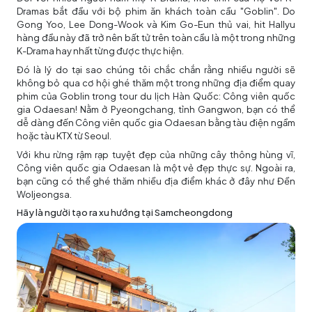
Dramas bắt đầu với bộ phim ăn khách toàn cầu "Goblin". Do
Gong Yoo, Lee Dong-Wook và Kim Go-Eun thủ vai, hit Hallyu
hàng đầu này đã trở nên bất tử trên toàn cầu là một trong những
K-Drama hay nhất từng được thực hiện.
Đó là lý do tại sao chúng tôi chắc chắn rằng nhiều người sẽ
không bỏ qua cơ hội ghé thăm một trong những địa điểm quay
phim của Goblin trong tour
du lịch Hàn Quốc
: Công viên quốc
gia Odaesan! Nằm ở Pyeongchang, tỉnh Gangwon, bạn có thể
dễ dàng đến Công viên quốc gia Odaesan bằng tàu điện ngầm
hoặc tàu KTX từ Seoul.
Với khu rừng rậm rạp tuyệt đẹp của những cây thông hùng vĩ,
Công viên quốc gia Odaesan là một vẻ đẹp thực sự. Ngoài ra,
bạn cũng có thể ghé thăm nhiều địa điểm khác ở đây như Đền
Woljeongsa.
Hãy là người tạo ra xu hướng tại Samcheongdong