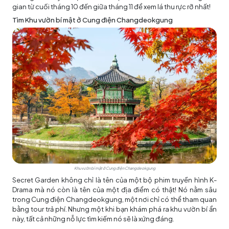
gian từ cuối tháng 10 đến giữa tháng 11 để xem lá thu rực rỡ nhất!
Tìm Khu vườn bí mật ở Cung điện Changdeokgung
Khu vườn bí mật ở Cung điện Changdeokgung
Secret Garden không chỉ là tên của một bộ phim truyền hình K-
Drama mà nó còn là tên của một địa điểm có thật! Nó nằm sâu
trong Cung điện Changdeokgung, một nơi chỉ có thể tham quan
bằng tour trả phí. Nhưng một khi bạn khám phá ra khu vườn bí ẩn
này, tất cả những nỗ lực tìm kiếm nó sẽ là xứng đáng.