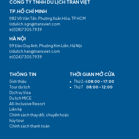
CÔNG TY TNHH DU LỊCH TRẦN VIỆT
TP.HỒ CHÍ MINH
82 Võ Văn Tần, Phường Xuân Hòa, TP.HCM
dulich.sgn@transviet.com
(028)7305 7939
HÀ NỘI
9 Đào Duy Anh, Phường Kim Liên, Hà Nội
dulich.han@transviet.com
(024)7305 7939
THÔNG TIN
THỜI GIAN MỞ CỬA
Giới thiệu
•
Thứ 2-6
08:00 - 17:00
Tour du lịch
•
Thứ 7
08:00 - 12:00
Dịch vụ Visa
Du lịch MICE
All-Inclusive Resort
Liên hệ
Chính sách thay đổi, chuyển hoặc
hủy tour
Chính sách thanh toán