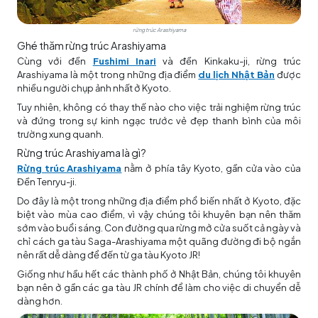
rừng trúc Arashiyama
Ghé thăm rừng trúc Arashiyama
Cùng với đền
Fushimi Inari
và đền Kinkaku-ji, rừng trúc
Arashiyama là một trong những địa điểm
du lịch Nhật Bản
được
nhiều người chụp ảnh nhất ở Kyoto.
Tuy nhiên, không có thay thế nào cho việc trải nghiệm rừng trúc
và đứng trong sự kinh ngạc trước vẻ đẹp thanh bình của môi
trường xung quanh.
Rừng trúc Arashiyama là gì?
Rừng trúc Arashiyama
nằm ở phía tây Kyoto, gần cửa vào của
Đền Tenryu-ji.
Do đây là một trong những địa điểm phổ biến nhất ở Kyoto, đặc
biệt vào mùa cao điểm, vì vậy chúng tôi khuyên bạn nên thăm
sớm vào buổi sáng. Con đường qua rừng mở cửa suốt cả ngày và
chỉ cách ga tàu Saga-Arashiyama một quãng đường đi bộ ngắn
nên rất dễ dàng để đến từ ga tàu Kyoto JR!
Giống như hầu hết các thành phố ở Nhật Bản, chúng tôi khuyên
bạn nên ở gần các ga tàu JR chính để làm cho việc di chuyển dễ
dàng hơn.