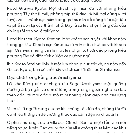
taxi đắt tiền bằng cách đặt chỗ lưu trú của bạn trước!
Hotel Granvia Kyoto: Một khách sạn hiện đại với phòng kiểu
phương Tây thoải mái, phòng tập thể dục và bể bơi cùng vị trí
tuyệt vời - khách sạn nằm trong ga tàu nên dễ dàng tiếp cận tàu
và phần còn lại của thành phố. Đây là sự lựa chọn hàng đầu của
chúng tôi cho nơi ở tại Kyoto.
Hotel Kintetsu Kyoto Station: Một khách sạn tuyệt vời khác nằm
trong ga tàu. Khách sạn Kintetsu rẻ hơn một chút so với khách
sạn Granvia, nhưng vẫn là một lựa chọn tốt với các phòng kiểu
phương Tây có diện tích đủ lớn và giường ngủ.
Ibis Kyoto Station: Ibis là một lựa chọn giá trị tốt và, nó nằm gần
Ga tàu Kyoto, bạn có thể thấy khách sạn từ nền tàu Shinkansen!
Dạo chơi trong Rừng trúc Arashiyama
Lối vào Rừng trúc cách ga tàu Saga-Arashiyama một quãng
đường đi bộ ngắn và con đường trong rừng ngoằn nghoèo dọc
theo dốc với mỗi góc bị mở lộ ra những cảnh đẹp hơn của rừng
trúc.
Vì có rất ít người xung quanh khi chúng tôi đến đó, chúng tôi đã
có nhiều thời gian để thưởng thức các cảnh đẹp và chụp ảnh.
Ở phía sau rừng trúc là Villa của Okochi Sanso, một diễn viên nổi
tiếng người Nhật. Các khu vườn của Villa không thua kém các khu