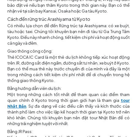
bảo đặt vé nếu bạn thăm Kyoto trong thời gian này. Bạn có thể
nhận vé tại sân bay Kansai, Osaka hoặc Ga tàu Kyoto.
Cách đến rừng trúc Arashiyama từ Kyoto
Có nhiều lựa chọn để đến Rừng trúc tại Arashiyama: có xe buýt,
tàu hoặc taxi. Chúng tôi khuyên bạn nên đi tàu từ Ga Trung Tâm
Kyoto. Điều này nhanh chóng, tiết kiệm chi phí và hoạt động suốt
cả ngày và đêm.
Giao thông công cộng:
Thẻ ICOCA IC Card là một thẻ du lịch không tiếp xúc hoạt động
trên JR, đường sắt điện ngầm, đường sắt tư nhân, xe buýt ở Kyoto.
Bạn có thể mua thẻ này trước chuyến đi của mình và đây là một
trong những cách tiết kiệm chi phí nhất để di chuyển trong hệ
thống giao thông Kyoto.
Bằng hướng dẫn viên du lịch:
Một trong những cách tốt nhất để tham quan các điểm tham
quan chính ở Kyoto trong thời gian giới hạn là tham gia
tour
Nhật Bản
. Sự đa dạng về các điều cần thấy và kích thước của
thành phố làm cho việc lập kế hoạch thời gian tại Kyoto trở nên
khó khăn. Chúng tôi khuyên bạn nên đặt tour Nhật Bản để có
những trải nghiệm tuyệt vời nhất.
Bằng JR Pass: