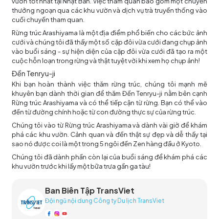
vườn tốt nhất tại Nhật Bản. Việc tham quan bao gồm một chuyến
thưởng ngoạn qua các khu vườn và dịch vụ trà truyền thống vào
cuối chuyến tham quan.
Rừng trúc Arashiyama là một địa điểm phổ biến cho các bức ảnh
cưới và chúng tôi đã thấy một số cặp đôi vừa cưới đang chụp ảnh
vào buổi sáng - sự hiện diện của cặp đôi vừa cưới đã tạo ra một
cuộc hỗn loạn trong rừng và thật tuyệt vời khi xem họ chụp ảnh!
Đền Tenryu-ji
Khi bạn hoàn thành việc thăm rừng trúc, chúng tôi mạnh mẽ
khuyên bạn dành thời gian để thăm Đền Tenryu-ji nằm bên cạnh
Rừng trúc Arashiyama và có thể tiếp cận từ rừng. Bạn có thể vào
đền từ đường chính hoặc từ con đường thực sự của rừng trúc.
Chúng tôi vào từ Rừng trúc Arashiyama và dành vài giờ để khám
phá các khu vườn. Cảnh quan và đền thật sự đẹp và dễ thấy tại
sao nó được coi là một trong 5 ngôi đền Zen hàng đầu ở Kyoto.
Chúng tôi đã dành phần còn lại của buổi sáng để khám phá các
khu vườn trước khi lấy một bữa trưa gần ga tàu!
Ban Biên Tập TransViet
Đội ngũ nội dung Công ty Du lịch TransViet