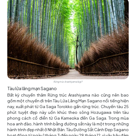
Rừng trúc Arashiyama là gì?
Tàu lửa lãng mạn Sagano
Bất kỳ chuyến thăm Rừng trúc Arashiyama nào cũng nên bao
gồm một chuyến đi trên Tàu Lửa Lãng Mạn Sagano nổi tiếng hiện
nay, xuất phát từ Ga Saga Torokko gần rừng trúc. Chuyến tàu 25
phút tuyệt đẹp này uốn khúc theo sông Hozugawa trên tàu
phong cách cổ điển từ Ga Kameoka đến Ga Saga. Trong mùa
hoa anh đào, hành trình bằng đường sắt này là một trong những
hành trình đẹp nhất ở Nhật Bản. Tàu Đường Sắt Cảnh Đẹp Sagano
hoạt động từ ngày 1 tháng 3 đến ngày 29 tháng 12, vì vậy hãy đảm