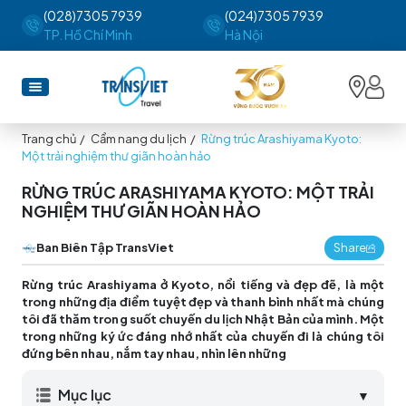
(028)7305 7939
(024)7305 7939
TP. Hồ Chí Minh
Hà Nội
Trang chủ
/
Cẩm nang du lịch
/
Rừng trúc Arashiyama Kyoto:
Một trải nghiệm thư giãn hoàn hảo
RỪNG TRÚC ARASHIYAMA KYOTO: MỘT TRẢI
NGHIỆM THƯ GIÃN HOÀN HẢO
Ban Biên Tập TransViet
Share
Rừng trúc Arashiyama ở Kyoto, nổi tiếng và đẹp đẽ, là một
trong những địa điểm tuyệt đẹp và thanh bình nhất mà chúng
tôi đã thăm trong suốt chuyến du lịch Nhật Bản của mình. Một
trong những ký ức đáng nhớ nhất của chuyến đi là chúng tôi
đứng bên nhau, nắm tay nhau, nhìn lên những
Mục lục
▼