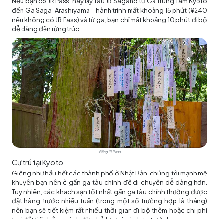
Nếu bạn có JR Pass, hãy lấy tàu JR Sagano từ Ga Trung Tâm Kyoto
đến Ga Saga-Arashiyama - hành trình mất khoảng 15 phút (¥240
nếu không có JR Pass) và từ ga, bạn chỉ mất khoảng 10 phút đi bộ
dễ dàng đến rừng trúc.
Bằng JR Pass
Cư trú tại Kyoto
Giống như hầu hết các thành phố ở Nhật Bản, chúng tôi mạnh mẽ
khuyên bạn nên ở gần ga tàu chính để di chuyển dễ dàng hơn.
Tuy nhiên, các khách sạn tốt nhất gần ga tàu chính thường được
đặt hàng trước nhiều tuần (trong một số trường hợp là tháng)
nên bạn sẽ tiết kiệm rất nhiều thời gian đi bộ thêm hoặc chi phí