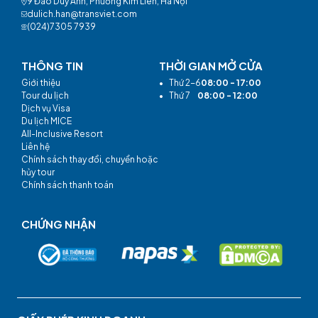
9 Đào Duy Anh, Phường Kim Liên, Hà Nội
dulich.han@transviet.com
(024)7305 7939
THÔNG TIN
THỜI GIAN MỞ CỬA
Giới thiệu
•
Thứ 2-6
08:00 - 17:00
Tour du lịch
•
Thứ 7
08:00 - 12:00
Dịch vụ Visa
Du lịch MICE
All-Inclusive Resort
Liên hệ
Chính sách thay đổi, chuyển hoặc
hủy tour
Chính sách thanh toán
CHỨNG NHẬN