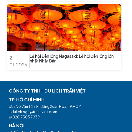
Lễ hội Đèn lồng Nagasaki: Lễ hội đèn lồng lớn
2
nhất Nhật Bản
01.2025
CÔNG TY TNHH DU LỊCH TRẦN VIỆT
TP.HỒ CHÍ MINH
82 Võ Văn Tần, Phường Xuân Hòa, TP.HCM
dulich.sgn@transviet.com
(028)7305 7939
HÀ NỘI