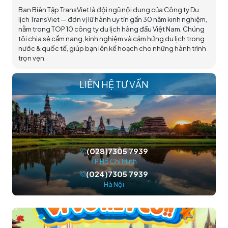
Ban Biên Tập TransViet là đội ngũ nội dung của Công ty Du
lịch TransViet — đơn vị lữ hành uy tín gần 30 năm kinh nghiệm,
nằm trong TOP 10 công ty du lịch hàng đầu Việt Nam. Chúng
tôi chia sẻ cẩm nang, kinh nghiệm và cảm hứng du lịch trong
nước & quốc tế, giúp bạn lên kế hoạch cho những hành trình
trọn vẹn.
LIÊN HỆ TƯ VẤN
(028)7305 7939
TP.Hồ Chí Minh
(024)7305 7939
Hà Nội