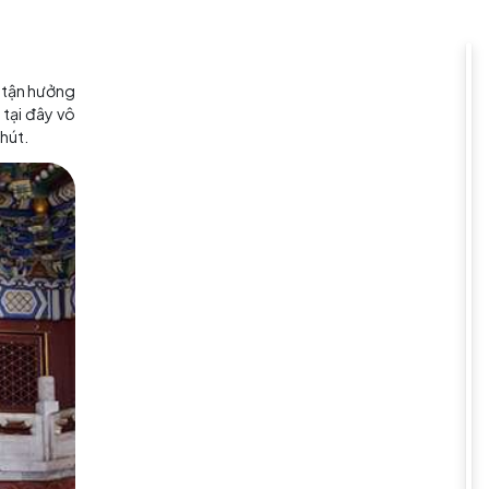
 bắt đầu hé mở trước mắt. Kiến
ãnh liệt khó phai theo thời gian.
cao. Trong bức tranh vừa hoang
ên.
 sáng tạo của nghệ thuật Trung
ảnh thần thoại, đưa bạn vào một
g lại tinh hoa tâm hồn và tình
 lãng mạn. Bạn có thể tận hưởng
iệt, cảnh hoàng hôn tại đây vô
ộng mơ đầy sức cuốn hút.