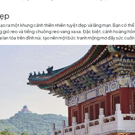
iên Đền Thiên Môn Sơn, một thế giới kỳ diệu và huyền bí
ào lòng mỗi khách
du lịch Trung Quốc
, để lại ấn tượng m
 và mái ngói rực rỡ, tạo nên một tác phẩm kiến trúc đỉnh 
iên Môn Sơn
nổi bật như một viên ngọc quý giữa thiên nhi
ng tác phẩm điêu khắc tinh xảo, thể hiện sự kỳ diệu và sự
 khắc chân thực, từ những bông hoa nở rộ đến những hình 
 dân tộc. Mỗi khắc tượng, mỗi đường nét điêu khắc đều đọn
uyệt đẹp
iên Môn Sơn tạo ra một khung cảnh thiên nhiên tuyệt đẹp và
vào tiếng gió reo và tiếng chuông reo vang xa xa. Đặc b
ời mềm mại lan tỏa trên đỉnh núi, tạo nên một bức tranh m