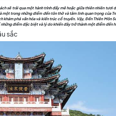
ơn, du khách sẽ trải qua một hành trình đầy mê hoặc gi
 Môn, đây là một trong những điểm đến tôn thờ và tâm l
h yêu thích khám phá văn hóa và kiến trúc cổ truyền. V
tìm hiểu về những điểm đặc biệt và lý do khiến đây trở 
linh sâu sắc