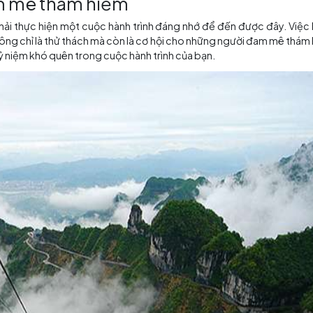
g
 một nền lịch sử lâu đời và sự đa dạng về văn hóa. Đền
iao thoa giữa các nguyên tắc tôn giáo và tâm linh trong v
 hóa và lịch sử, nơi du khách có thể tìm hiểu về các thay đ
ời đam mê thám hiểm
ệc bạn phải thực hiện một cuộc hành trình đáng nhớ để đ