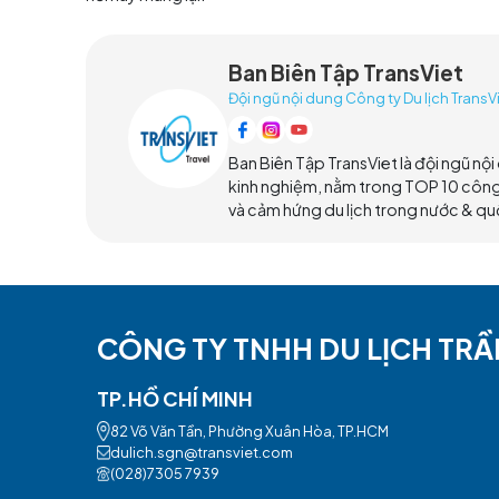
Lễ hội và sự kiện độc đáo
Mùa hè, Đền Thiên Môn Sơn thường tổ chức cá
diễn nghệ thuật truyền thống, triển lãm nghệ 
Đây cũng là cơ hội để bạn hiểu rõ hơn về văn 