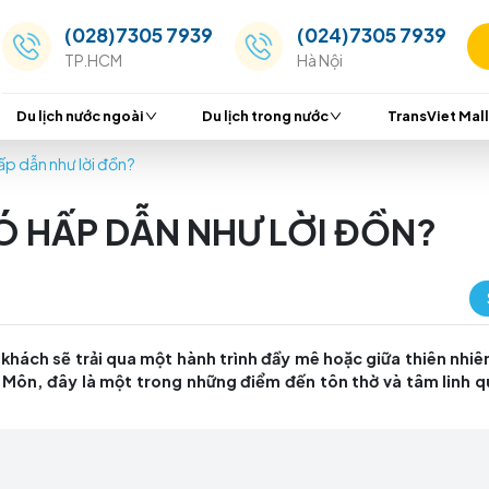
(028)7305 7939
(024
TP.HCM
Hà Nộ
Du lịch nước ngoài
Du lịch trong nước
 Sơn có hấp dẫn như lời đồn?
N CÓ HẤP DẪN NHƯ LỜI
 Sơn, du khách sẽ trải qua một hành trình đầy mê ho
 núi Thiên Môn, đây là một trong những điểm đến tôn