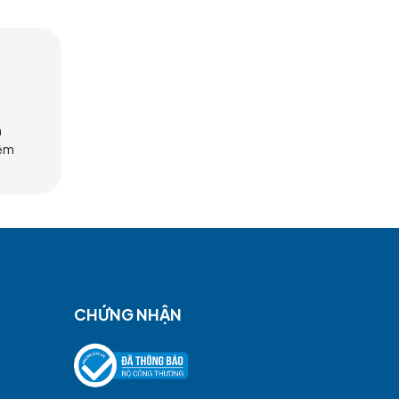
h thập phương. Những màn biểu
g gian sôi động và đầy sắc màu.