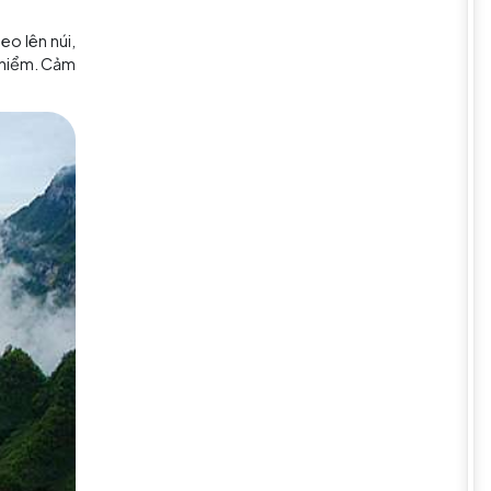
 Thiên Môn Sơn đem đến cho du
ùng. Không chỉ là một điểm tâm
ổi và diễn biến quan trọng trong
ến được đây. Việc leo lên núi,