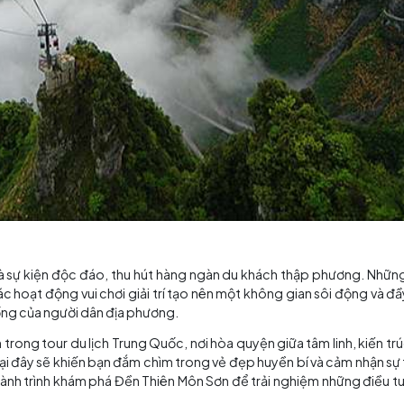
ghềnh, không chỉ là thử thách mà còn là cơ hội cho nhữ
 sẽ là một kỷ niệm khó quên trong cuộc hành trình của bạn.