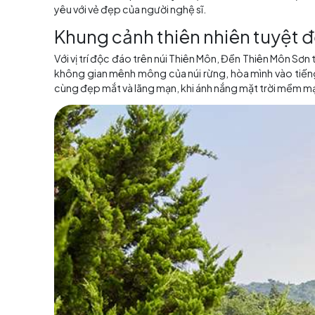
Ngay từ giây phút bạn bước chân vào khuôn v
trúc vô cùng độc đáo của đền đã khắc sâu v
Tòa nhà chính, với những cột mây đá bền vững
sơ vừa tráng lệ của cảnh quan núi rừng,
Đền Th
Với mỗi bước chân, bạn sẽ bị mê hoặc bởi nhữ
Hoa. Những họa tiết phức tạp và chi tiết điêu
hành trình khám phá về mỹ thuật đỉnh cao của
yêu với vẻ đẹp của người nghệ sĩ.
Khung cảnh thiên nhiên t
Với vị trí độc đáo trên núi Thiên Môn, Đền Th
không gian mênh mông của núi rừng, hòa mình 
cùng đẹp mắt và lãng mạn, khi ánh nắng mặt tr