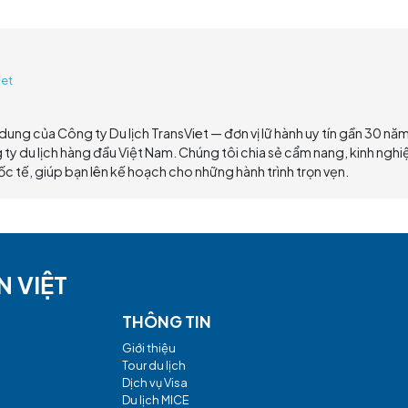
c lễ hội và sự kiện độc đáo, thu hút hàng ngàn du khác
thuật và các hoạt động vui chơi giải trí tạo nên một khôn
hóa và đời sống của người dân địa phương.