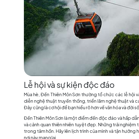
vượt qua các bậc thang đá và con đường gập 
giác hồi hộp và hạnh phúc khi đạt đến đỉnh núi