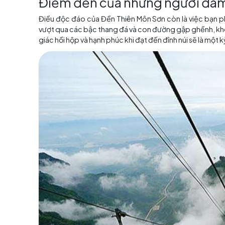
Lịch sử và văn hóa đa dạn
Với
tour Trung Quốc
, bạn sẻ được khác phá
khách cơ hội hiểu rõ hơn về sự pha trộn và g
linh, đây còn là một khu vực quan trọng về văn
lịch sử Trung Quốc.
Điểm đến của những ngư
Điều độc đáo của Đền Thiên Môn Sơn còn là vi