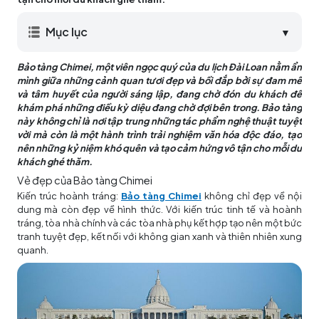
Mục lục
▼
Bảo tàng Chimei, một viên ngọc quý của du lịch Đài Loan nằm ẩn
mình giữa những cảnh quan tươi đẹp và bồi đắp bởi sự đam mê
và tâm huyết của người sáng lập, đang chờ đón du khách để
khám phá những điều kỳ diệu đang chờ đợi bên trong. Bảo tàng
này không chỉ là nơi tập trung những tác phẩm nghệ thuật tuyệt
vời mà còn là một hành trình trải nghiệm văn hóa độc đáo, tạo
nên những kỷ niệm khó quên và tạo cảm hứng vô tận cho mỗi du
khách ghé thăm.
Vẻ đẹp của Bảo tàng Chimei
Kiến trúc hoành tráng:
Bảo tàng Chimei
không chỉ đẹp về nội
dung mà còn đẹp về hình thức. Với kiến trúc tinh tế và hoành
tráng, tòa nhà chính và các tòa nhà phụ kết hợp tạo nên một bức
tranh tuyệt đẹp, kết nối với không gian xanh và thiên nhiên xung
quanh.