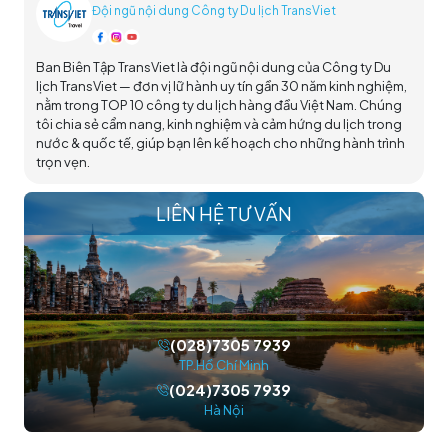
Đội ngũ nội dung Công ty Du lịch TransViet
Ban Biên Tập TransViet là đội ngũ nội dung của Công ty Du
lịch TransViet — đơn vị lữ hành uy tín gần 30 năm kinh nghiệm,
nằm trong TOP 10 công ty du lịch hàng đầu Việt Nam. Chúng
tôi chia sẻ cẩm nang, kinh nghiệm và cảm hứng du lịch trong
nước & quốc tế, giúp bạn lên kế hoạch cho những hành trình
trọn vẹn.
LIÊN HỆ TƯ VẤN
(028)7305 7939
TP.Hồ Chí Minh
(024)7305 7939
Hà Nội