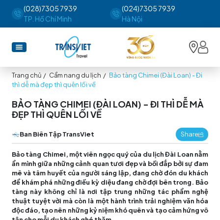
(028)7305 7939
(024)7305 7939
TP. Hồ Chí Minh
Hà Nội
Trang chủ
/
Cẩm nang du lịch
/
Bảo tàng Chimei (Đài Loan) - Đi
thì dễ mà đẹp thì quên lối về
BẢO TÀNG CHIMEI (ĐÀI LOAN) - ĐI THÌ DỄ MÀ
ĐẸP THÌ QUÊN LỐI VỀ
Ban Biên Tập TransViet
Share
Bảo tàng Chimei, một viên ngọc quý của du lịch Đài Loan nằm
ẩn mình giữa những cảnh quan tươi đẹp và bồi đắp bởi sự đam
mê và tâm huyết của người sáng lập, đang chờ đón du khách
để khám phá những điều kỳ diệu đang chờ đợi bên trong. Bảo
tàng này không chỉ là nơi tập trung những tác phẩm nghệ
thuật tuyệt vời mà còn là một hành trình trải nghiệm văn hóa
độc đáo, tạo nên những kỷ niệm khó quên và tạo cảm hứng vô
tận cho mỗi du khách ghé thăm.