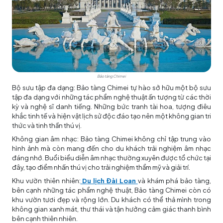
Bảo tàng Chimei
Bộ sưu tập đa dạng: Bảo tàng Chimei tự hào sở hữu một bộ sưu
tập đa dạng với những tác phẩm nghệ thuật ấn tượng từ các thời
kỳ và nghệ sĩ danh tiếng. Những bức tranh tài hoa, tượng điêu
khắc tinh tế và hiện vật lịch sử độc đáo tạo nên một không gian tri
thức và tinh thần thú vị.
Không gian âm nhạc: Bảo tàng Chimei không chỉ tập trung vào
hình ảnh mà còn mang đến cho du khách trải nghiệm âm nhạc
đáng nhớ. Buổi biểu diễn âm nhạc thường xuyên được tổ chức tại
đây, tạo điểm nhấn thú vị cho trải nghiệm thẩm mỹ và giải trí.
Khu vườn thiên nhiên:
Du lịch Đài Loan
và khám phá bảo tàng,
bên cạnh những tác phẩm nghệ thuật, Bảo tàng Chimei còn có
khu vườn tươi đẹp và rộng lớn. Du khách có thể thả mình trong
không gian xanh mát, thư thái và tận hưởng cảm giác thanh bình
bên cạnh thiên nhiên.