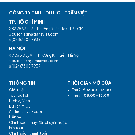
CÔNG TY TNHH DU LỊCH TRẦN VIỆT
TP.HỒ CHÍ MINH
82 Võ Văn Tần, Phường Xuân Hòa, TP.HCM
dulich.sgn@transviet.com
(028)7305 7939
HÀ NỘI
9 Đào Duy Anh, Phường Kim Liên, Hà Nội
dulich.han@transviet.com
(024)7305 7939
THÔNG TIN
THỜI GIAN MỞ CỬA
Giới thiệu
•
Thứ 2-6
08:00 - 17:00
Tour du lịch
•
Thứ 7
08:00 - 12:00
Dịch vụ Visa
Du lịch MICE
All-Inclusive Resort
Liên hệ
Chính sách thay đổi, chuyển hoặc
hủy tour
Chính sách thanh toán