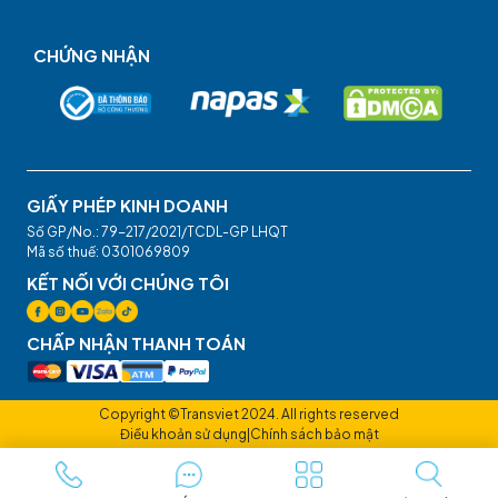
CHỨNG NHẬN
GIẤY PHÉP KINH DOANH
Số GP/No.: 79-217/2021/TCDL-GP LHQT
Mã số thuế: 0301069809
KẾT NỐI VỚI CHÚNG TÔI
CHẤP NHẬN THANH TOÁN
Copyright ©Transviet 2024. All rights reserved
Điều khoản sử dụng
|
Chính sách bảo mật