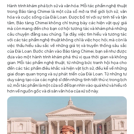
Hành trình khám phá lịch sử và văn hóa: Mỗi tác phẩm nghệ thuật
trong Bảo tàng Chimei là một cửa sổ mở ra thế giới lịch sử, văn
hóa và cuộc sống của Đài Loan. Được bố trí với sự tinh tế và tận
tâm, Bảo tàng Chimei không chỉ trưng bày các hiện vật quý giá
mà còn mang đến cho bạn cơ hội tương tác và khám phá những
câu chuyện đằng sau chúng. Tại đây, việc tìm hiểu và tương tác
với các tác phẩm nghệ thuật không chỉ là việc học hỏi, mà còn là
việc thấu hiểu sâu sắc về những giá trị và truyền thống sâu sắc
của Đài Loan. Bước chân vào Bảo tàng Chimei, bạn sẽ như được
đưa vào một hành trình khám phá thú vị qua thời gian và không
gian. Mỗi tác phẩm nghệ thuật, từ những bức tranh hội họa cho
đến các tác phẩm điêu khắc và hiện vật lịch sử, đều kể về những
giai đoạn quan trọng và sự phát triển của Đài Loan. Từ những tư
duy sáng tạo của các nghệ sĩ đến những tình tiết thú vị trong lịch
sử, mỗi tác phẩm là một cửa sổ để bạn nhìn vào quá khứ và hiểu rõ
hơn về nguồn gốc và di sản văn hóa của xứ sở này.