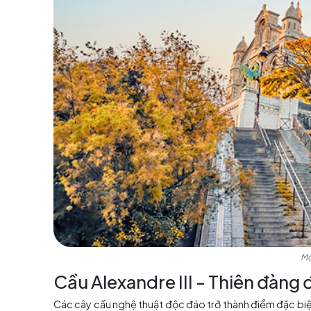
Vẻ đẹp nghệ thuật và văn
Ngoài vẻ đẹp tự nhiên,
Paris
mùa thu cũng là t
Bảo tàng Louvre và khu phố Nghệ thuật Montm
nói chung và tour Pháp. Thêm vào đó, bạn cò
nghiệm thú vị không thể bỏ lỡ khi đặt chân đ
hóa độc đáo và trải nghiệm sự đa dạng nghệ t