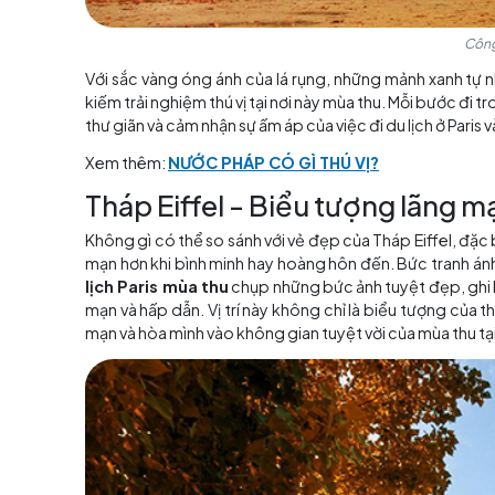
Với sắc vàng óng ánh của lá rụng, những mản
kiếm trải nghiệm thú vị tại nơi này mùa thu. M
thư giãn và cảm nhận sự ấm áp của việc đi du lị
Xem thêm:
NƯỚC PHÁP CÓ GÌ THÚ VỊ?