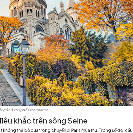
 hóa
hời điểm các sự kiện văn hóa và nghệ thuật hoạt động sôi n
artre trở thành điểm đến hấp dẫn thu hút khách du lịch đ
n có cơ hội tham gia vào các buổi biểu diễn âm nhạc jaz
ến Paris vào mùa thu. Hãy để chuyến đi Paris mùa thu đưa
huật của thành phố ánh sáng này.