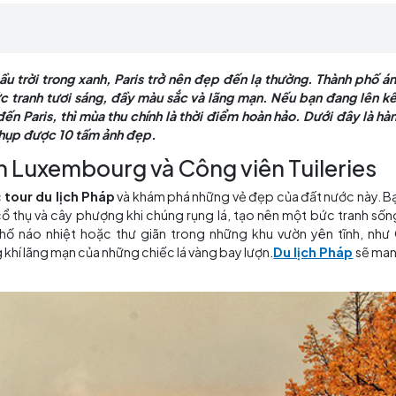
 biến hóa thành một bức tranh tươi sáng, đầy màu sắ
ắc về thời điểm tốt nhất để đến Paris, thì mùa thu 
mùa thu, nơi mà mỗi 1 mét vuông có thể chụp được 10 
g ấm và bầu trời trong xanh, Paris trở nên đẹp đến lạ 
hành một bức tranh tươi sáng, đầy màu sắc và lãng mạn.
nhất để đến Paris, thì mùa thu chính là thời điểm hoàn h
ng có thể chụp được 10 tấm ảnh đẹp.
ng viên Luxembourg và Công viên
ham gia các
tour du lịch Pháp
và khám phá những vẻ đẹp 
ác cây cổ thụ và cây phượng khi chúng rụng lá, tạo nê
ng con phố náo nhiệt hoặc thư giãn trong những khu 
hận không khí lãng mạn của những chiếc lá vàng bay lượn.