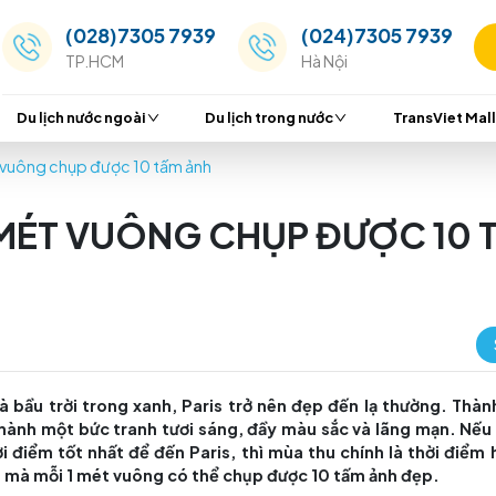
(028)7305 7939
(024
TP.HCM
Hà Nộ
Du lịch nước ngoài
Du lịch trong nước
 - Nơi 1 mét vuông chụp được 10 tấm ảnh
NƠI 1 MÉT VUÔNG CHỤP 
nắng ấm và bầu trời trong xanh, Paris trở nên đẹp đ