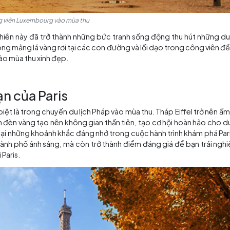
Công viên Luxembourg vào mùa thu
h xanh tự nhiên này đã trở thành những bức tranh sống đ
ỗi bước đi trong mảng lá vàng rơi tại các con đường và lối 
ch ở Paris vào mùa thu xinh đẹp.