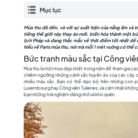
sáng nổi tiếng thế giới này thay áo mới,
lên kế hoạch du lịch Pháp và đang thắc m
Dưới đây là hành trình tìm hiểu về Paris 
Mục lục
Mùa thu đã đến, và với sự xuất hiện của nắn
tiếng thế giới này thay áo mới, biến hóa t
lịch Pháp và đang thắc mắc về thời điểm tốt 
hiểu về Paris mùa thu, nơi mà mỗi 1 mét vuô
Bức tranh màu sắc tại Cô
Mùa thu là một mùa đẹp nhất trong năm để t
chiêm ngưỡng những cảnh sắc huyền ảo của c
nhiều màu sắc. Bạn có thể dạo bộ trên nhữ
Luxembourg hay Công viên Tuileries, và cảm n
bạn những trải nghiệm đáng nhớ và khó quên.