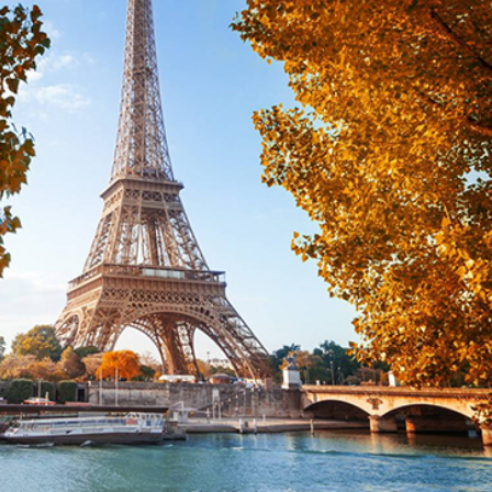
lãng mạn của Paris
ffel, đặc biệt là trong chuyến du lịch Pháp vào mùa thu. T
 tranh ánh đèn vàng tạo nên không gian thần tiên, tạo c
đẹp, ghi lại những khoảnh khắc đáng nhớ trong cuộc hành
tượng của thành phố ánh sáng, mà còn trở thành điểm đáng
ùa thu tại Paris.