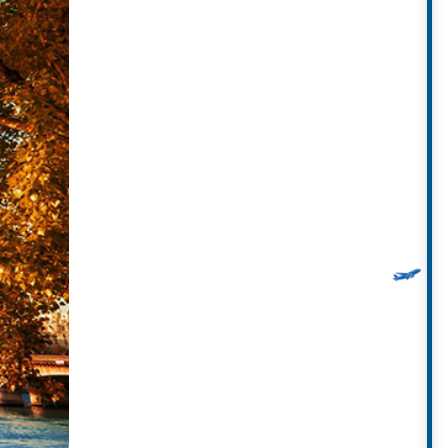
háp Eiffel trở nên ấm áp và lãng
ơ hội hoàn hảo cho du khách
du
 trình khám phá Paris đầy lãng
 giá để bạn trải nghiệm sự lãng