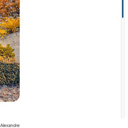
ổi. Các triển lãm nghệ thuật tại
ang tham gia các
tour châu Âu
z độc đáo, mang đến những trải
 bạn khám phá những di sản văn